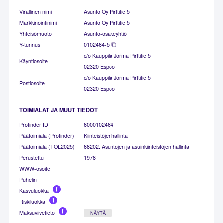
Virallinen nimi
Asunto Oy Pirttitie 5
Markkinointinimi
Asunto Oy Pirttitie 5
Yhteisömuoto
Asunto-osakeyhtiö
Y-tunnus
0102464-5
c/o Kauppila Jorma Pirttitie 5
Käyntiosoite
02320 Espoo
c/o Kauppila Jorma Pirttitie 5
Postiosoite
02320 Espoo
TOIMIALAT JA MUUT TIEDOT
Profinder ID
6000102464
Päätoimiala (Profinder)
Kiinteistöjenhallinta
Päätoimiala (TOL2025)
68202. Asuntojen ja asuinkiinteistöjen hallinta
Perustettu
1978
WWW-osoite
Puhelin
Kasvuluokka
Riskiluokka
Maksuviivetieto
NÄYTÄ