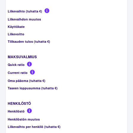
Liikevaihto (tuhatta €)
Liikevaihdon muutos
Käyttökate
Liikevoitto
Tilikauden tulos (tuhatta €)
MAKSUVALMIUS
Quick ratio
Current ratio
Oma pääoma (tuhatta €)
Taseen loppusumma (tuhatta €)
HENKILÖSTÖ
Henkilöstö
Henkilöstön muutos
Liikevaihto per henkilö (tuhatta €)