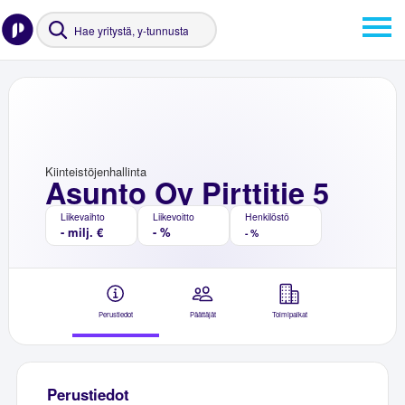
Kiinteistöjenhallinta
Asunto Oy Pirttitie 5
Liikevaihto
Liikevoitto
Henkilöstö
- milj. €
- %
- %
Perustiedot
Päättäjät
Toimipaikat
Perustiedot