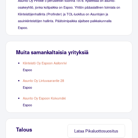
Asunto Oy Pirttitie 5 perustettiin vuonna 1978. Kyseessä on asunto-
osakeyhtiö, jonka kotipaikka on Espoo. Yhtiön pääasiallinen toimiala on
Kiinteistöjenhallinta (Profinder) ja TOL-luokitus on Asuntojen ja
asuinkiinteistöjen hallinta. Päätoimipaikka sijaitsee paikkakunnalla
Espoo.
Muita samankaltaisia yrityksiä
Kiinteistö Oy Espoon Aallonrivi
Espoo
Asunto Oy Lintuvaarantie 28
Espoo
Asunto Oy Espoon Koivumäki
Espoo
Talous
Lataa Pikaluottosuositus