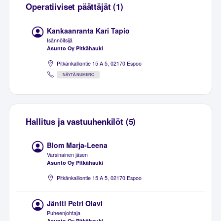
Operatiiviset päättäjät (1)
Kankaanranta Kari Tapio
Isännöitsijä
Asunto Oy Pitkähauki
Pitkänkalliontie 15 A 5, 02170 Espoo
NÄYTÄ NUMERO
Hallitus ja vastuuhenkilöt (5)
Blom Marja-Leena
Varsinainen jäsen
Asunto Oy Pitkähauki
Pitkänkalliontie 15 A 5, 02170 Espoo
Jäntti Petri Olavi
Puheenjohtaja
Asunto Oy Pitkähauki