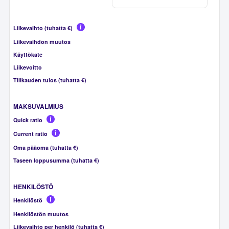
Liikevaihto (tuhatta €)
Liikevaihdon muutos
Käyttökate
Liikevoitto
Tilikauden tulos (tuhatta €)
MAKSUVALMIUS
Quick ratio
Current ratio
Oma pääoma (tuhatta €)
Taseen loppusumma (tuhatta €)
HENKILÖSTÖ
Henkilöstö
Henkilöstön muutos
Liikevaihto per henkilö (tuhatta €)