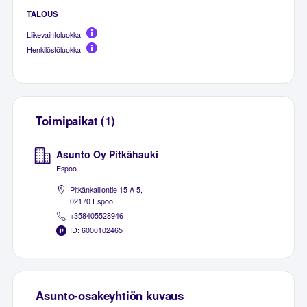
TALOUS
Liikevaihtoluokka
Henkilöstöluokka
Toimipaikat (1)
Asunto Oy Pitkähauki
Espoo
Pitkänkalliontie 15 A 5,
02170 Espoo
+358405528946
ID: 6000102465
Asunto-osakeyhtiön kuvaus