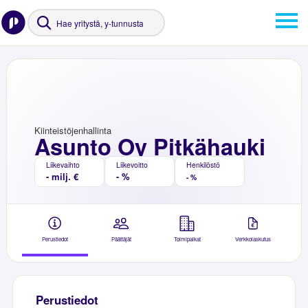
Kiinteistöjenhallinta
Asunto Oy Pitkähauki
Liikevaihto
Liikevoitto
Henkilöstö
- milj. €
- %
- %
Perustiedot
Päättäjät
Toimipaikat
Verkkolaskutus
Perustiedot