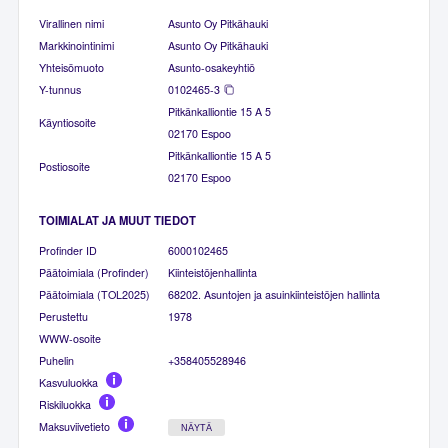
Virallinen nimi
Asunto Oy Pitkähauki
Markkinointinimi
Asunto Oy Pitkähauki
Yhteisömuoto
Asunto-osakeyhtiö
Y-tunnus
0102465-3
Pitkänkalliontie 15 A 5
Käyntiosoite
02170 Espoo
Pitkänkalliontie 15 A 5
Postiosoite
02170 Espoo
TOIMIALAT JA MUUT TIEDOT
Profinder ID
6000102465
Päätoimiala (Profinder)
Kiinteistöjenhallinta
Päätoimiala (TOL2025)
68202. Asuntojen ja asuinkiinteistöjen hallinta
Perustettu
1978
WWW-osoite
Puhelin
+358405528946
Kasvuluokka
Riskiluokka
Maksuviivetieto
NÄYTÄ