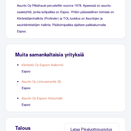
Asunto Oy Pitkähauki perustettiin vuonna 1978. Kyseessä on asunto-
osakeyhtiö, jonka kotipaikka on Espoo. Yhtiön pääasiallinen toimiala on
Kiinteistöjenhallinta (Profinder) ja TOL-luokitus on Asuntojen ja
asuinkiinteistöjen hallinta. Päätoimipaikka sijaitsee paikkakunnalla
Espoo.
Muita samankaltaisia yrityksiä
Kiinteistö Oy Espoon Aallonrivi
Espoo
Asunto Oy Lintuvaarantie 28
Espoo
Asunto Oy Espoon Koivumäki
Espoo
Talous
Lataa Pikaluottosuositus