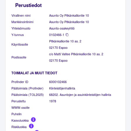
Perustiedot
Virallinen nimi
Asunto Oy Pitkänkalliontie 10
Markkinointinimi
Asunto Oy Pitkänkalliontie 10
Yhteisömuoto
Asunto-osakeyhtiö
Y-tunnus
0102466-1
Pitkänkalliontie 10 as. 2
Käyntiosoite
02170 Espoo
c/o Matti Valtee Pitkänkalliontie 10 as. 2
Postiosoite
02170 Espoo
TOIMIALAT JA MUUT TIEDOT
Profinder ID
6000102466
Päätoimiala (Profinder)
Kiinteistöjenhallinta
Päätoimiala (TOL2025)
68202. Asuntojen ja asuinkiinteistöjen hallinta
Perustettu
1978
WWW-osoite
Puhelin
Kasvuluokka
Riskiluokka