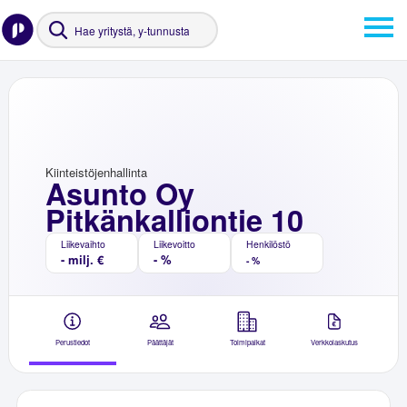
Kiinteistöjenhallinta
Asunto Oy
Pitkänkalliontie 10
Liikevaihto
Liikevoitto
Henkilöstö
- milj. €
- %
- %
Perustiedot
Päättäjät
Toimipaikat
Verkkolaskutus