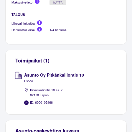
Maksuviivetieto
NÄYTÄ
TALOUS
Liikevaihtoluokka
Henkilöstöluokka
1-4 henkilöä
Toimipaikat (1)
Asunto Oy Pitkänkalliontie 10
Espoo
Pitkänkalliontie 10 as. 2,
02170 Espoo
ID: 6000102466
Asunto-osakeyhtiön kuvaus