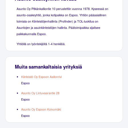
Asunto Oy Pitkänkalliontie 10 perustettiin vuonna 1978. Kyseessä on
asunto-osakeyhtiö, jonka kotipaikka on Espoo. Yhtiön pääasiallinen
toimiala on Kiinteistöjenhallinta (Profinder) ja TOL-luokitus on
Asuntojen ja asuinkiinteistöjen hallinta. Päätoimipaikka sijaitsee
paikkakunnalla Espoo.
Yhtiöllä on työntekijöitä 1-4 henkilöä.
Muita samankaltaisia yrityksiä
Kiinteistö Oy Espoon Aallonrivi
Espoo
Asunto Oy Lintuvaarantie 28
Espoo
Asunto Oy Espoon Koivumäki
Espoo