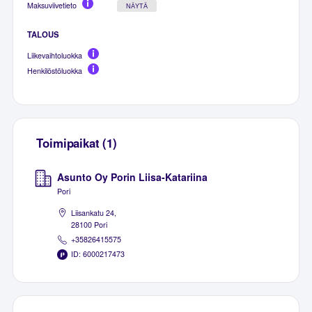
Maksuviivetieto
NÄYTÄ
TALOUS
Liikevaihtoluokka
Henkilöstöluokka
Toimipaikat (1)
Asunto Oy Porin Liisa-Katariina
Pori
Liisankatu 24,
28100 Pori
+35826415575
ID: 6000217473