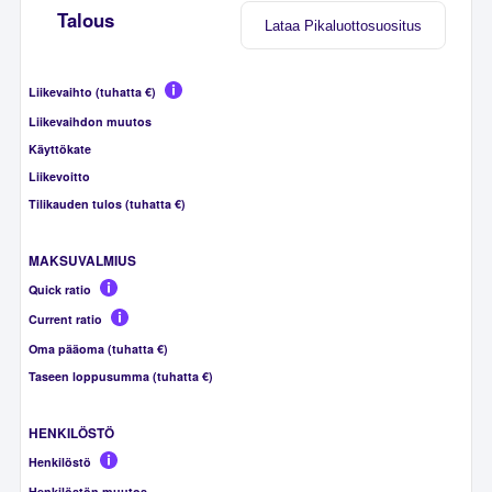
Talous
Lataa Pikaluottosuositus
Liikevaihto (tuhatta €)
Liikevaihdon muutos
Käyttökate
Liikevoitto
Tilikauden tulos (tuhatta €)
MAKSUVALMIUS
Quick ratio
Current ratio
Oma pääoma (tuhatta €)
Taseen loppusumma (tuhatta €)
HENKILÖSTÖ
Henkilöstö
Henkilöstön muutos