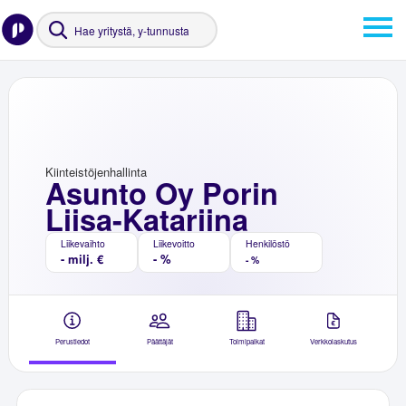
Kiinteistöjenhallinta
Asunto Oy Porin
Liisa-Katariina
Liikevaihto
Liikevoitto
Henkilöstö
- milj. €
- %
- %
Perustiedot
Päättäjät
Toimipaikat
Verkkolaskutus