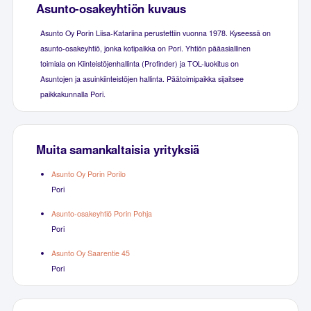
Asunto-osakeyhtiön kuvaus
Asunto Oy Porin Liisa-Katariina perustettiin vuonna 1978. Kyseessä on
asunto-osakeyhtiö, jonka kotipaikka on Pori. Yhtiön pääasiallinen
toimiala on Kiinteistöjenhallinta (Profinder) ja TOL-luokitus on
Asuntojen ja asuinkiinteistöjen hallinta. Päätoimipaikka sijaitsee
paikkakunnalla Pori.
Muita samankaltaisia yrityksiä
Asunto Oy Porin Porilo
Pori
Asunto-osakeyhtiö Porin Pohja
Pori
Asunto Oy Saarentie 45
Pori