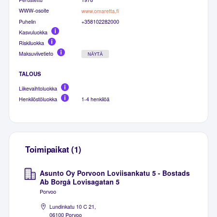
WWW-osoite
www.omaretta.fi
Puhelin
+358102282000
Kasvuluokka
Riskiluokka
Maksuviivetieto
NÄYTÄ
TALOUS
Liikevaihtoluokka
Henkilöstöluokka
1-4 henkilöä
Toimipaikat (1)
Asunto Oy Porvoon Loviisankatu 5 - Bostads
Ab Borgå Lovisagatan 5
Porvoo
Lundinkatu 10 C 21,
06100 Porvoo