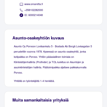
www.omaretta.fi
+358102282000
ID: 6000214048
Asunto-osakeyhtiön kuvaus
Asunto Oy Porvoon Loviisankatu 5 - Bostads Ab Borgå Lovisagatan 5
perustettiin vuonna 1978. Kyseessä on asunto-osakeyhtiö, jonka
kotipaikka on Porvoo. Yhtiön pääasiallinen toimiala on
Kiinteistöjenhallinta (Profinder) ja TOL-luokitus on Asuntojen ja
asuinkiinteistöjen hallinta. Päätoimipaikka sijaitsee paikkakunnalla
Porvoo.
Yhtiöllä on työntekijöitä 1-4 henkilöä.
Muita samankaltaisia yrityksiä