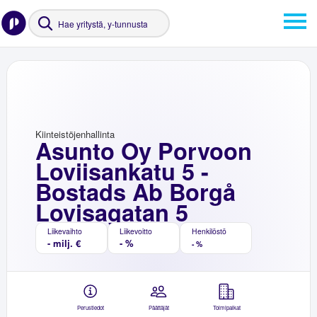
Kiinteistöjenhallinta
Asunto Oy Porvoon
Loviisankatu 5 -
Bostads Ab Borgå
Lovisagatan 5
Liikevaihto
Liikevoitto
Henkilöstö
- milj. €
- %
- %
Perustiedot
Päättäjät
Toimipaikat