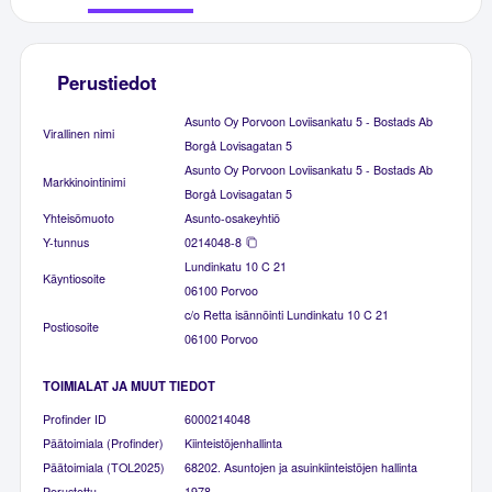
Perustiedot
Asunto Oy Porvoon Loviisankatu 5 - Bostads Ab
Virallinen nimi
Borgå Lovisagatan 5
Asunto Oy Porvoon Loviisankatu 5 - Bostads Ab
Markkinointinimi
Borgå Lovisagatan 5
Yhteisömuoto
Asunto-osakeyhtiö
Y-tunnus
0214048-8
Lundinkatu 10 C 21
Käyntiosoite
06100 Porvoo
c/o Retta isännöinti Lundinkatu 10 C 21
Postiosoite
06100 Porvoo
TOIMIALAT JA MUUT TIEDOT
Profinder ID
6000214048
Päätoimiala (Profinder)
Kiinteistöjenhallinta
Päätoimiala (TOL2025)
68202. Asuntojen ja asuinkiinteistöjen hallinta
Perustettu
1978