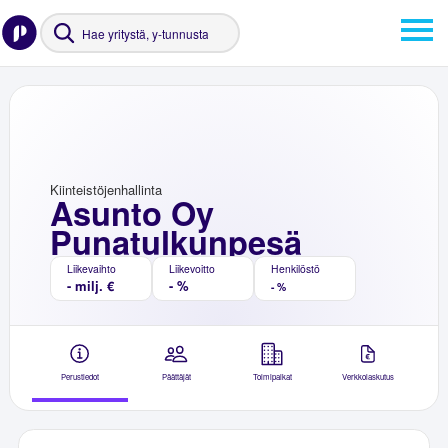
Kiinteistöjenhallinta
Asunto Oy
Punatulkunpesä
Liikevaihto
Liikevoitto
Henkilöstö
- milj. €
- %
- %
Perustiedot
Päättäjät
Toimipaikat
Verkkolaskutus