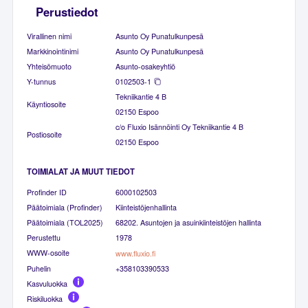
Perustiedot
Virallinen nimi
Asunto Oy Punatulkunpesä
Markkinointinimi
Asunto Oy Punatulkunpesä
Yhteisömuoto
Asunto-osakeyhtiö
Y-tunnus
0102503-1
Tekniikantie 4 B
Käyntiosoite
02150 Espoo
c/o Fluxio Isännöinti Oy Tekniikantie 4 B
Postiosoite
02150 Espoo
TOIMIALAT JA MUUT TIEDOT
Profinder ID
6000102503
Päätoimiala (Profinder)
Kiinteistöjenhallinta
Päätoimiala (TOL2025)
68202. Asuntojen ja asuinkiinteistöjen hallinta
Perustettu
1978
WWW-osoite
www.fluxio.fi
Puhelin
+358103390533
Kasvuluokka
Riskiluokka