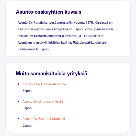
Asunto-osakeyhtiön kuvaus
Asunto Oy Punatulkunpesä perustettiin vuonna 1978. Kyseessä on
asunto-osakeyhtiö, jonka kotipaikka on Espoo. Yhtiön pääasiallinen
toimiala on Kiinteistöjenhallinta (Profinder) ja TOL-luokitus on
Asuntojen ja asuinkiinteistöjen hallinta. Päätoimipaikka sijaitsee
paikkakunnalla Espoo.
Muita samankaltaisia yrityksiä
Kiinteistö Oy Espoon Aallonrivi
Espoo
Asunto Oy Lintuvaarantie 28
Espoo
Asunto Oy Espoon Koivumäki
Espoo