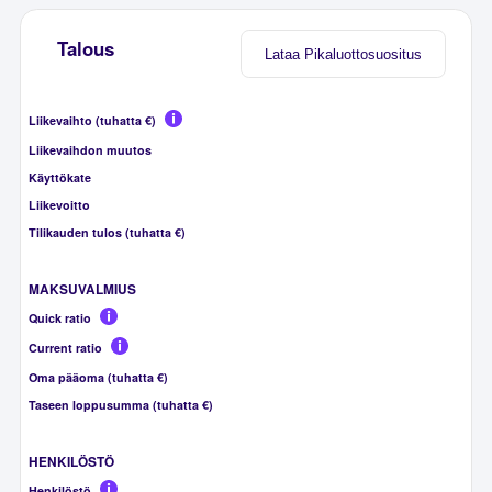
Talous
Lataa Pikaluottosuositus
Liikevaihto (tuhatta €)
Liikevaihdon muutos
Käyttökate
Liikevoitto
Tilikauden tulos (tuhatta €)
MAKSUVALMIUS
Quick ratio
Current ratio
Oma pääoma (tuhatta €)
Taseen loppusumma (tuhatta €)
HENKILÖSTÖ
Henkilöstö