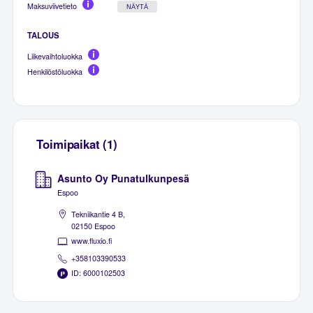
Maksuviivetieto
NÄYTÄ
TALOUS
Liikevaihtoluokka
Henkilöstöluokka
Toimipaikat (1)
Asunto Oy Punatulkunpesä
Espoo
Tekniikantie 4 B,
02150 Espoo
www.fluxio.fi
+358103390533
ID: 6000102503