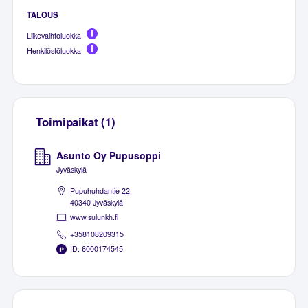
TALOUS
Liikevaihtoluokka
Henkilöstöluokka
Toimipaikat (1)
Asunto Oy Pupusoppi
Jyväskylä
Pupuhuhdantie 22,
40340 Jyväskylä
www.sulunkh.fi
+358108209315
ID: 6000174545