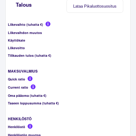
Talous
Lataa Pikaluottosuositus
Liikevaihto (tuhatta €)
Liikevaihdon muutos
Käyttökate
Liikevoitto
Tilikauden tulos (tuhatta €)
MAKSUVALMIUS
Quick ratio
Current ratio
Oma pääoma (tuhatta €)
Taseen loppusumma (tuhatta €)
HENKILÖSTÖ
Henkilöstö
Henkilöstön muutos