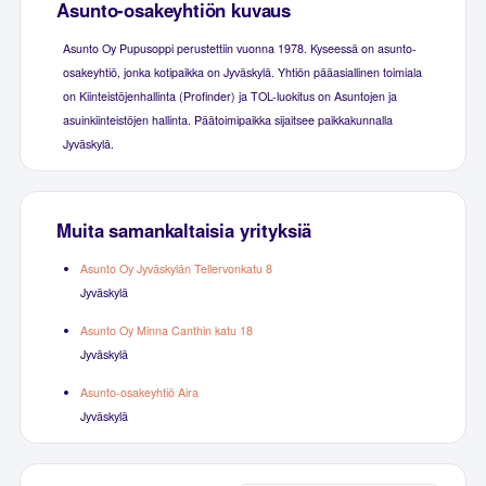
Asunto-osakeyhtiön kuvaus
Asunto Oy Pupusoppi perustettiin vuonna 1978. Kyseessä on asunto-
osakeyhtiö, jonka kotipaikka on Jyväskylä. Yhtiön pääasiallinen toimiala
on Kiinteistöjenhallinta (Profinder) ja TOL-luokitus on Asuntojen ja
asuinkiinteistöjen hallinta. Päätoimipaikka sijaitsee paikkakunnalla
Jyväskylä.
Muita samankaltaisia yrityksiä
Asunto Oy Jyväskylän Tellervonkatu 8
Jyväskylä
Asunto Oy Minna Canthin katu 18
Jyväskylä
Asunto-osakeyhtiö Aira
Jyväskylä