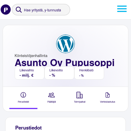
Kiinteistöjenhallinta
Asunto Oy Pupusoppi
Liikevaihto
Liikevoitto
Henkilöstö
- milj. €
- %
- %
Perustiedot
Päättäjät
Toimipaikat
Verkkolaskutus
Perustiedot