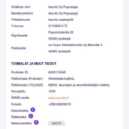
Virallinen nimi
Asunto Oy Pupusoppi
Markkinointinimi
Asunto Oy Pupusoppi
Yhteisömuoto
Asunto-osakeyhtiö
Y-tunnus
0174545-0
Pupuhuhdantie 22
Käyntiosoite
40340 Jyväskylä
c/o Sulun Kiinteistönhoito Oy Betonitie 4
Postiosoite
40340 Jyväskylä
TOIMIALAT JA MUUT TIEDOT
Profinder ID
6000174545
Päätoimiala (Profinder)
Kiinteistöjenhallinta
Päätoimiala (TOL2025)
68202. Asuntojen ja asuinkiinteistöjen hallinta
Perustettu
1978
WWW-osoite
www.sulunkh.fi
Puhelin
+358108209315
Kasvuluokka
Riskiluokka
Maksuviivetieto
NÄYTÄ