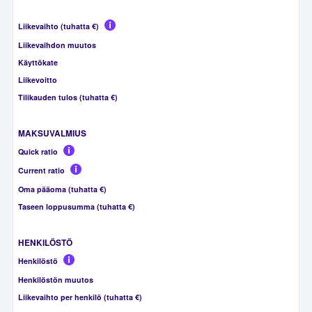
Liikevaihto (tuhatta €)
Liikevaihdon muutos
Käyttökate
Liikevoitto
Tilikauden tulos (tuhatta €)
MAKSUVALMIUS
Quick ratio
Current ratio
Oma pääoma (tuhatta €)
Taseen loppusumma (tuhatta €)
HENKILÖSTÖ
Henkilöstö
Henkilöstön muutos
Liikevaihto per henkilö (tuhatta €)