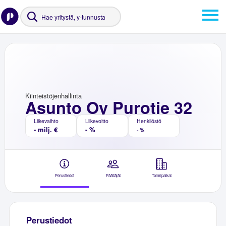
Kiinteistöjenhallinta
Asunto Oy Purotie 32
Liikevaihto
Liikevoitto
Henkilöstö
- milj. €
- %
- %
Perustiedot
Päättäjät
Toimipaikat
Perustiedot