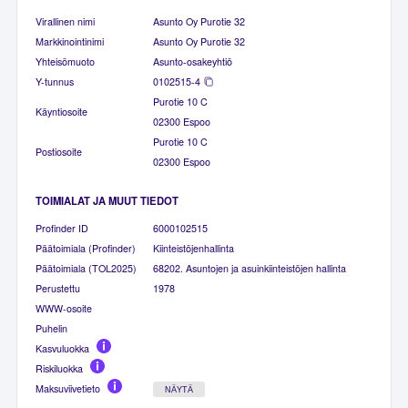
Virallinen nimi
Asunto Oy Purotie 32
Markkinointinimi
Asunto Oy Purotie 32
Yhteisömuoto
Asunto-osakeyhtiö
Y-tunnus
0102515-4
Purotie 10 C
Käyntiosoite
02300 Espoo
Purotie 10 C
Postiosoite
02300 Espoo
TOIMIALAT JA MUUT TIEDOT
Profinder ID
6000102515
Päätoimiala (Profinder)
Kiinteistöjenhallinta
Päätoimiala (TOL2025)
68202. Asuntojen ja asuinkiinteistöjen hallinta
Perustettu
1978
WWW-osoite
Puhelin
Kasvuluokka
Riskiluokka
Maksuviivetieto
NÄYTÄ