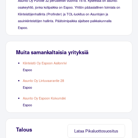
Asunto Oy Purotie 32 perustettiin vuonna 1978. Kyseessä on asunto-
osakeyhtiö, jonka kotipaikka on Espoo. Yhtiön pääasiallinen toimiala on
Kiinteistöjenhallinta (Profinder) ja TOL-luokitus on Asuntojen ja
asuinkiinteistöjen hallinta. Päätoimipaikka sijaitsee paikkakunnalla
Espoo.
Muita samankaltaisia yrityksiä
Kiinteistö Oy Espoon Aallonrivi
Espoo
Asunto Oy Lintuvaarantie 28
Espoo
Asunto Oy Espoon Koivumäki
Espoo
Talous
Lataa Pikaluottosuositus