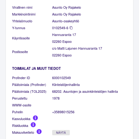
Virallinen nimi
Asunto Oy Rajakelo
Markkinointinimi
Asunto Oy Rajakelo
Yhteisömuoto
Asunto-osakeyhtiö
Y-tunnus
0102549-6
Hannusranta 17
Käyntiosoite
02260 Espoo
c/o Matti Lajunen Hannusranta 17
Postiosoite
02260 Espoo
TOIMIALAT JA MUUT TIEDOT
Profinder ID
6000102549
Päätoimiala (Profinder)
Kiinteistöjenhallinta
Päätoimiala (TOL2025)
68202. Asuntojen ja asuinkiinteistöjen hallinta
Perustettu
1978
WWW-osoite
Puhelin
+35898015256
Kasvuluokka
Riskiluokka
Maksuviivetieto
NÄYTÄ