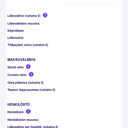
Liikevaihto (tuhatta €)
Liikevaihdon muutos
Käyttökate
Liikevoitto
Tilikauden tulos (tuhatta €)
MAKSUVALMIUS
Quick ratio
Current ratio
Oma pääoma (tuhatta €)
Taseen loppusumma (tuhatta €)
HENKILÖSTÖ
Henkilöstö
Henkilöstön muutos
Liikevaihto per henkilö (tuhatta €)