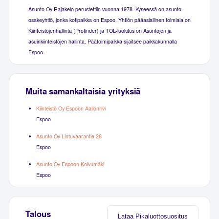
Asunto Oy Rajakelo perustettiin vuonna 1978. Kyseessä on asunto-
osakeyhtiö, jonka kotipaikka on Espoo. Yhtiön pääasiallinen toimiala on
Kiinteistöjenhallinta (Profinder) ja TOL-luokitus on Asuntojen ja
asuinkiinteistöjen hallinta. Päätoimipaikka sijaitsee paikkakunnalla
Espoo.
Muita samankaltaisia yrityksiä
Kiinteistö Oy Espoon Aallonrivi
Espoo
Asunto Oy Lintuvaarantie 28
Espoo
Asunto Oy Espoon Koivumäki
Espoo
Talous
Lataa Pikaluottosuositus