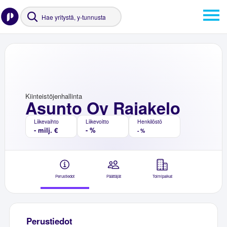
Kiinteistöjenhallinta
Asunto Oy Rajakelo
Liikevaihto
Liikevoitto
Henkilöstö
- milj. €
- %
- %
Perustiedot
Päättäjät
Toimipaikat
Perustiedot