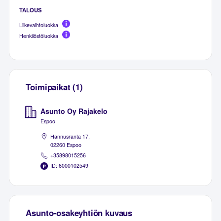
TALOUS
Liikevaihtoluokka
Henkilöstöluokka
Toimipaikat (1)
Asunto Oy Rajakelo
Espoo
Hannusranta 17,
02260 Espoo
+35898015256
ID: 6000102549
Asunto-osakeyhtiön kuvaus