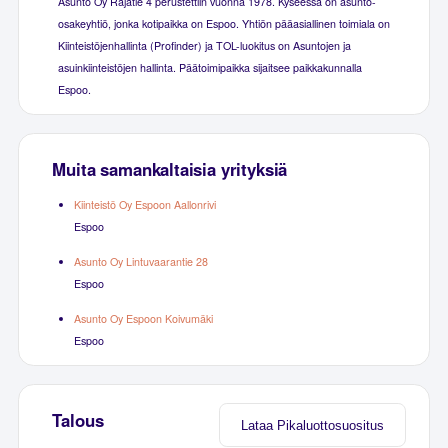
Asunto Oy Rajatie 4 perustettiin vuonna 1978. Kyseessä on asunto-
osakeyhtiö, jonka kotipaikka on Espoo. Yhtiön pääasiallinen toimiala on
Kiinteistöjenhallinta (Profinder) ja TOL-luokitus on Asuntojen ja
asuinkiinteistöjen hallinta. Päätoimipaikka sijaitsee paikkakunnalla
Espoo.
Muita samankaltaisia yrityksiä
Kiinteistö Oy Espoon Aallonrivi
Espoo
Asunto Oy Lintuvaarantie 28
Espoo
Asunto Oy Espoon Koivumäki
Espoo
Talous
Lataa Pikaluottosuositus