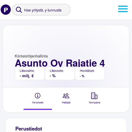
Kiinteistöjenhallinta
Asunto Oy Rajatie 4
Liikevaihto
Liikevoitto
Henkilöstö
- milj. €
- %
- %
Perustiedot
Päättäjät
Toimipaikat
Perustiedot