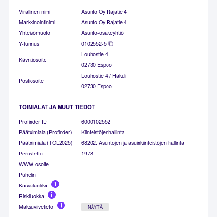
Virallinen nimi
Asunto Oy Rajatie 4
Markkinointinimi
Asunto Oy Rajatie 4
Yhteisömuoto
Asunto-osakeyhtiö
Y-tunnus
0102552-5
Louhostie 4
Käyntiosoite
02730 Espoo
Louhostie 4 / Hakuli
Postiosoite
02730 Espoo
TOIMIALAT JA MUUT TIEDOT
Profinder ID
6000102552
Päätoimiala (Profinder)
Kiinteistöjenhallinta
Päätoimiala (TOL2025)
68202. Asuntojen ja asuinkiinteistöjen hallinta
Perustettu
1978
WWW-osoite
Puhelin
Kasvuluokka
Riskiluokka
Maksuviivetieto
NÄYTÄ