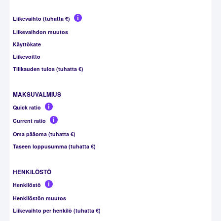
Liikevaihto (tuhatta €)
Liikevaihdon muutos
Käyttökate
Liikevoitto
Tilikauden tulos (tuhatta €)
MAKSUVALMIUS
Quick ratio
Current ratio
Oma pääoma (tuhatta €)
Taseen loppusumma (tuhatta €)
HENKILÖSTÖ
Henkilöstö
Henkilöstön muutos
Liikevaihto per henkilö (tuhatta €)