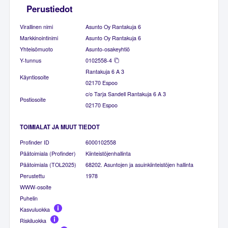
Perustiedot
Virallinen nimi
Asunto Oy Rantakuja 6
Markkinointinimi
Asunto Oy Rantakuja 6
Yhteisömuoto
Asunto-osakeyhtiö
Y-tunnus
0102558-4
Rantakuja 6 A 3
Käyntiosoite
02170 Espoo
c/o Tarja Sandell Rantakuja 6 A 3
Postiosoite
02170 Espoo
TOIMIALAT JA MUUT TIEDOT
Profinder ID
6000102558
Päätoimiala (Profinder)
Kiinteistöjenhallinta
Päätoimiala (TOL2025)
68202. Asuntojen ja asuinkiinteistöjen hallinta
Perustettu
1978
WWW-osoite
Puhelin
Kasvuluokka
Riskiluokka