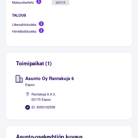
Maksuviivetieto
NÄYTÄ
TALOUS
Liikevaihtoluokka
Henkilöstöluokka
Toimipaikat (1)
Asunto Oy Rantakuja 6
Espoo
Rantakuja 6 A 3,
02170 Espoo
ID: 6000102558
Asunto-osakeyhtiön kuvaus