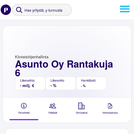
Kiinteistöjenhallinta
Asunto Oy Rantakuja
6
Liikevaihto
Liikevoitto
Henkilöstö
- milj. €
- %
- %
Perustiedot
Päättäjät
Toimipaikat
Verkkolaskutus