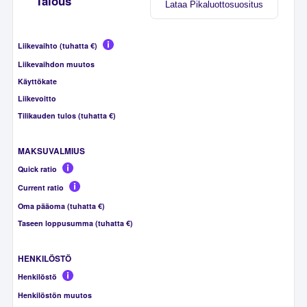
Talous
Lataa Pikaluottosuositus
Liikevaihto (tuhatta €)
Liikevaihdon muutos
Käyttökate
Liikevoitto
Tilikauden tulos (tuhatta €)
MAKSUVALMIUS
Quick ratio
Current ratio
Oma pääoma (tuhatta €)
Taseen loppusumma (tuhatta €)
HENKILÖSTÖ
Henkilöstö
Henkilöstön muutos