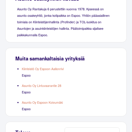
Asunto Oy Rantakuja 6 perustettiin vuonna 1978. Kyseessä on
asunto-osakeyhtiö, jonka kotipaikka on Espoo. Yhtiön pääasiallinen
toimiala on Kiinteistöjenhallinta (Profinder) ja TOL-luokitus on
Asuntojen ja asuinkiinteistöjen hallinta. Päätoimipaikka sijaitsee
paikkakunnalla Espoo.
Muita samankaltaisia yrityksiä
Kiinteistö Oy Espoon Aallonrivi
Espoo
Asunto Oy Lintuvaarantie 28
Espoo
Asunto Oy Espoon Koivumäki
Espoo