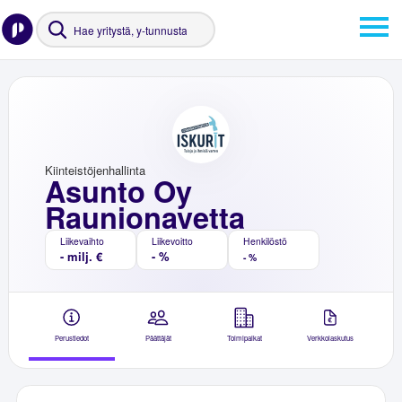
Kiinteistöjenhallinta
Asunto Oy
Raunionavetta
Liikevaihto
Liikevoitto
Henkilöstö
- milj. €
- %
- %
Perustiedot
Päättäjät
Toimipaikat
Verkkolaskutus