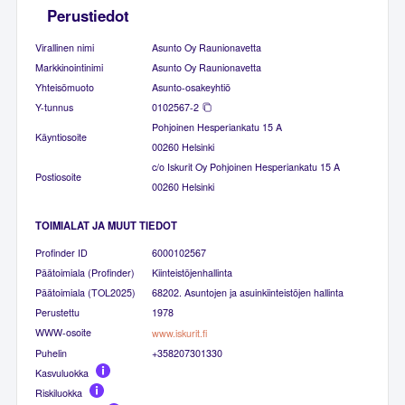
Perustiedot
Virallinen nimi
Asunto Oy Raunionavetta
Markkinointinimi
Asunto Oy Raunionavetta
Yhteisömuoto
Asunto-osakeyhtiö
Y-tunnus
0102567-2
Pohjoinen Hesperiankatu 15 A
Käyntiosoite
00260 Helsinki
c/o Iskurit Oy Pohjoinen Hesperiankatu 15 A
Postiosoite
00260 Helsinki
TOIMIALAT JA MUUT TIEDOT
Profinder ID
6000102567
Päätoimiala (Profinder)
Kiinteistöjenhallinta
Päätoimiala (TOL2025)
68202. Asuntojen ja asuinkiinteistöjen hallinta
Perustettu
1978
WWW-osoite
www.iskurit.fi
Puhelin
+358207301330
Kasvuluokka
Riskiluokka