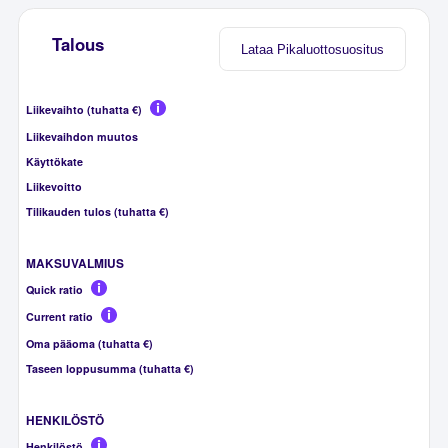
Talous
Lataa Pikaluottosuositus
Liikevaihto (tuhatta €)
Liikevaihdon muutos
Käyttökate
Liikevoitto
Tilikauden tulos (tuhatta €)
MAKSUVALMIUS
Quick ratio
Current ratio
Oma pääoma (tuhatta €)
Taseen loppusumma (tuhatta €)
HENKILÖSTÖ
Henkilöstö