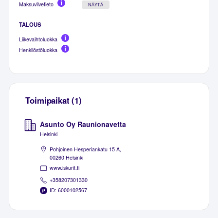
Maksuviivetieto
NÄYTÄ
TALOUS
Liikevaihtoluokka
Henkilöstöluokka
Toimipaikat (1)
Asunto Oy Raunionavetta
Helsinki
Pohjoinen Hesperiankatu 15 A,
00260 Helsinki
www.iskurit.fi
+358207301330
ID: 6000102567