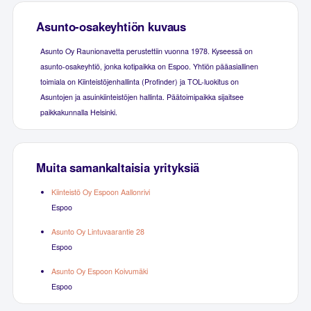
Asunto-osakeyhtiön kuvaus
Asunto Oy Raunionavetta perustettiin vuonna 1978. Kyseessä on
asunto-osakeyhtiö, jonka kotipaikka on Espoo. Yhtiön pääasiallinen
toimiala on Kiinteistöjenhallinta (Profinder) ja TOL-luokitus on
Asuntojen ja asuinkiinteistöjen hallinta. Päätoimipaikka sijaitsee
paikkakunnalla Helsinki.
Muita samankaltaisia yrityksiä
Kiinteistö Oy Espoon Aallonrivi
Espoo
Asunto Oy Lintuvaarantie 28
Espoo
Asunto Oy Espoon Koivumäki
Espoo