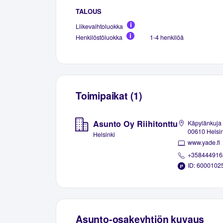
TALOUS
Liikevaihtoluokka
Henkilöstöluokka
1-4 henkilöä
Toimipaikat (1)
Asunto Oy Riihitonttu
Käpylänkuja 
00610 Helsin
Helsinki
www.yade.fi
+358444916
ID: 6000102
Asunto-osakeyhtiön kuvaus