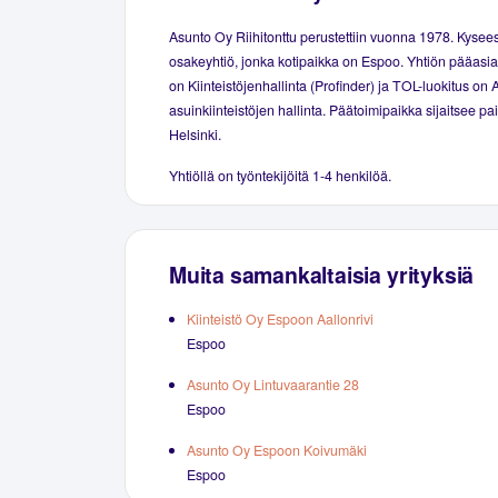
Asunto Oy Riihitonttu perustettiin vuonna 1978. Kysee
osakeyhtiö, jonka kotipaikka on Espoo. Yhtiön pääasial
on Kiinteistöjenhallinta (Profinder) ja TOL-luokitus on 
asuinkiinteistöjen hallinta. Päätoimipaikka sijaitsee p
Helsinki.
Yhtiöllä on työntekijöitä 1-4 henkilöä.
Muita samankaltaisia yrityksiä
Kiinteistö Oy Espoon Aallonrivi
Espoo
Asunto Oy Lintuvaarantie 28
Espoo
Asunto Oy Espoon Koivumäki
Espoo