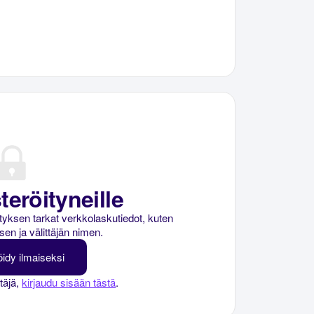
teröityneille
rityksen tarkat verkkolaskutiedot, kuten
sen ja välittäjän nimen.
öidy ilmaiseksi
ttäjä,
kirjaudu sisään tästä
.