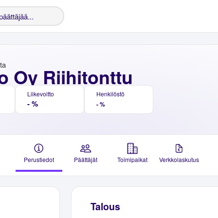
nta
 Oy Riihitonttu
Liikevoitto
Henkilöstö
- %
- %
Perustiedot
Päättäjät
Toimipaikat
Verkkolaskutus
Talous