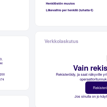
Henkilöstön muutos
Liikevaihto per henkilö (tuhatta €)
Verkkolaskutus
3,
ki
Vain rekis
Rekisteröidy, ja saat näkyville y
200
operaattoritunnuk
574
Rekister
Jos sinulla on jo käy