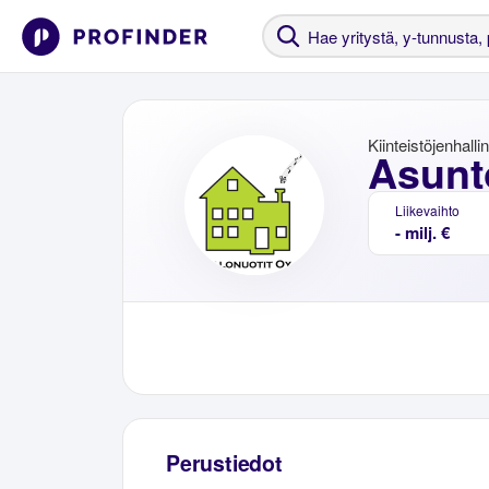
Kiinteistöjenhalli
Asunto
Liikevaihto
- milj. €
Perustiedot