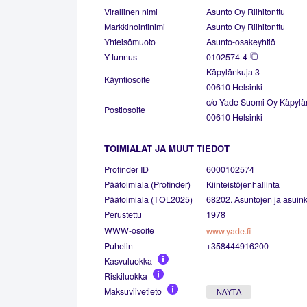
Virallinen nimi
Asunto Oy Riihitonttu
Markkinointinimi
Asunto Oy Riihitonttu
Yhteisömuoto
Asunto-osakeyhtiö
Y-tunnus
0102574-4
Käpylänkuja 3
Käyntiosoite
00610 Helsinki
c/o Yade Suomi Oy Käpylä
Postiosoite
00610 Helsinki
TOIMIALAT JA MUUT TIEDOT
Profinder ID
6000102574
Päätoimiala (Profinder)
Kiinteistöjenhallinta
Päätoimiala (TOL2025)
68202. Asuntojen ja asuinki
Perustettu
1978
WWW-osoite
www.yade.fi
Puhelin
+358444916200
Kasvuluokka
Riskiluokka
Maksuviivetieto
NÄYTÄ