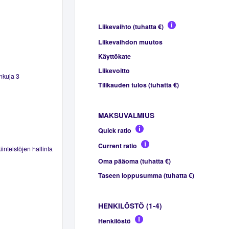
Liikevaihto (tuhatta €)
Liikevaihdon muutos
Käyttökate
Liikevoitto
nkuja 3
Tilikauden tulos (tuhatta €)
MAKSUVALMIUS
Quick ratio
Current ratio
inteistöjen hallinta
Oma pääoma (tuhatta €)
Taseen loppusumma (tuhatta €)
HENKILÖSTÖ (1-4)
Henkilöstö