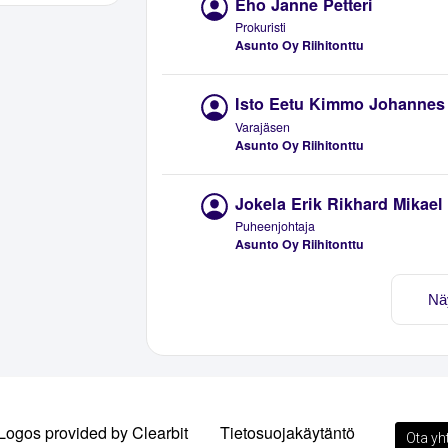
Eho Janne Petteri
Prokuristi
Asunto Oy Riihitonttu
Isto Eetu Kimmo Johannes
Varajäsen
Asunto Oy Riihitonttu
Jokela Erik Rikhard Mikael
Puheenjohtaja
Asunto Oy Riihitonttu
Nä
Logos provided by Clearbit
Tietosuojakäytäntö
Ota yh