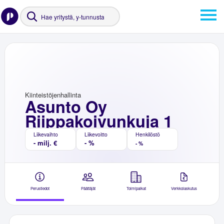
Kiinteistöjenhallinta
Asunto Oy
Riippakoivunkuja 1
Liikevaihto
Liikevoitto
Henkilöstö
- milj. €
- %
- %
Perustiedot
Päättäjät
Toimipaikat
Verkkolaskutus