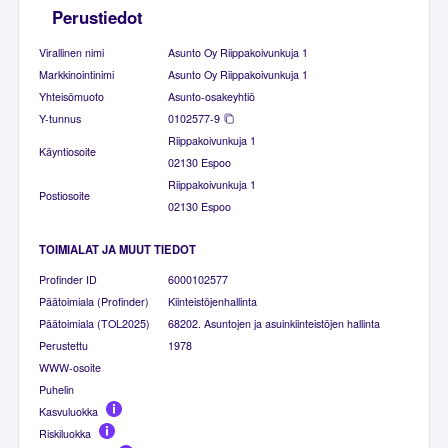
Perustiedot
Virallinen nimi
Asunto Oy Riippakoivunkuja 1
Markkinointinimi
Asunto Oy Riippakoivunkuja 1
Yhteisömuoto
Asunto-osakeyhtiö
Y-tunnus
0102577-9
Riippakoivunkuja 1
Käyntiosoite
02130 Espoo
Riippakoivunkuja 1
Postiosoite
02130 Espoo
TOIMIALAT JA MUUT TIEDOT
Profinder ID
6000102577
Päätoimiala (Profinder)
Kiinteistöjenhallinta
Päätoimiala (TOL2025)
68202. Asuntojen ja asuinkiinteistöjen hallinta
Perustettu
1978
WWW-osoite
Puhelin
Kasvuluokka
Riskiluokka