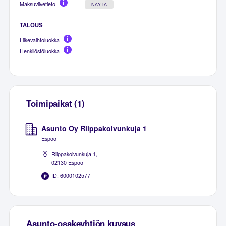
Maksuviivetieto
NÄYTÄ
TALOUS
Liikevaihtoluokka
Henkilöstöluokka
Toimipaikat (1)
Asunto Oy Riippakoivunkuja 1
Espoo
Riippakoivunkuja 1,
02130 Espoo
ID: 6000102577
Asunto-osakeyhtiön kuvaus