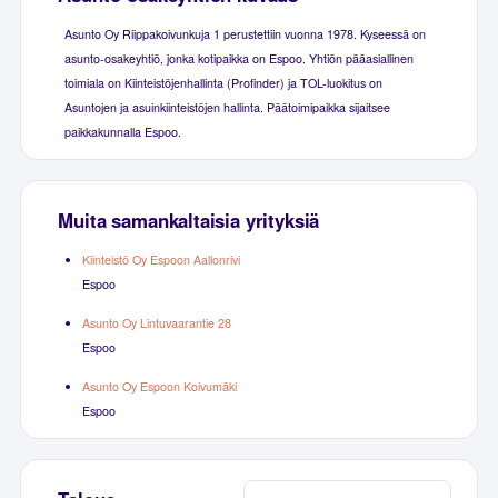
Asunto Oy Riippakoivunkuja 1 perustettiin vuonna 1978. Kyseessä on
asunto-osakeyhtiö, jonka kotipaikka on Espoo. Yhtiön pääasiallinen
toimiala on Kiinteistöjenhallinta (Profinder) ja TOL-luokitus on
Asuntojen ja asuinkiinteistöjen hallinta. Päätoimipaikka sijaitsee
paikkakunnalla Espoo.
Muita samankaltaisia yrityksiä
Kiinteistö Oy Espoon Aallonrivi
Espoo
Asunto Oy Lintuvaarantie 28
Espoo
Asunto Oy Espoon Koivumäki
Espoo