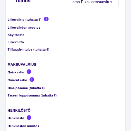
Talous
Lataa Pikaluottosuositus
Liikevaihto (tuhatta €)
Liikevaihdon muutos
Käyttökate
Liikevoitto
Tilikauden tulos (tuhatta €)
MAKSUVALMIUS
Quick ratio
Current ratio
Oma pääoma (tuhatta €)
Taseen loppusumma (tuhatta €)
HENKILÖSTÖ
Henkilöstö
Henkilöstön muutos