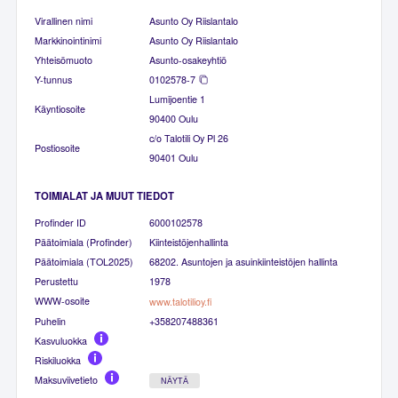
Virallinen nimi
Asunto Oy Riislantalo
Markkinointinimi
Asunto Oy Riislantalo
Yhteisömuoto
Asunto-osakeyhtiö
Y-tunnus
0102578-7
Lumijoentie 1
Käyntiosoite
90400 Oulu
c/o Talotili Oy Pl 26
Postiosoite
90401 Oulu
TOIMIALAT JA MUUT TIEDOT
Profinder ID
6000102578
Päätoimiala (Profinder)
Kiinteistöjenhallinta
Päätoimiala (TOL2025)
68202. Asuntojen ja asuinkiinteistöjen hallinta
Perustettu
1978
WWW-osoite
www.talotilioy.fi
Puhelin
+358207488361
Kasvuluokka
Riskiluokka
Maksuviivetieto
NÄYTÄ