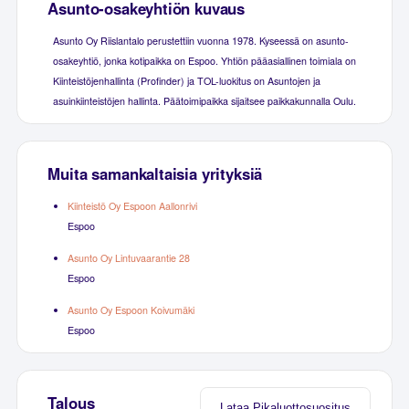
Asunto-osakeyhtiön kuvaus
Asunto Oy Riislantalo perustettiin vuonna 1978. Kyseessä on asunto-
osakeyhtiö, jonka kotipaikka on Espoo. Yhtiön pääasiallinen toimiala on
Kiinteistöjenhallinta (Profinder) ja TOL-luokitus on Asuntojen ja
asuinkiinteistöjen hallinta. Päätoimipaikka sijaitsee paikkakunnalla Oulu.
Muita samankaltaisia yrityksiä
Kiinteistö Oy Espoon Aallonrivi
Espoo
Asunto Oy Lintuvaarantie 28
Espoo
Asunto Oy Espoon Koivumäki
Espoo
Talous
Lataa Pikaluottosuositus