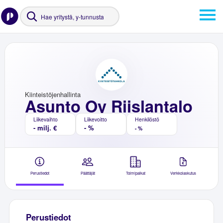
Kiinteistöjenhallinta
Asunto Oy Riislantalo
Liikevaihto
Liikevoitto
Henkilöstö
- milj. €
- %
- %
Perustiedot
Päättäjät
Toimipaikat
Verkkolaskutus
Perustiedot