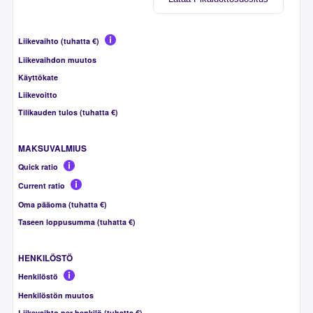
Liikevaihto (tuhatta €)
Liikevaihdon muutos
Käyttökate
Liikevoitto
Tilikauden tulos (tuhatta €)
MAKSUVALMIUS
Quick ratio
Current ratio
Oma pääoma (tuhatta €)
Taseen loppusumma (tuhatta €)
HENKILÖSTÖ
Henkilöstö
Henkilöstön muutos
Liikevaihto per henkilö (tuhatta €)