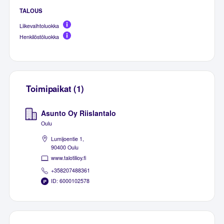
TALOUS
Liikevaihtoluokka
Henkilöstöluokka
Toimipaikat (1)
Asunto Oy Riislantalo
Oulu
Lumijoentie 1,
90400 Oulu
www.talotilioy.fi
+358207488361
ID: 6000102578