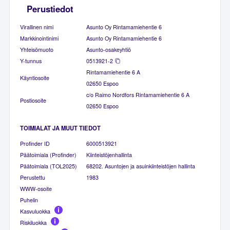
Perustiedot
Virallinen nimi
Asunto Oy Rintamamiehentie 6
Markkinointinimi
Asunto Oy Rintamamiehentie 6
Yhteisömuoto
Asunto-osakeyhtiö
Y-tunnus
0513921-2
Rintamamiehentie 6 A
Käyntiosoite
02650 Espoo
c/o Raimo Nordfors Rintamamiehentie 6 A
Postiosoite
02650 Espoo
TOIMIALAT JA MUUT TIEDOT
Profinder ID
6000513921
Päätoimiala (Profinder)
Kiinteistöjenhallinta
Päätoimiala (TOL2025)
68202. Asuntojen ja asuinkiinteistöjen hallinta
Perustettu
1983
WWW-osoite
Puhelin
Kasvuluokka
Riskiluokka