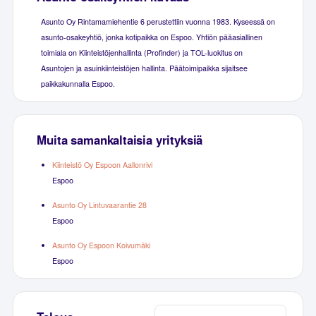
Asunto Oy Rintamamiehentie 6 perustettiin vuonna 1983. Kyseessä on
asunto-osakeyhtiö, jonka kotipaikka on Espoo. Yhtiön pääasiallinen
toimiala on Kiinteistöjenhallinta (Profinder) ja TOL-luokitus on
Asuntojen ja asuinkiinteistöjen hallinta. Päätoimipaikka sijaitsee
paikkakunnalla Espoo.
Muita samankaltaisia yrityksiä
Kiinteistö Oy Espoon Aallonrivi
Espoo
Asunto Oy Lintuvaarantie 28
Espoo
Asunto Oy Espoon Koivumäki
Espoo