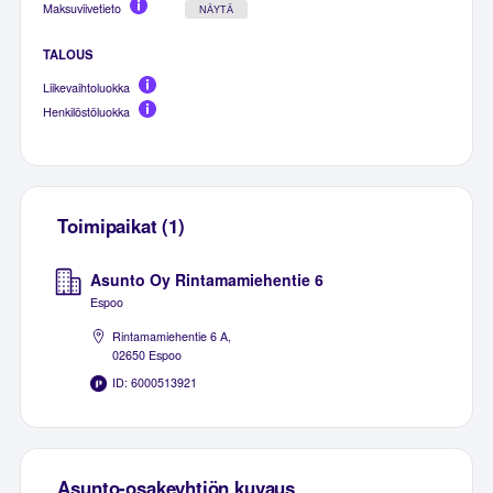
Maksuviivetieto
NÄYTÄ
TALOUS
Liikevaihtoluokka
Henkilöstöluokka
Toimipaikat (1)
Asunto Oy Rintamamiehentie 6
Espoo
Rintamamiehentie 6 A,
02650 Espoo
ID: 6000513921
Asunto-osakeyhtiön kuvaus