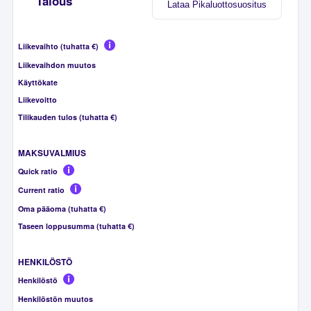
Talous
Lataa Pikaluottosuositus
Liikevaihto (tuhatta €)
Liikevaihdon muutos
Käyttökate
Liikevoitto
Tilikauden tulos (tuhatta €)
MAKSUVALMIUS
Quick ratio
Current ratio
Oma pääoma (tuhatta €)
Taseen loppusumma (tuhatta €)
HENKILÖSTÖ
Henkilöstö
Henkilöstön muutos