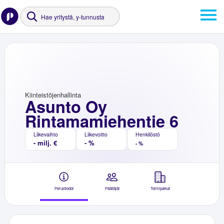
Kiinteistöjenhallinta
Asunto Oy
Rintamamiehentie 6
Liikevaihto
Liikevoitto
Henkilöstö
- milj. €
- %
- %
Perustiedot
Päättäjät
Toimipaikat