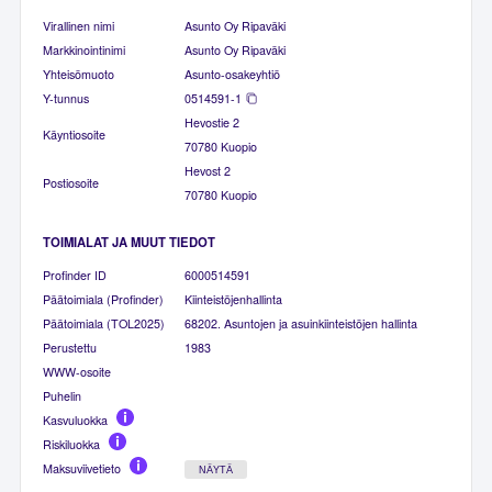
Virallinen nimi
Asunto Oy Ripaväki
Markkinointinimi
Asunto Oy Ripaväki
Yhteisömuoto
Asunto-osakeyhtiö
Y-tunnus
0514591-1
Hevostie 2
Käyntiosoite
70780 Kuopio
Hevost 2
Postiosoite
70780 Kuopio
TOIMIALAT JA MUUT TIEDOT
Profinder ID
6000514591
Päätoimiala (Profinder)
Kiinteistöjenhallinta
Päätoimiala (TOL2025)
68202. Asuntojen ja asuinkiinteistöjen hallinta
Perustettu
1983
WWW-osoite
Puhelin
Kasvuluokka
Riskiluokka
Maksuviivetieto
NÄYTÄ