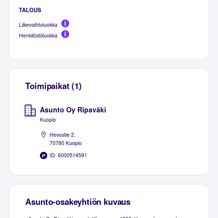
TALOUS
Liikevaihtoluokka
Henkilöstöluokka
Toimipaikat (1)
Asunto Oy Ripaväki
Kuopio
Hevostie 2,
70780 Kuopio
ID: 6000514591
Asunto-osakeyhtiön kuvaus