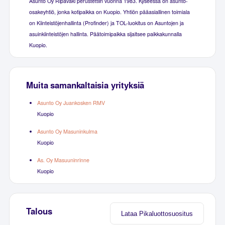
Asunto Oy Ripaväki perustettiin vuonna 1983. Kyseessä on asunto-
osakeyhtiö, jonka kotipaikka on Kuopio. Yhtiön pääasiallinen toimiala
on Kiinteistöjenhallinta (Profinder) ja TOL-luokitus on Asuntojen ja
asuinkiinteistöjen hallinta. Päätoimipaikka sijaitsee paikkakunnalla
Kuopio.
Muita samankaltaisia yrityksiä
Asunto Oy Juankosken RMV
Kuopio
Asunto Oy Masuninkulma
Kuopio
As. Oy Masuuninrinne
Kuopio
Talous
Lataa Pikaluottosuositus