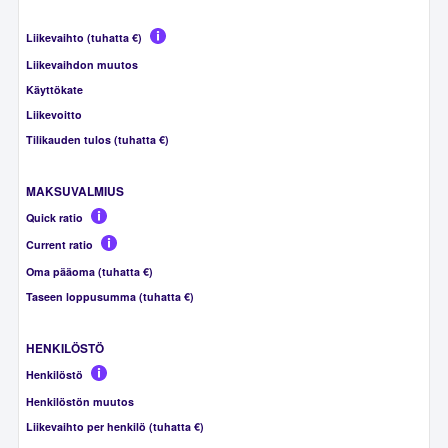
Liikevaihto (tuhatta €)
Liikevaihdon muutos
Käyttökate
Liikevoitto
Tilikauden tulos (tuhatta €)
MAKSUVALMIUS
Quick ratio
Current ratio
Oma pääoma (tuhatta €)
Taseen loppusumma (tuhatta €)
HENKILÖSTÖ
Henkilöstö
Henkilöstön muutos
Liikevaihto per henkilö (tuhatta €)