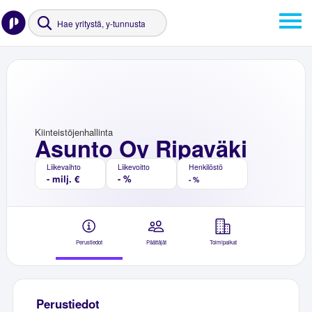
Kiinteistöjenhallinta
Asunto Oy Ripaväki
Liikevaihto
Liikevoitto
Henkilöstö
- milj. €
- %
- %
Perustiedot
Päättäjät
Toimipaikat
Perustiedot