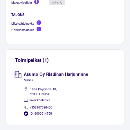
Maksuviivetieto
NÄYTÄ
TALOUS
Liikevaihtoluokka
Henkilöstöluokka
Toimipaikat (1)
Asunto Oy Ristiinan Harjunrinne
Mikkeli
Kaisa Pöyryn tie 10,
52300 Ristiina
www.kontuoy.fi
+358107396460
ID: 6000514758