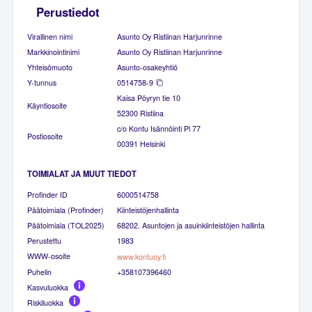
Perustiedot
Virallinen nimi
Asunto Oy Ristiinan Harjunrinne
Markkinointinimi
Asunto Oy Ristiinan Harjunrinne
Yhteisömuoto
Asunto-osakeyhtiö
Y-tunnus
0514758-9
Kaisa Pöyryn tie 10
Käyntiosoite
52300 Ristiina
c/o Kontu Isännöinti Pl 77
Postiosoite
00391 Helsinki
TOIMIALAT JA MUUT TIEDOT
Profinder ID
6000514758
Päätoimiala (Profinder)
Kiinteistöjenhallinta
Päätoimiala (TOL2025)
68202. Asuntojen ja asuinkiinteistöjen hallinta
Perustettu
1983
WWW-osoite
www.kontuoy.fi
Puhelin
+358107396460
Kasvuluokka
Riskiluokka