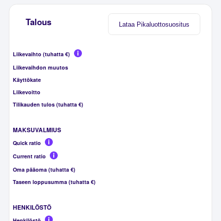
Talous
Lataa Pikaluottosuositus
Liikevaihto (tuhatta €)
Liikevaihdon muutos
Käyttökate
Liikevoitto
Tilikauden tulos (tuhatta €)
MAKSUVALMIUS
Quick ratio
Current ratio
Oma pääoma (tuhatta €)
Taseen loppusumma (tuhatta €)
HENKILÖSTÖ
Henkilöstö