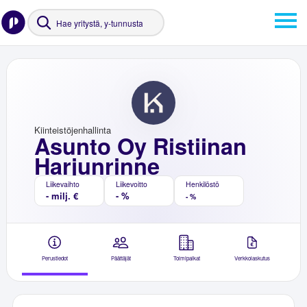
Kiinteistöjenhallinta
Asunto Oy Ristiinan
Harjunrinne
Liikevaihto
Liikevoitto
Henkilöstö
- milj. €
- %
- %
Perustiedot
Päättäjät
Toimipaikat
Verkkolaskutus