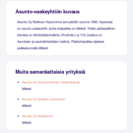
Asunto-osakeyhtiön kuvaus
Asunto Oy Ristiinan Harjunrinne perustettiin vuonna 1983. Kyseessä
on asunto-osakeyhtiö, jonka kotipaikka on Mikkeli. Yhtiön pääasiallinen
toimiala on Kiinteistöjenhallinta (Profinder) ja TOL-luokitus on
Asuntojen ja asuinkiinteistöjen hallinta. Päätoimipaikka sijaitsee
paikkakunnalla Mikkeli.
Muita samankaltaisia yrityksiä
Asunto Oy Suomenniemen Virkamieskuja
Mikkeli
Asunto Oy Anttolan Juhaninrivi
Mikkeli
Asunto Oy Anttolanrivi
Mikkeli