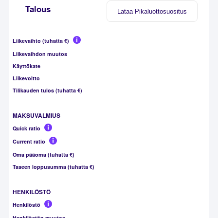
Talous
Lataa Pikaluottosuositus
Liikevaihto (tuhatta €)
Liikevaihdon muutos
Käyttökate
Liikevoitto
Tilikauden tulos (tuhatta €)
MAKSUVALMIUS
Quick ratio
Current ratio
Oma pääoma (tuhatta €)
Taseen loppusumma (tuhatta €)
HENKILÖSTÖ
Henkilöstö
Henkilöstön muutos