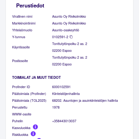
Perustiedot
Virallinen nimi
Asunto Oy Rivikolmikko
Markkinointinimi
Asunto Oy Rivikolmikko
Yhteisömuoto
Asunto-osakeyhtiö
Y-tunnus
0102591-2
Tonttutytönpolku 2 as. 2
Käyntiosoite
02200 Espoo
Tonttutytönpolku 2 as. 2
Postiosoite
02200 Espoo
TOIMIALAT JA MUUT TIEDOT
Profinder ID
6000102591
Päätoimiala (Profinder)
Kiinteistöjenhallinta
Päätoimiala (TOL2025)
68202. Asuntojen ja asuinkiinteistöjen hallinta
Perustettu
1978
WWW-osoite
Puhelin
+358443013037
Kasvuluokka
Riskiluokka