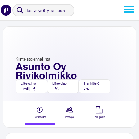
Kiinteistöjenhallinta
Asunto Oy
Rivikolmikko
Liikevaihto
Liikevoitto
Henkilöstö
- milj. €
- %
- %
Perustiedot
Päättäjät
Toimipaikat