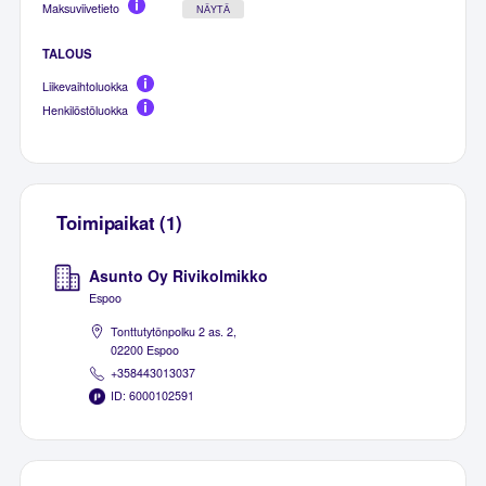
Maksuviivetieto
NÄYTÄ
TALOUS
Liikevaihtoluokka
Henkilöstöluokka
Toimipaikat (1)
Asunto Oy Rivikolmikko
Espoo
Tonttutytönpolku 2 as. 2,
02200 Espoo
+358443013037
ID: 6000102591