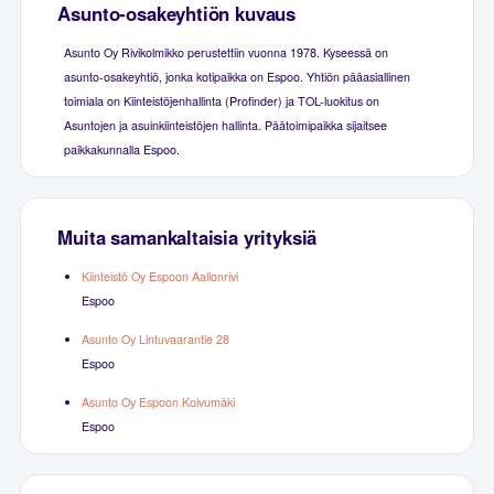
Asunto-osakeyhtiön kuvaus
Asunto Oy Rivikolmikko perustettiin vuonna 1978. Kyseessä on
asunto-osakeyhtiö, jonka kotipaikka on Espoo. Yhtiön pääasiallinen
toimiala on Kiinteistöjenhallinta (Profinder) ja TOL-luokitus on
Asuntojen ja asuinkiinteistöjen hallinta. Päätoimipaikka sijaitsee
paikkakunnalla Espoo.
Muita samankaltaisia yrityksiä
Kiinteistö Oy Espoon Aallonrivi
Espoo
Asunto Oy Lintuvaarantie 28
Espoo
Asunto Oy Espoon Koivumäki
Espoo