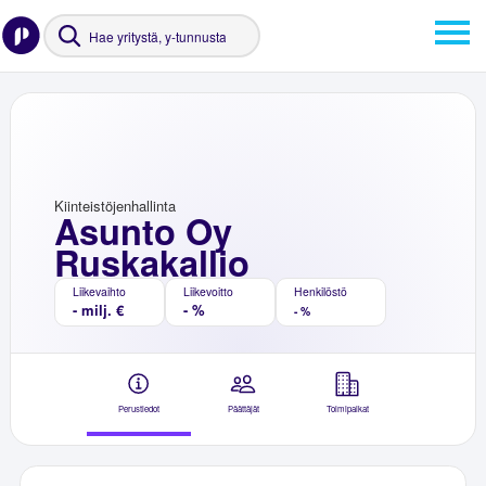
Kiinteistöjenhallinta
Asunto Oy
Ruskakallio
Liikevaihto
Liikevoitto
Henkilöstö
- milj. €
- %
- %
Perustiedot
Päättäjät
Toimipaikat