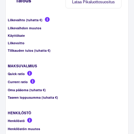
Talous
Lataa Pikaluottosuositus
Liikevaihto (tuhatta €)
Liikevaihdon muutos
Käyttökate
Liikevoitto
Tilikauden tulos (tuhatta €)
MAKSUVALMIUS
Quick ratio
Current ratio
Oma pääoma (tuhatta €)
Taseen loppusumma (tuhatta €)
HENKILÖSTÖ
Henkilöstö
Henkilöstön muutos