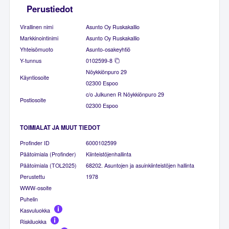
Perustiedot
Virallinen nimi
Asunto Oy Ruskakallio
Markkinointinimi
Asunto Oy Ruskakallio
Yhteisömuoto
Asunto-osakeyhtiö
Y-tunnus
0102599-8
Nöykkiönpuro 29
Käyntiosoite
02300 Espoo
c/o Julkunen R Nöykkiönpuro 29
Postiosoite
02300 Espoo
TOIMIALAT JA MUUT TIEDOT
Profinder ID
6000102599
Päätoimiala (Profinder)
Kiinteistöjenhallinta
Päätoimiala (TOL2025)
68202. Asuntojen ja asuinkiinteistöjen hallinta
Perustettu
1978
WWW-osoite
Puhelin
Kasvuluokka
Riskiluokka