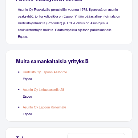
Asunto Oy Ruskakallio perustettiin vuonna 1978. Kyseessä on asunto-
osakeyhtiö, jonka kotipaikka on Espoo. Yhtiön pääasiallinen toimiala on
Kiinteistöjenhallinta (Profinder) ja TOL-luokitus on Asuntojen ja
asuinkiinteistöjen hallinta. Päätoimipaikka sijaitsee paikkakunnalla
Espoo.
Muita samankaltaisia yrityksiä
Kiinteistö Oy Espoon Aallonrivi
Espoo
Asunto Oy Lintuvaarantie 28
Espoo
Asunto Oy Espoon Koivumäki
Espoo