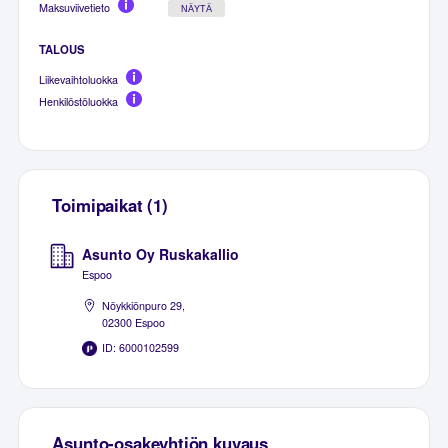
Maksuviivetieto
NÄYTÄ
TALOUS
Liikevaihtoluokka
Henkilöstöluokka
Toimipaikat (1)
Asunto Oy Ruskakallio
Espoo
Nöykkiönpuro 29,
02300 Espoo
ID: 6000102599
Asunto-osakeyhtiön kuvaus