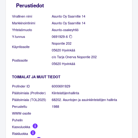
Perustiedot
Virallinen nimi
Asunto Oy Saarnitie 14
Markkinointinimi
Asunto Oy Saarnitie 14
Yhteisömuoto
Asunto-osakeyhtiö
Y-tunnus
0691929-6
Nopontie 202
Käyntiosoite
05620 Hyvinkää
c/o Tarja Onerva Nopontie 202
Postiosoite
05620 Hyvinkää
TOIMIALAT JA MUUT TIEDOT
Profinder ID
6000691929
Päätoimiala (Profinder)
Kiinteistöjenhallinta
Päätoimiala (TOL2025)
68202. Asuntojen ja asuinkiinteistöjen hallinta
Perustettu
1988
WWW-osoite
Puhelin
Kasvuluokka
Riskiluokka