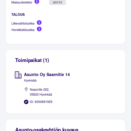
Maksuviivetieto
NÄYTÄ
TALOUS
Liikevaihtoluokka
Henkilöstöluokka
Toimipaikat (1)
Asunto Oy Saarnitie 14
Hyvinkää
Nopontie 202,
05620 Hyvinkää
ID: 6000691929
Asunto-osakeyhtiön kuvaus