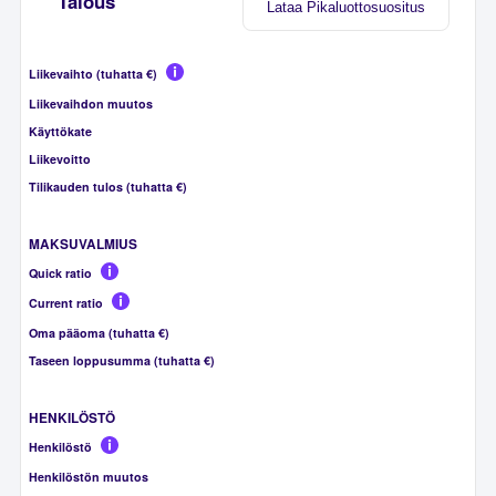
Talous
Lataa Pikaluottosuositus
Liikevaihto (tuhatta €)
Liikevaihdon muutos
Käyttökate
Liikevoitto
Tilikauden tulos (tuhatta €)
MAKSUVALMIUS
Quick ratio
Current ratio
Oma pääoma (tuhatta €)
Taseen loppusumma (tuhatta €)
HENKILÖSTÖ
Henkilöstö
Henkilöstön muutos