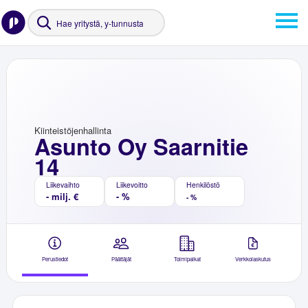
Kiinteistöjenhallinta
Asunto Oy Saarnitie
14
Liikevaihto
Liikevoitto
Henkilöstö
- milj. €
- %
- %
Perustiedot
Päättäjät
Toimipaikat
Verkkolaskutus