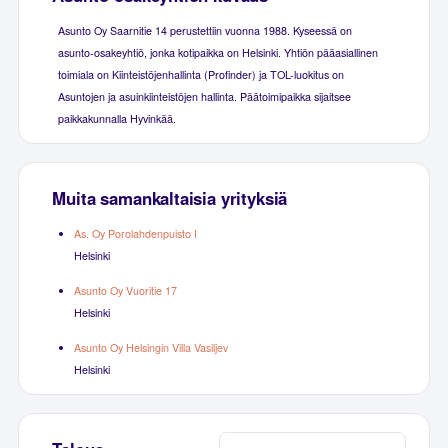
Asunto Oy Saarnitie 14 perustettiin vuonna 1988. Kyseessä on
asunto-osakeyhtiö, jonka kotipaikka on Helsinki. Yhtiön pääasiallinen
toimiala on Kiinteistöjenhallinta (Profinder) ja TOL-luokitus on
Asuntojen ja asuinkiinteistöjen hallinta. Päätoimipaikka sijaitsee
paikkakunnalla Hyvinkää.
Muita samankaltaisia yrityksiä
As. Oy Porolahdenpuisto I
Helsinki
Asunto Oy Vuoritie 17
Helsinki
Asunto Oy Helsingin Villa Vasiljev
Helsinki