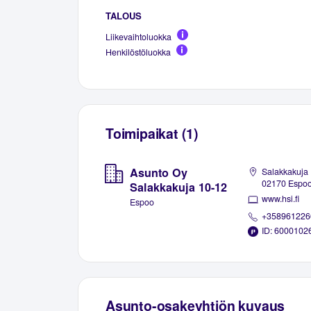
TALOUS
Liikevaihtoluokka
Henkilöstöluokka
Toimipaikat (1)
Asunto Oy
Salakkakuja 
02170 Espo
Salakkakuja 10-12
www.hsi.fi
Espoo
+358961226
ID: 6000102
Asunto-osakeyhtiön kuvaus