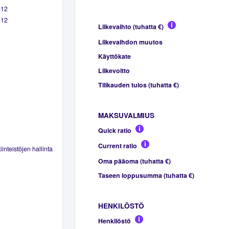
-12
-12
Liikevaihto (tuhatta €)
Liikevaihdon muutos
Käyttökate
Liikevoitto
Tilikauden tulos (tuhatta €)
MAKSUVALMIUS
Quick ratio
Current ratio
inteistöjen hallinta
Oma pääoma (tuhatta €)
Taseen loppusumma (tuhatta €)
HENKILÖSTÖ
Henkilöstö