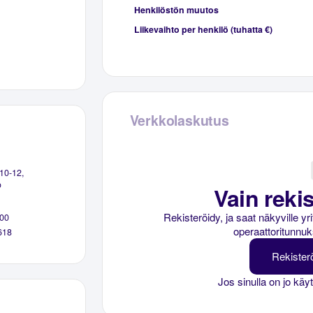
Henkilöstön muutos
Liikevaihto per henkilö (tuhatta €)
Verkkolaskutus
10-12,
o
Vain rekis
Rekisteröidy, ja saat näkyville y
00
operaattoritunnuk
618
Rekister
Jos sinulla on jo käy