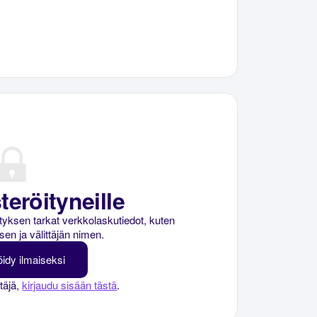
teröityneille
rityksen tarkat verkkolaskutiedot, kuten
sen ja välittäjän nimen.
öidy ilmaiseksi
ttäjä,
kirjaudu sisään tästä
.