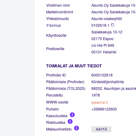
Virallinen nimi
Asunto Oy Salakkakuja 10
Markkinointinimi
Asunto Oy Salakkakuja 10
Yhteisömuoto
Asunto-osakeyhtiö
Y-tunnus
0102618-1
Salakkakuja 10-12
Käyntiosoite
02170 Espoo
c/o Hsi Pl 949
Postiosoite
00101 Helsinki
TOIMIALAT JA MUUT TIEDOT
Profinder ID
6000102618
Päätoimiala (Profinder)
Kiinteistöjenhallinta
Päätoimiala (TOL2025)
68202. Asuntojen ja asuinki
Perustettu
1978
WWW-osoite
www.hsi.fi
Puhelin
+35896122600
Kasvuluokka
Riskiluokka
Maksuviivetieto
NÄYTÄ