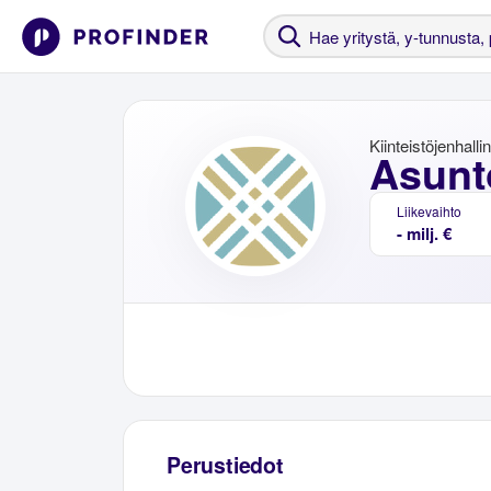
Kiinteistöjenhalli
Asunt
Liikevaihto
- milj. €
Perustiedot