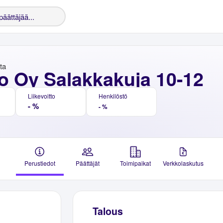
nta
o Oy Salakkakuja 10-12
Liikevoitto
Henkilöstö
- %
- %
Perustiedot
Päättäjät
Toimipaikat
Verkkolaskutus
Talous