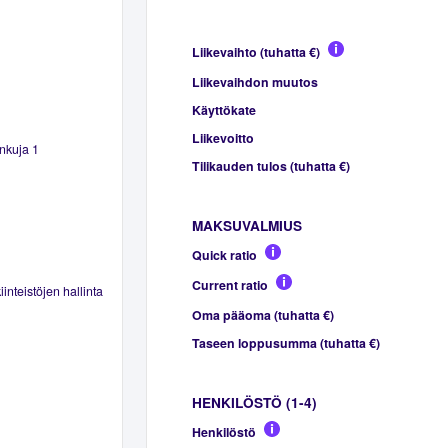
Liikevaihto (tuhatta €)
Liikevaihdon muutos
Käyttökate
Liikevoitto
nkuja 1
Tilikauden tulos (tuhatta €)
MAKSUVALMIUS
Quick ratio
Current ratio
inteistöjen hallinta
Oma pääoma (tuhatta €)
Taseen loppusumma (tuhatta €)
HENKILÖSTÖ (1-4)
Henkilöstö