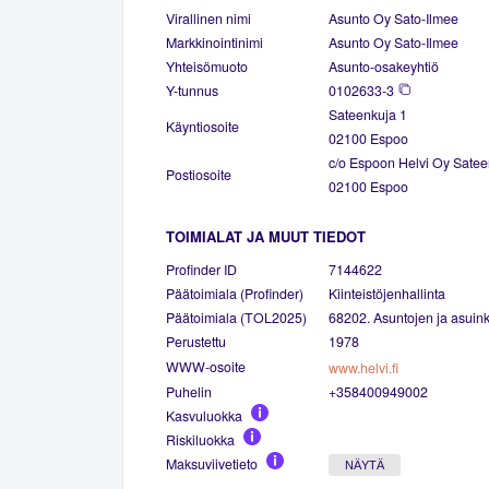
Virallinen nimi
Asunto Oy Sato-Ilmee
Markkinointinimi
Asunto Oy Sato-Ilmee
Yhteisömuoto
Asunto-osakeyhtiö
Y-tunnus
0102633-3
Sateenkuja 1
Käyntiosoite
02100 Espoo
c/o Espoon Helvi Oy Satee
Postiosoite
02100 Espoo
TOIMIALAT JA MUUT TIEDOT
Profinder ID
7144622
Päätoimiala (Profinder)
Kiinteistöjenhallinta
Päätoimiala (TOL2025)
68202. Asuntojen ja asuinki
Perustettu
1978
WWW-osoite
www.helvi.fi
Puhelin
+358400949002
Kasvuluokka
Riskiluokka
Maksuviivetieto
NÄYTÄ