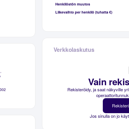
Henkilöstön muutos
Liikevaihto per henkilö (tuhatta €)
Verkkolaskutus
,
o
Vain rekis
Rekisteröidy, ja saat näkyville y
002
operaattoritunnuk
Rekister
Jos sinulla on jo käy