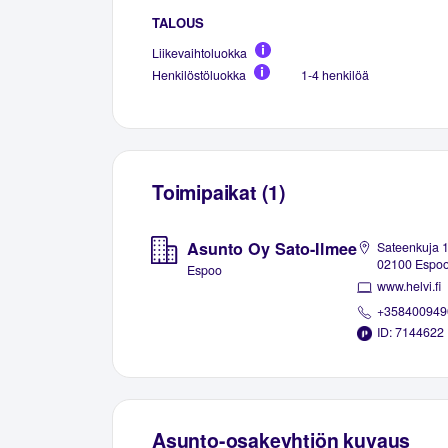
TALOUS
Liikevaihtoluokka
Henkilöstöluokka
1-4 henkilöä
Toimipaikat (1)
Asunto Oy Sato-Ilmee
Sateenkuja 1
02100 Espo
Espoo
www.helvi.fi
+358400949
ID: 7144622
Asunto-osakeyhtiön kuvaus