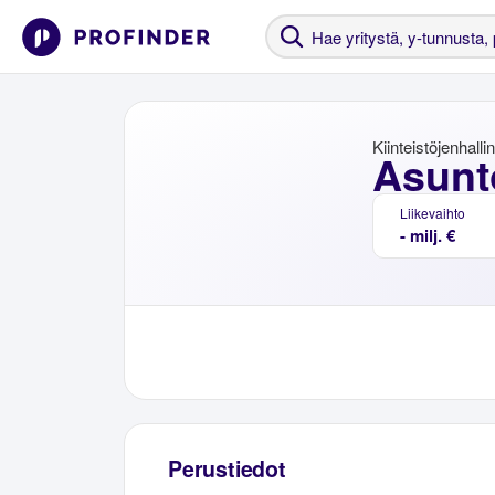
Kiinteistöjenhalli
Asunt
Liikevaihto
- milj. €
Perustiedot