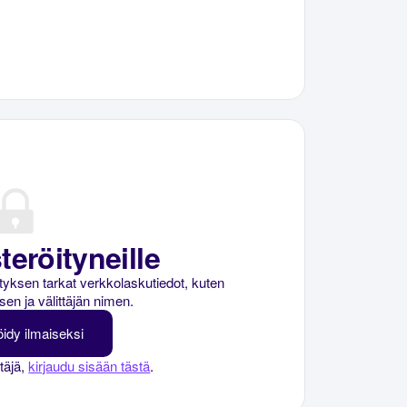
teröityneille
rityksen tarkat verkkolaskutiedot, kuten
sen ja välittäjän nimen.
öidy ilmaiseksi
ttäjä,
kirjaudu sisään tästä
.