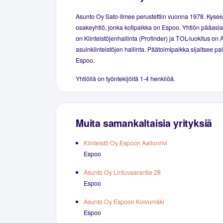
Asunto Oy Sato-Ilmee perustettiin vuonna 1978. Kyse
osakeyhtiö, jonka kotipaikka on Espoo. Yhtiön pääasial
on Kiinteistöjenhallinta (Profinder) ja TOL-luokitus on 
asuinkiinteistöjen hallinta. Päätoimipaikka sijaitsee p
Espoo.
Yhtiöllä on työntekijöitä 1-4 henkilöä.
Muita samankaltaisia yrityksiä
Kiinteistö Oy Espoon Aallonrivi
Espoo
Asunto Oy Lintuvaarantie 28
Espoo
Asunto Oy Espoon Koivumäki
Espoo