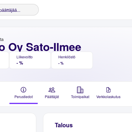
nta
o Oy Sato-Ilmee
Liikevoitto
Henkilöstö
- %
- %
Perustiedot
Päättäjät
Toimipaikat
Verkkolaskutus
Talous