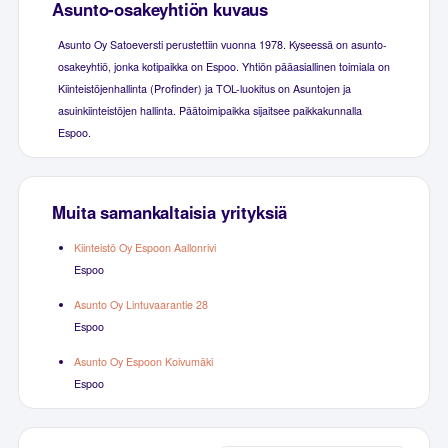
Asunto-osakeyhtiön kuvaus
Asunto Oy Satoeversti perustettiin vuonna 1978. Kyseessä on asunto-
osakeyhtiö, jonka kotipaikka on Espoo. Yhtiön pääasiallinen toimiala on
Kiinteistöjenhallinta (Profinder) ja TOL-luokitus on Asuntojen ja
asuinkiinteistöjen hallinta. Päätoimipaikka sijaitsee paikkakunnalla
Espoo.
Muita samankaltaisia yrityksiä
Kiinteistö Oy Espoon Aallonrivi
Espoo
Asunto Oy Lintuvaarantie 28
Espoo
Asunto Oy Espoon Koivumäki
Espoo