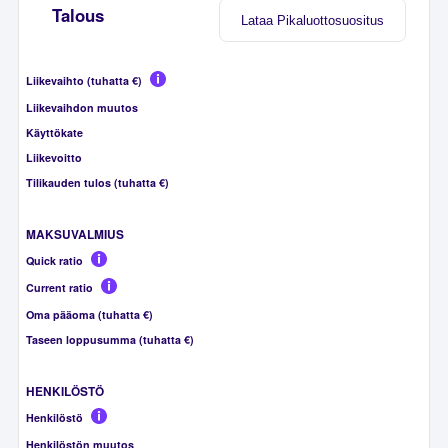
Talous
Lataa Pikaluottosuositus
Liikevaihto (tuhatta €)
Liikevaihdon muutos
Käyttökate
Liikevoitto
Tilikauden tulos (tuhatta €)
MAKSUVALMIUS
Quick ratio
Current ratio
Oma pääoma (tuhatta €)
Taseen loppusumma (tuhatta €)
HENKILÖSTÖ
Henkilöstö
Henkilöstön muutos