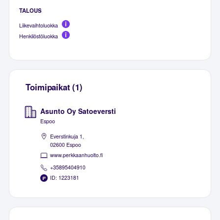
TALOUS
Liikevaihtoluokka
Henkilöstöluokka
Toimipaikat (1)
Asunto Oy Satoeversti
Espoo
Everstinkuja 1,
02600 Espoo
www.perkkaanhuolto.fi
+35895404910
ID: 1223181