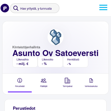
Kiinteistöjenhallinta
Asunto Oy Satoeversti
Liikevaihto
Liikevoitto
Henkilöstö
- milj. €
- %
- %
Perustiedot
Päättäjät
Toimipaikat
Verkkolaskutus
Perustiedot