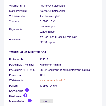
Virallinen nimi
Asunto Oy Satoeversti
Markkinointinimi
Asunto Oy Satoeversti
Yhteisömuoto
Asunto-osakeyhtiö
Y-tunnus
0102632-5
Everstinkuja 1
Käyntiosoite
02600 Espoo
c/o Perkkaan Huolto Oy Miekka 2
Postiosoite
02600 Espoo
TOIMIALAT JA MUUT TIEDOT
Profinder ID
1223181
Päätoimiala (Profinder)
Kiinteistöjenhallinta
Päätoimiala (TOL2025)
68202. Asuntojen ja asuinkiinteistöjen hallinta
Perustettu
1978
WWW-osoite
www.perkkaanhuolto.fi
Puhelin
+35895404910
Kasvuluokka
Riskiluokka
Maksuviivetieto
NÄYTÄ