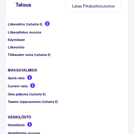
Talous
Lataa Pikaluottosuositus
Liikevaihto (tuhatta €)
Liikevaihdon muutos
Käyttökate
Liikevoitto
Tilikauden tulos (tuhatta €)
MAKSUVALMIUS
Quick ratio
Current ratio
Oma pääoma (tuhatta €)
Taseen loppusumma (tuhatta €)
HENKILÖSTÖ
Henkilöstö
Henkilöstön muutos