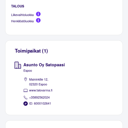
TALOUS
Liikevaihtoluokka
Henkilöstöluokka
Toimipaikat (1)
Asunto Oy Satopaasi
Espoo
Maininkitie 12,
02320 Espoo
www.talovarma.fi
+35892562024
ID: 6000102641