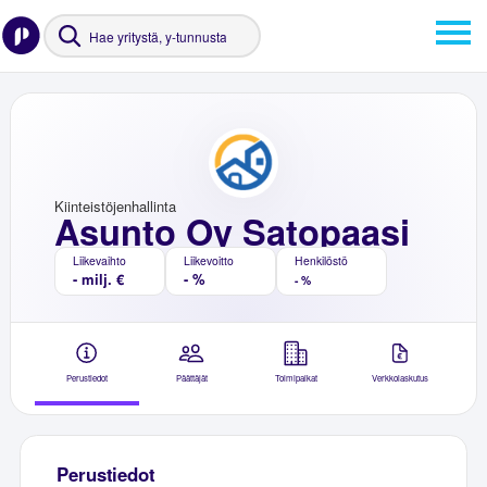
Kiinteistöjenhallinta
Asunto Oy Satopaasi
Liikevaihto
Liikevoitto
Henkilöstö
- milj. €
- %
- %
Perustiedot
Päättäjät
Toimipaikat
Verkkolaskutus
Perustiedot