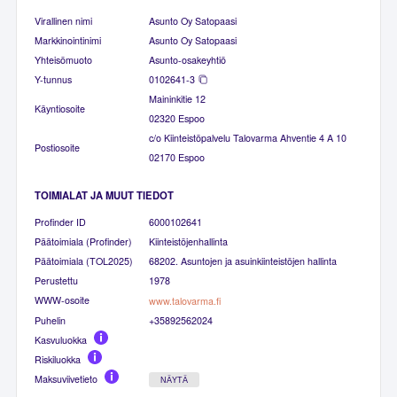
Virallinen nimi
Asunto Oy Satopaasi
Markkinointinimi
Asunto Oy Satopaasi
Yhteisömuoto
Asunto-osakeyhtiö
Y-tunnus
0102641-3
Maininkitie 12
Käyntiosoite
02320 Espoo
c/o Kiinteistöpalvelu Talovarma Ahventie 4 A 10
Postiosoite
02170 Espoo
TOIMIALAT JA MUUT TIEDOT
Profinder ID
6000102641
Päätoimiala (Profinder)
Kiinteistöjenhallinta
Päätoimiala (TOL2025)
68202. Asuntojen ja asuinkiinteistöjen hallinta
Perustettu
1978
WWW-osoite
www.talovarma.fi
Puhelin
+35892562024
Kasvuluokka
Riskiluokka
Maksuviivetieto
NÄYTÄ