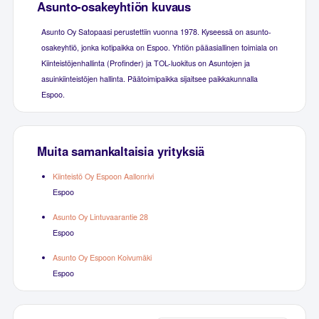
Asunto-osakeyhtiön kuvaus
Asunto Oy Satopaasi perustettiin vuonna 1978. Kyseessä on asunto-
osakeyhtiö, jonka kotipaikka on Espoo. Yhtiön pääasiallinen toimiala on
Kiinteistöjenhallinta (Profinder) ja TOL-luokitus on Asuntojen ja
asuinkiinteistöjen hallinta. Päätoimipaikka sijaitsee paikkakunnalla
Espoo.
Muita samankaltaisia yrityksiä
Kiinteistö Oy Espoon Aallonrivi
Espoo
Asunto Oy Lintuvaarantie 28
Espoo
Asunto Oy Espoon Koivumäki
Espoo