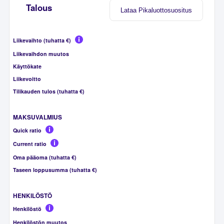
Talous
Lataa Pikaluottosuositus
Liikevaihto (tuhatta €)
Liikevaihdon muutos
Käyttökate
Liikevoitto
Tilikauden tulos (tuhatta €)
MAKSUVALMIUS
Quick ratio
Current ratio
Oma pääoma (tuhatta €)
Taseen loppusumma (tuhatta €)
HENKILÖSTÖ
Henkilöstö
Henkilöstön muutos