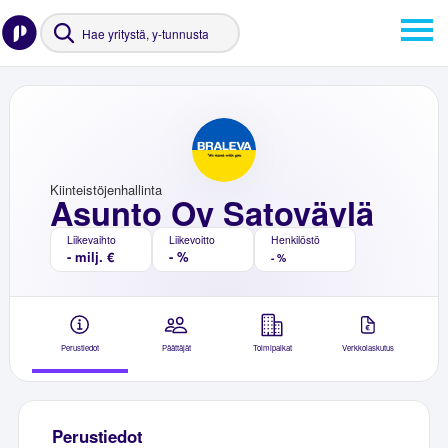
Kiinteistöjenhallinta
Asunto Oy Satoväylä
Liikevaihto
Liikevoitto
Henkilöstö
- milj. €
- %
- %
Perustiedot
Päättäjät
Toimipaikat
Verkkolaskutus
Perustiedot