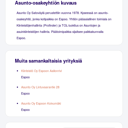
Asunto-osakeyhtiön kuvaus
Asunto Oy Satoväylä perustettiin vuonna 1978. Kyseessä on asunto-
osakeyhtiö, jonka kotipaikka on Espoo. Yhtiön pääasiallinen toimiala on
Kiinteistöjenhallinta (Profinder) ja TOL-luokitus on Asuntojen ja
asuinkiinteistöjen hallinta. Päätoimipaikka sijaitsee paikkakunnalla
Espoo.
Muita samankaltaisia yrityksiä
Kiinteistö Oy Espoon Aallonrivi
Espoo
Asunto Oy Lintuvaarantie 28
Espoo
Asunto Oy Espoon Koivumäki
Espoo