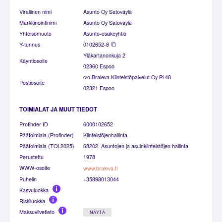
Virallinen nimi
Asunto Oy Satoväylä
Markkinointinimi
Asunto Oy Satoväylä
Yhteisömuoto
Asunto-osakeyhtiö
Y-tunnus
0102652-8
Yläkartanonkuja 2
Käyntiosoite
02360 Espoo
c/o Braleva Kiinteistöpalvelut Oy Pl 48
Postiosoite
02321 Espoo
TOIMIALAT JA MUUT TIEDOT
Profinder ID
6000102652
Päätoimiala (Profinder)
Kiinteistöjenhallinta
Päätoimiala (TOL2025)
68202. Asuntojen ja asuinkiinteistöjen hallinta
Perustettu
1978
WWW-osoite
www.braleva.fi
Puhelin
+35898013044
Kasvuluokka
Riskiluokka
Maksuviivetieto
NÄYTÄ