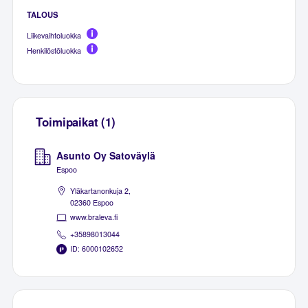
TALOUS
Liikevaihtoluokka
Henkilöstöluokka
Toimipaikat (1)
Asunto Oy Satoväylä
Espoo
Yläkartanonkuja 2,
02360 Espoo
www.braleva.fi
+35898013044
ID: 6000102652