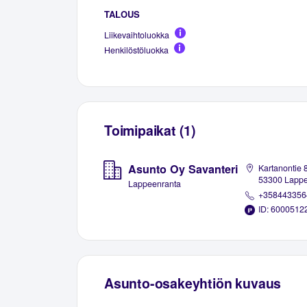
TALOUS
Liikevaihtoluokka
Henkilöstöluokka
Toimipaikat (1)
Asunto Oy Savanteri
Kartanontie 8
53300 Lappe
Lappeenranta
+358443356
ID: 6000512
Asunto-osakeyhtiön kuvaus