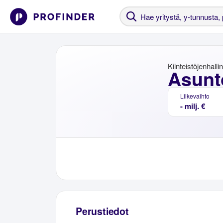
Kiinteistöjenhalli
Asunt
Liikevaihto
- milj. €
Perustiedot