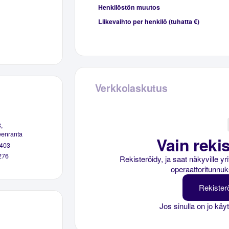
Henkilöstön muutos
Liikevaihto per henkilö (tuhatta €)
Verkkolaskutus
,
enranta
Vain rekis
403
276
Rekisteröidy, ja saat näkyville y
operaattoritunnuk
Rekister
Jos sinulla on jo käy