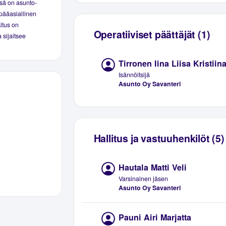
sä on asunto-
pääasiallinen
kitus on
Operatiiviset päättäjät (1)
 sijaitsee
Tirronen Iina Liisa Kristiin
Isännöitsijä
Asunto Oy Savanteri
Hallitus ja vastuuhenkilöt (5)
Hautala Matti Veli
Varsinainen jäsen
Asunto Oy Savanteri
Pauni Airi Marjatta