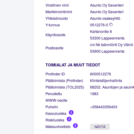
Virallinen nimi
Asunto Oy Savanteri
Markkinointinimi
Asunto Oy Savanteri
Yhteisömuoto
Asunto-osakeyhtiö
Y-tunnus
0512276-0
Kartanontie 8
Käyntiosoite
53300 Lappeenranta
c/o Nk Isännöinti Oy Väinö
Postiosoite
53900 Lappeenranta
TOIMIALAT JA MUUT TIEDOT
Profinder ID
6000512276
Päätoimiala (Profinder)
Kiinteistöjenhallinta
Päätoimiala (TOL2025)
68202. Asuntojen ja asuinki
Perustettu
1983
WWW-osoite
Puhelin
+358443356403
Kasvuluokka
Riskiluokka
Maksuviivetieto
NÄYTÄ