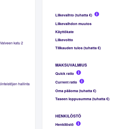
Liikevaihto (tuhatta €)
Liikevaihdon muutos
Käyttökate
Liikevoitto
 Valveen katu 2
Tilikauden tulos (tuhatta €)
MAKSUVALMIUS
Quick ratio
Current ratio
inteistöjen hallinta
Oma pääoma (tuhatta €)
Taseen loppusumma (tuhatta €)
HENKILÖSTÖ
Henkilöstö