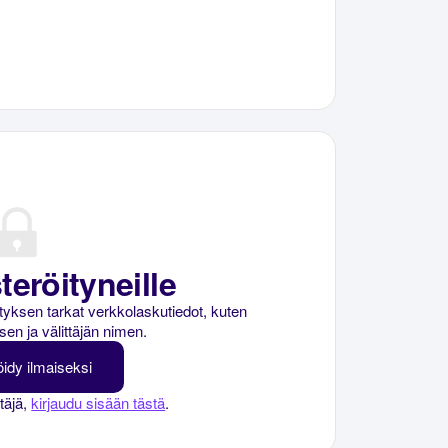
teröityneille
rityksen tarkat verkkolaskutiedot, kuten
sen ja välittäjän nimen.
öidy ilmaiseksi
ttäjä,
kirjaudu sisään tästä
.