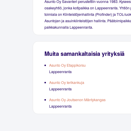
Asunto Oy Savanteri perustettiin vuonna 1983. Kysees
osakeyhtiö, jonka kotipaikka on Lappeenranta. Yhtiön 
toimiala on Kiinteistöjenhallinta (Profinder) ja TOL-luo
Asuntojen ja asuinkiinteistöjen hallinta. Päätoimipaikka
paikkakunnalla Lappeenranta.
Muita samankaltaisia yrityksiä
Asunto Oy Etappikorsu
Lappeenranta
Asunto Oy Ierikankuja
Lappeenranta
Asunto Oy Joutsenon Mäntykangas
Lappeenranta