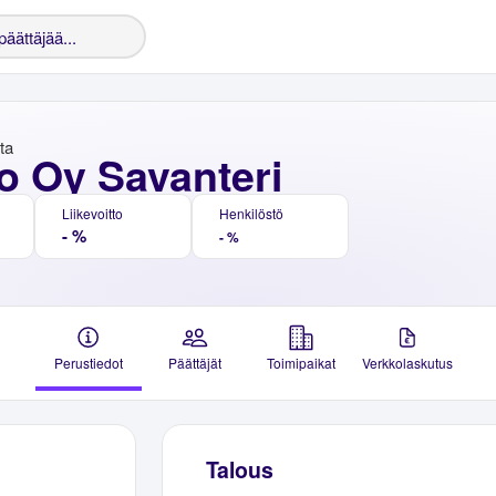
nta
o Oy Savanteri
Liikevoitto
Henkilöstö
- %
- %
Perustiedot
Päättäjät
Toimipaikat
Verkkolaskutus
Talous