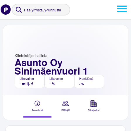
Kiinteistöjenhallinta
Asunto Oy
Sinimäenvuori 1
Liikevaihto
Liikevoitto
Henkilöstö
- milj. €
- %
- %
Perustiedot
Päättäjät
Toimipaikat