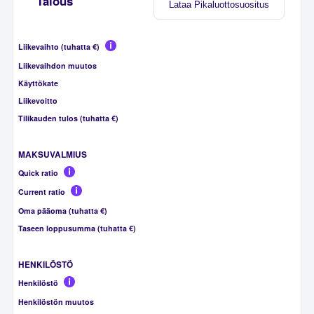
Talous
Lataa Pikaluottosuositus
Liikevaihto (tuhatta €)
Liikevaihdon muutos
Käyttökate
Liikevoitto
Tilikauden tulos (tuhatta €)
MAKSUVALMIUS
Quick ratio
Current ratio
Oma pääoma (tuhatta €)
Taseen loppusumma (tuhatta €)
HENKILÖSTÖ
Henkilöstö
Henkilöstön muutos