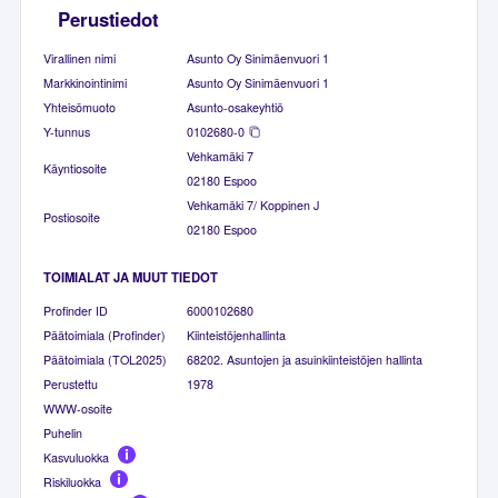
Perustiedot
Virallinen nimi
Asunto Oy Sinimäenvuori 1
Markkinointinimi
Asunto Oy Sinimäenvuori 1
Yhteisömuoto
Asunto-osakeyhtiö
Y-tunnus
0102680-0
Vehkamäki 7
Käyntiosoite
02180 Espoo
Vehkamäki 7/ Koppinen J
Postiosoite
02180 Espoo
TOIMIALAT JA MUUT TIEDOT
Profinder ID
6000102680
Päätoimiala (Profinder)
Kiinteistöjenhallinta
Päätoimiala (TOL2025)
68202. Asuntojen ja asuinkiinteistöjen hallinta
Perustettu
1978
WWW-osoite
Puhelin
Kasvuluokka
Riskiluokka