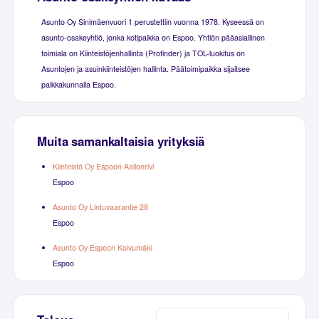
Asunto Oy Sinimäenvuori 1 perustettiin vuonna 1978. Kyseessä on
asunto-osakeyhtiö, jonka kotipaikka on Espoo. Yhtiön pääasiallinen
toimiala on Kiinteistöjenhallinta (Profinder) ja TOL-luokitus on
Asuntojen ja asuinkiinteistöjen hallinta. Päätoimipaikka sijaitsee
paikkakunnalla Espoo.
Muita samankaltaisia yrityksiä
Kiinteistö Oy Espoon Aallonrivi
Espoo
Asunto Oy Lintuvaarantie 28
Espoo
Asunto Oy Espoon Koivumäki
Espoo