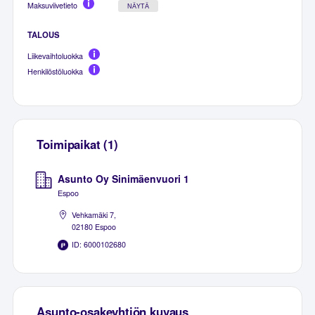
Maksuviivetieto
NÄYTÄ
TALOUS
Liikevaihtoluokka
Henkilöstöluokka
Toimipaikat (1)
Asunto Oy Sinimäenvuori 1
Espoo
Vehkamäki 7,
02180 Espoo
ID: 6000102680
Asunto-osakeyhtiön kuvaus