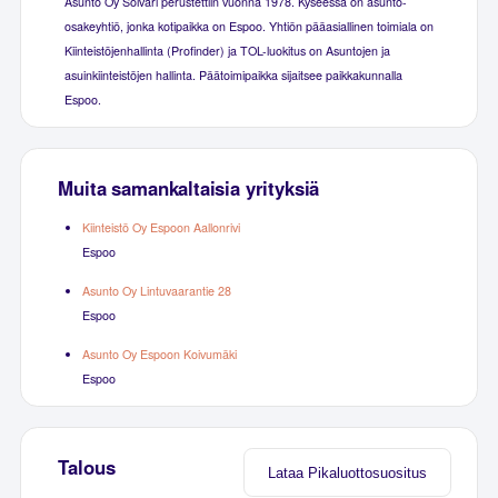
Asunto Oy Soivari perustettiin vuonna 1978. Kyseessä on asunto-
osakeyhtiö, jonka kotipaikka on Espoo. Yhtiön pääasiallinen toimiala on
Kiinteistöjenhallinta (Profinder) ja TOL-luokitus on Asuntojen ja
asuinkiinteistöjen hallinta. Päätoimipaikka sijaitsee paikkakunnalla
Espoo.
Muita samankaltaisia yrityksiä
Kiinteistö Oy Espoon Aallonrivi
Espoo
Asunto Oy Lintuvaarantie 28
Espoo
Asunto Oy Espoon Koivumäki
Espoo
Talous
Lataa Pikaluottosuositus