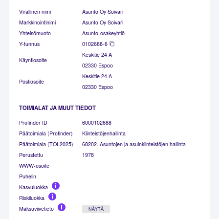
Virallinen nimi
Asunto Oy Soivari
Markkinointinimi
Asunto Oy Soivari
Yhteisömuoto
Asunto-osakeyhtiö
Y-tunnus
0102688-6
Keskitie 24 A
Käyntiosoite
02330 Espoo
Keskitie 24 A
Postiosoite
02330 Espoo
TOIMIALAT JA MUUT TIEDOT
Profinder ID
6000102688
Päätoimiala (Profinder)
Kiinteistöjenhallinta
Päätoimiala (TOL2025)
68202. Asuntojen ja asuinkiinteistöjen hallinta
Perustettu
1978
WWW-osoite
Puhelin
Kasvuluokka
Riskiluokka
Maksuviivetieto
NÄYTÄ