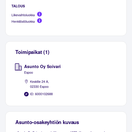
TALOUS
Liikevaihtoluokka
Henkilöstöluokka
Toimipaikat (1)
Asunto Oy Soivari
Espoo
Keskitie 24 A,
02330 Espoo
ID: 6000102688
Asunto-osakeyhtiön kuvaus