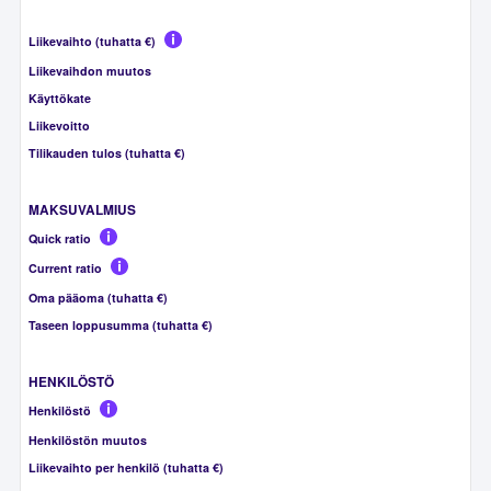
Liikevaihto (tuhatta €)
Liikevaihdon muutos
Käyttökate
Liikevoitto
Tilikauden tulos (tuhatta €)
MAKSUVALMIUS
Quick ratio
Current ratio
Oma pääoma (tuhatta €)
Taseen loppusumma (tuhatta €)
HENKILÖSTÖ
Henkilöstö
Henkilöstön muutos
Liikevaihto per henkilö (tuhatta €)