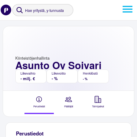
Kiinteistöjenhallinta
Asunto Oy Soivari
Liikevaihto
Liikevoitto
Henkilöstö
- milj. €
- %
- %
Perustiedot
Päättäjät
Toimipaikat
Perustiedot