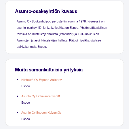
Asunto-osakeyhtiön kuvaus
Asunto Oy Soukanhuippu perustettiin vuonna 1978. Kyseessä on
asunto-osakeyhtiö, jonka kotipaikka on Espoo. Yhtiön pääasiallinen
toimiala on Kiinteistöjenhallinta (Profinder) ja TOL-luokitus on
Asuntojen ja asuinkiinteistöjen hallinta. Päätoimipaikka sijaitsee
paikkakunnalla Espoo.
Muita samankaltaisia yrityksiä
Kiinteistö Oy Espoon Aallonrivi
Espoo
Asunto Oy Lintuvaarantie 28
Espoo
Asunto Oy Espoon Koivumäki
Espoo