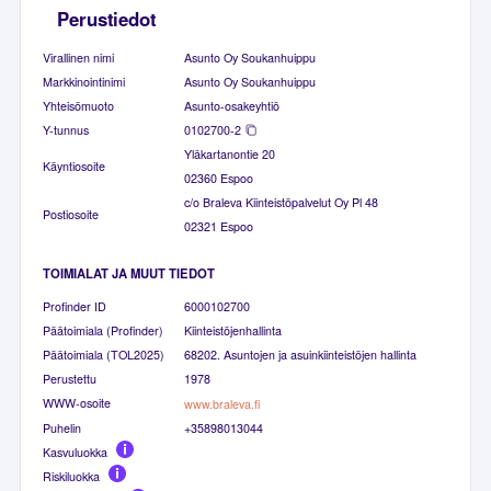
Perustiedot
Virallinen nimi
Asunto Oy Soukanhuippu
Markkinointinimi
Asunto Oy Soukanhuippu
Yhteisömuoto
Asunto-osakeyhtiö
Y-tunnus
0102700-2
Yläkartanontie 20
Käyntiosoite
02360 Espoo
c/o Braleva Kiinteistöpalvelut Oy Pl 48
Postiosoite
02321 Espoo
TOIMIALAT JA MUUT TIEDOT
Profinder ID
6000102700
Päätoimiala (Profinder)
Kiinteistöjenhallinta
Päätoimiala (TOL2025)
68202. Asuntojen ja asuinkiinteistöjen hallinta
Perustettu
1978
WWW-osoite
www.braleva.fi
Puhelin
+35898013044
Kasvuluokka
Riskiluokka