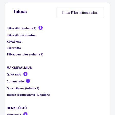
Talous
Lataa Pikaluottosuositus
Liikevaihto (tuhatta €)
Liikevaihdon muutos
Käyttökate
Liikevoitto
Tilikauden tulos (tuhatta €)
MAKSUVALMIUS
Quick ratio
Current ratio
Oma pääoma (tuhatta €)
Taseen loppusumma (tuhatta €)
HENKILÖSTÖ
Henkilöstö