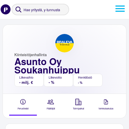
Kiinteistöjenhallinta
Asunto Oy
Soukanhuippu
Liikevaihto
Liikevoitto
Henkilöstö
- milj. €
- %
- %
Perustiedot
Päättäjät
Toimipaikat
Verkkolaskutus