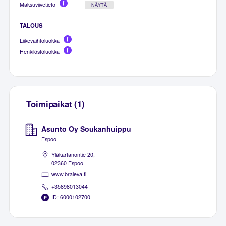
Maksuviivetieto
NÄYTÄ
TALOUS
Liikevaihtoluokka
Henkilöstöluokka
Toimipaikat (1)
Asunto Oy Soukanhuippu
Espoo
Yläkartanontie 20,
02360 Espoo
www.braleva.fi
+35898013044
ID: 6000102700