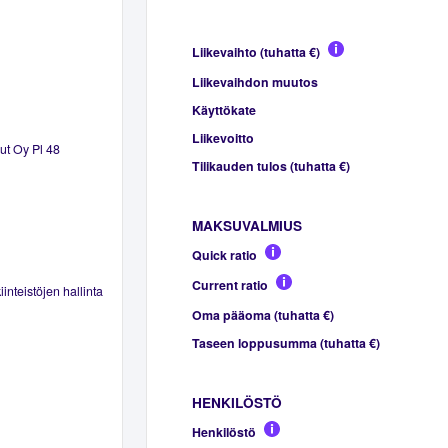
Liikevaihto (tuhatta €)
Liikevaihdon muutos
Käyttökate
Liikevoitto
lut Oy Pl 48
Tilikauden tulos (tuhatta €)
MAKSUVALMIUS
Quick ratio
Current ratio
inteistöjen hallinta
Oma pääoma (tuhatta €)
Taseen loppusumma (tuhatta €)
HENKILÖSTÖ
Henkilöstö