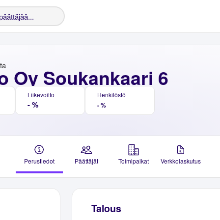
nta
o Oy Soukankaari 6
Liikevoitto
Henkilöstö
- %
- %
Perustiedot
Päättäjät
Toimipaikat
Verkkolaskutus
Talous