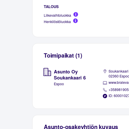
TALOUS
Liikevaihtoluokka
Henkilöstöluokka
Toimipaikat (1)
Asunto Oy
Soukankaari 
02360 Espo
Soukankaari 6
www.braleva.
Espoo
+358981905
ID: 6000102
Asunto-osakeyhtiön kuvaus