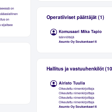
yseessä on
pääasiallinen
Operatiiviset päättäjät (1)
kitus on
 sijaitsee
Komusaari Mika Tapio
Isännöitsijä
Asunto Oy Soukankaari 6
Hallitus ja vastuuhenkilöt (10
Airisto Tuulia
Oikeutettu nimenkirjoittaja
Oikeutettu nimenkirjoittaja
Oikeutettu nimenkirjoittaja
Oikeutettu nimenkirjoittaja
Asunto Oy Soukankaari 6