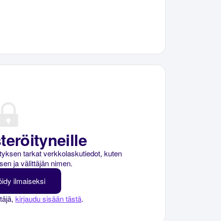
teröityneille
rityksen tarkat verkkolaskutiedot, kuten
sen ja välittäjän nimen.
öidy ilmaiseksi
ttäjä,
kirjaudu sisään tästä
.