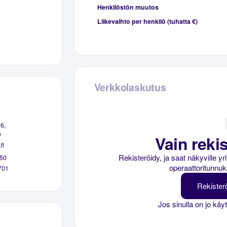
Henkilöstön muutos
Liikevaihto per henkilö (tuhatta €)
Verkkolaskutus
6,
o
Vain rekis
fi
Rekisteröidy, ja saat näkyville y
50
operaattoritunnuk
701
Rekister
Jos sinulla on jo käy