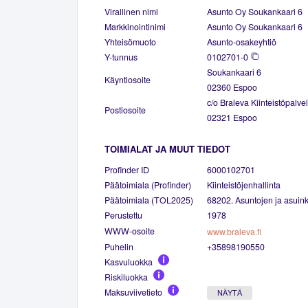
Virallinen nimi
Asunto Oy Soukankaari 6
Markkinointinimi
Asunto Oy Soukankaari 6
Yhteisömuoto
Asunto-osakeyhtiö
Y-tunnus
0102701-0
Soukankaari 6
Käyntiosoite
02360 Espoo
c/o Braleva Kiinteistöpalve
Postiosoite
02321 Espoo
TOIMIALAT JA MUUT TIEDOT
Profinder ID
6000102701
Päätoimiala (Profinder)
Kiinteistöjenhallinta
Päätoimiala (TOL2025)
68202. Asuntojen ja asuinki
Perustettu
1978
WWW-osoite
www.braleva.fi
Puhelin
+35898190550
Kasvuluokka
Riskiluokka
Maksuviivetieto
NÄYTÄ