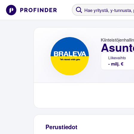
Kiinteistöjenhalli
Asunt
Liikevaihto
- milj. €
Perustiedot