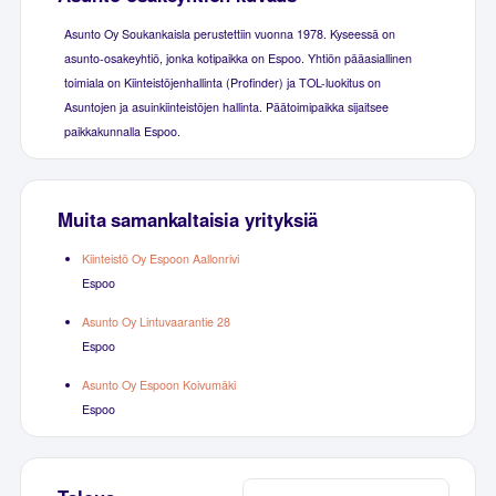
Asunto Oy Soukankaisla perustettiin vuonna 1978. Kyseessä on
asunto-osakeyhtiö, jonka kotipaikka on Espoo. Yhtiön pääasiallinen
toimiala on Kiinteistöjenhallinta (Profinder) ja TOL-luokitus on
Asuntojen ja asuinkiinteistöjen hallinta. Päätoimipaikka sijaitsee
paikkakunnalla Espoo.
Muita samankaltaisia yrityksiä
Kiinteistö Oy Espoon Aallonrivi
Espoo
Asunto Oy Lintuvaarantie 28
Espoo
Asunto Oy Espoon Koivumäki
Espoo