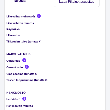
Talous
Lataa Pikaluottosuositus
Liikevaihto (tuhatta €)
Liikevaihdon muutos
Käyttökate
Liikevoitto
Tilikauden tulos (tuhatta €)
MAKSUVALMIUS
Quick ratio
Current ratio
Oma pääoma (tuhatta €)
Taseen loppusumma (tuhatta €)
HENKILÖSTÖ
Henkilöstö
Henkilöstön muutos