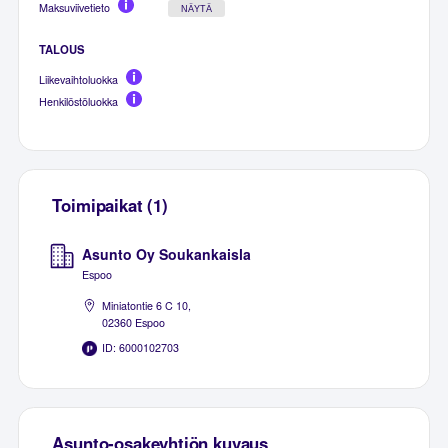
Maksuviivetieto
NÄYTÄ
TALOUS
Liikevaihtoluokka
Henkilöstöluokka
Toimipaikat (1)
Asunto Oy Soukankaisla
Espoo
Miniatontie 6 C 10,
02360 Espoo
ID: 6000102703
Asunto-osakeyhtiön kuvaus