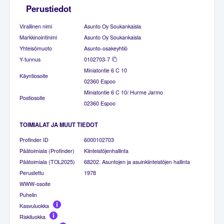
Perustiedot
Virallinen nimi
Asunto Oy Soukankaisla
Markkinointinimi
Asunto Oy Soukankaisla
Yhteisömuoto
Asunto-osakeyhtiö
Y-tunnus
0102703-7
Miniatontie 6 C 10
Käyntiosoite
02360 Espoo
Miniatontie 6 C 10/ Hurme Jarmo
Postiosoite
02360 Espoo
TOIMIALAT JA MUUT TIEDOT
Profinder ID
6000102703
Päätoimiala (Profinder)
Kiinteistöjenhallinta
Päätoimiala (TOL2025)
68202. Asuntojen ja asuinkiinteistöjen hallinta
Perustettu
1978
WWW-osoite
Puhelin
Kasvuluokka
Riskiluokka