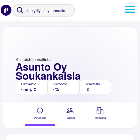
Kiinteistöjenhallinta
Asunto Oy
Soukankaisla
Liikevaihto
Liikevoitto
Henkilöstö
- milj. €
- %
- %
Perustiedot
Päättäjät
Toimipaikat