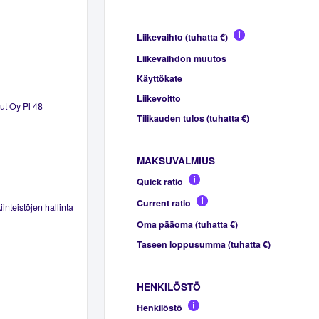
Liikevaihto (tuhatta €)
Liikevaihdon muutos
Käyttökate
Liikevoitto
lut Oy Pl 48
Tilikauden tulos (tuhatta €)
MAKSUVALMIUS
Quick ratio
Current ratio
inteistöjen hallinta
Oma pääoma (tuhatta €)
Taseen loppusumma (tuhatta €)
HENKILÖSTÖ
Henkilöstö