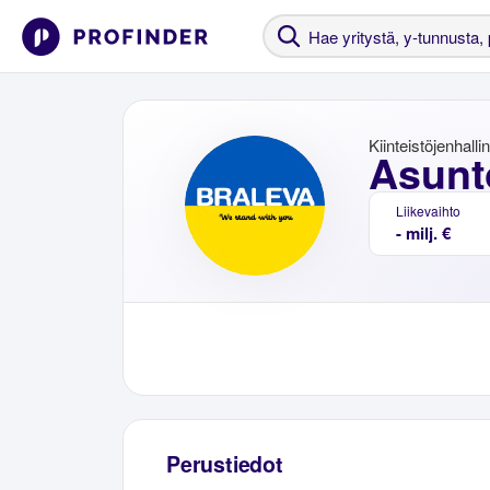
Kiinteistöjenhalli
Asunt
Liikevaihto
- milj. €
Perustiedot