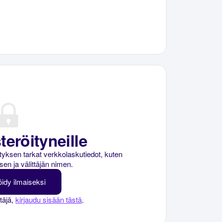
teröityneille
rityksen tarkat verkkolaskutiedot, kuten
sen ja välittäjän nimen.
öidy ilmaiseksi
ttäjä,
kirjaudu sisään tästä
.