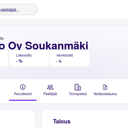
nta
o Oy Soukanmäki
Liikevoitto
Henkilöstö
- %
- %
Perustiedot
Päättäjät
Toimipaikat
Verkkolaskutus
Talous