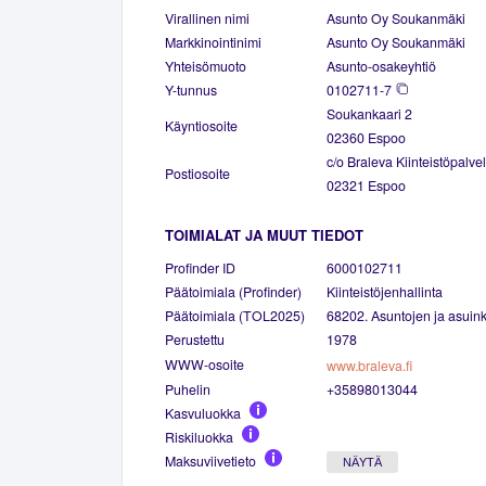
Virallinen nimi
Asunto Oy Soukanmäki
Markkinointinimi
Asunto Oy Soukanmäki
Yhteisömuoto
Asunto-osakeyhtiö
Y-tunnus
0102711-7
Soukankaari 2
Käyntiosoite
02360 Espoo
c/o Braleva Kiinteistöpalve
Postiosoite
02321 Espoo
TOIMIALAT JA MUUT TIEDOT
Profinder ID
6000102711
Päätoimiala (Profinder)
Kiinteistöjenhallinta
Päätoimiala (TOL2025)
68202. Asuntojen ja asuinki
Perustettu
1978
WWW-osoite
www.braleva.fi
Puhelin
+35898013044
Kasvuluokka
Riskiluokka
Maksuviivetieto
NÄYTÄ