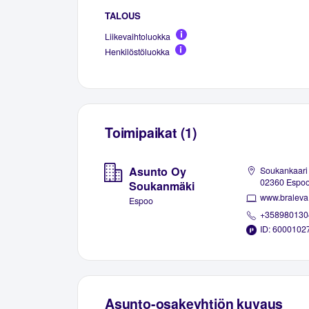
TALOUS
Liikevaihtoluokka
Henkilöstöluokka
Toimipaikat (1)
Asunto Oy
Soukankaari 
02360 Espo
Soukanmäki
www.braleva.
Espoo
+358980130
ID: 6000102
Asunto-osakeyhtiön kuvaus