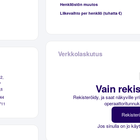
Henkilöstön muutos
Liikevaihto per henkilö (tuhatta €)
Verkkolaskutus
2,
o
Vain rekis
fi
Rekisteröidy, ja saat näkyville y
44
operaattoritunnuk
711
Rekister
Jos sinulla on jo käy