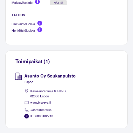
Maksuviivetieto
NÄYTÄ
TALOUS
Liikevaihtoluokka
Henkilöstöluokka
Toimipaikat (1)
Asunto Oy Soukanpuisto
Espoo
Kaskivuorenkuja 6 Talo B,
02360 Espoo
www.braleva.fi
+35898013044
ID: 6000102713