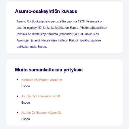
Asunto-osakeyhtiön kuvaus
Asunto Oy Soukanpuisto perustettiin vuonna 1978. Kyseessä on
asunto-osakeyhtiö, jonka kotipaikka on Espoo. Yhtiön pääasiallinen
toimiala on Kiinteistöjenhallinta (Profinder) ja TOL-luokitus on
Asuntojen ja asuinkiinteistöjen hallinta. Päätoimipaikka sijaitsee
paikkakunnalla Espoo.
Muita samankaltaisia yrityksiä
Kiinteistö Oy Espoon Aallonrivi
Espoo
Asunto Oy Lintuvaarantie 28
Espoo
Asunto Oy Espoon Koivumäki
Espoo