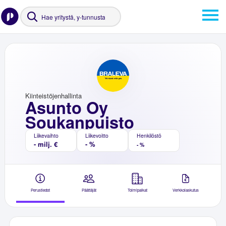
Kiinteistöjenhallinta
Asunto Oy
Soukanpuisto
Liikevaihto
Liikevoitto
Henkilöstö
- milj. €
- %
- %
Perustiedot
Päättäjät
Toimipaikat
Verkkolaskutus