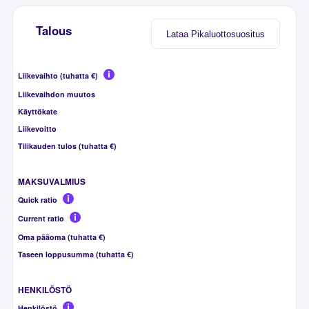
Talous
Lataa Pikaluottosuositus
Liikevaihto (tuhatta €)
Liikevaihdon muutos
Käyttökate
Liikevoitto
Tilikauden tulos (tuhatta €)
MAKSUVALMIUS
Quick ratio
Current ratio
Oma pääoma (tuhatta €)
Taseen loppusumma (tuhatta €)
HENKILÖSTÖ
Henkilöstö