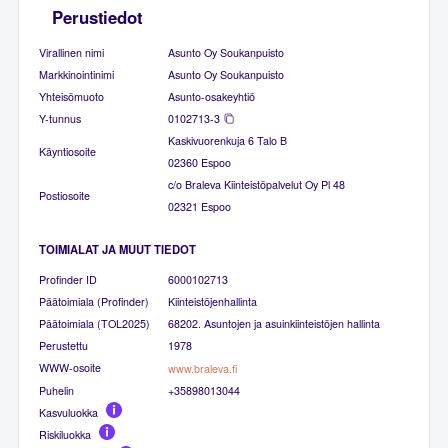
Perustiedot
Virallinen nimi
Asunto Oy Soukanpuisto
Markkinointinimi
Asunto Oy Soukanpuisto
Yhteisömuoto
Asunto-osakeyhtiö
Y-tunnus
0102713-3
Kaskivuorenkuja 6 Talo B
Käyntiosoite
02360 Espoo
c/o Braleva Kiinteistöpalvelut Oy Pl 48
Postiosoite
02321 Espoo
TOIMIALAT JA MUUT TIEDOT
Profinder ID
6000102713
Päätoimiala (Profinder)
Kiinteistöjenhallinta
Päätoimiala (TOL2025)
68202. Asuntojen ja asuinkiinteistöjen hallinta
Perustettu
1978
WWW-osoite
www.braleva.fi
Puhelin
+35898013044
Kasvuluokka
Riskiluokka