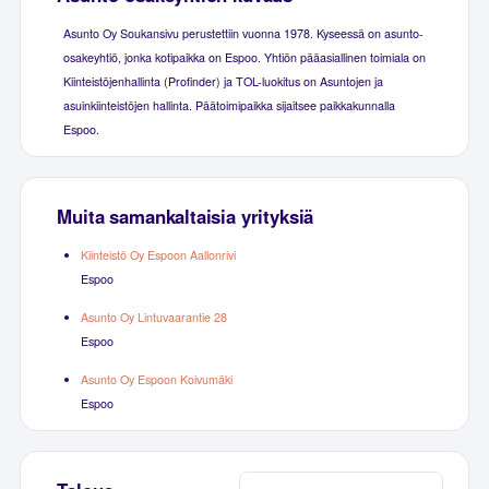
Asunto Oy Soukansivu perustettiin vuonna 1978. Kyseessä on asunto-
osakeyhtiö, jonka kotipaikka on Espoo. Yhtiön pääasiallinen toimiala on
Kiinteistöjenhallinta (Profinder) ja TOL-luokitus on Asuntojen ja
asuinkiinteistöjen hallinta. Päätoimipaikka sijaitsee paikkakunnalla
Espoo.
Muita samankaltaisia yrityksiä
Kiinteistö Oy Espoon Aallonrivi
Espoo
Asunto Oy Lintuvaarantie 28
Espoo
Asunto Oy Espoon Koivumäki
Espoo