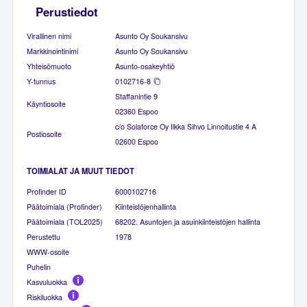
Perustiedot
Virallinen nimi
Asunto Oy Soukansivu
Markkinointinimi
Asunto Oy Soukansivu
Yhteisömuoto
Asunto-osakeyhtiö
Y-tunnus
0102716-8
Staffanintie 9
Käyntiosoite
02360 Espoo
c/o Solaforce Oy Ilkka Sihvo Linnoitustie 4 A
Postiosoite
02600 Espoo
TOIMIALAT JA MUUT TIEDOT
Profinder ID
6000102716
Päätoimiala (Profinder)
Kiinteistöjenhallinta
Päätoimiala (TOL2025)
68202. Asuntojen ja asuinkiinteistöjen hallinta
Perustettu
1978
WWW-osoite
Puhelin
Kasvuluokka
Riskiluokka