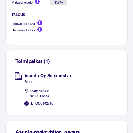
Maksuviivetieto
NÄYTÄ
TALOUS
Liikevaihtoluokka
Henkilöstöluokka
Toimipaikat (1)
Asunto Oy Soukansivu
Espoo
Staffanintie 9,
02360 Espoo
ID: 6000102716
Asunto-osakeyhtiön kuvaus