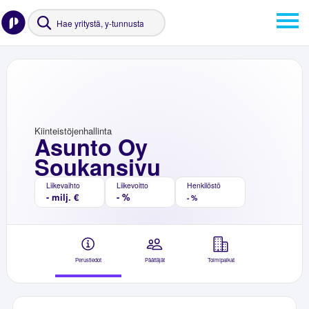
Kiinteistöjenhallinta
Asunto Oy
Soukansivu
Liikevaihto
Liikevoitto
Henkilöstö
- milj. €
- %
- %
Perustiedot
Päättäjät
Toimipaikat