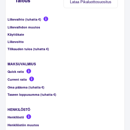
Talous
Lataa Pikaluottosuositus
Liikevaihto (tuhatta €)
Liikevaihdon muutos
Käyttökate
Liikevoitto
Tilikauden tulos (tuhatta €)
MAKSUVALMIUS
Quick ratio
Current ratio
Oma pääoma (tuhatta €)
Taseen loppusumma (tuhatta €)
HENKILÖSTÖ
Henkilöstö
Henkilöstön muutos