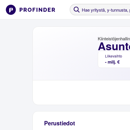
Kiinteistöjenhalli
Asunt
Liikevaihto
- milj. €
Perustiedot