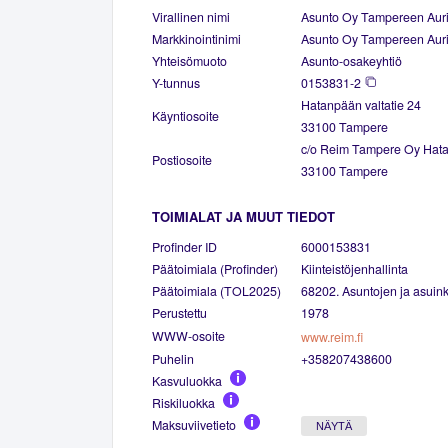
Virallinen nimi
Asunto Oy Tampereen Aur
Markkinointinimi
Asunto Oy Tampereen Aur
Yhteisömuoto
Asunto-osakeyhtiö
Y-tunnus
0153831-2
Hatanpään valtatie 24
Käyntiosoite
33100 Tampere
c/o Reim Tampere Oy Hata
Postiosoite
33100 Tampere
TOIMIALAT JA MUUT TIEDOT
Profinder ID
6000153831
Päätoimiala (Profinder)
Kiinteistöjenhallinta
Päätoimiala (TOL2025)
68202. Asuntojen ja asuinki
Perustettu
1978
WWW-osoite
www.reim.fi
Puhelin
+358207438600
Kasvuluokka
Riskiluokka
Maksuviivetieto
NÄYTÄ