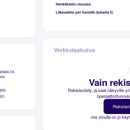
Henkilöstön muutos
Liikevaihto per henkilö (tuhatta €)
Verkkolaskutus
ltatie 24,
ere
Vain rekis
Rekisteröidy, ja saat näkyville y
600
operaattoritunnuk
831
Rekister
Jos sinulla on jo käy