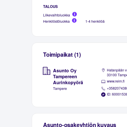
TALOUS
Liikevaihtoluokka
Henkilöstöluokka
1-4 henkilöä
Toimipaikat (1)
Asunto Oy
Hatanpään va
33100 Tamp
Tampereen
www.reim.fi
Aurinkopyörä
+358207438
Tampere
ID: 6000153
Asunto-osakeyhtiön kuvaus