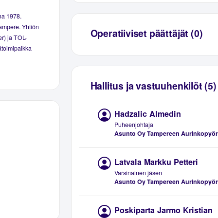
na 1978.
Tampere. Yhtiön
Operatiiviset päättäjät (0)
er) ja TOL-
äätoimipaikka
Hallitus ja vastuuhenkilöt (5)
Hadzalic Almedin
Puheenjohtaja
Asunto Oy Tampereen Aurinkopyö
Latvala Markku Petteri
Varsinainen jäsen
Asunto Oy Tampereen Aurinkopyö
Poskiparta Jarmo Kristian