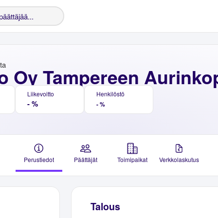
nta
o Oy Tampereen Aurinko
Liikevoitto
Henkilöstö
- %
- %
Perustiedot
Päättäjät
Toimipaikat
Verkkolaskutus
Talous