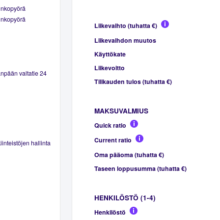
inkopyörä
inkopyörä
Liikevaihto (tuhatta €)
Liikevaihdon muutos
Käyttökate
Liikevoitto
npään valtatie 24
Tilikauden tulos (tuhatta €)
MAKSUVALMIUS
Quick ratio
Current ratio
inteistöjen hallinta
Oma pääoma (tuhatta €)
Taseen loppusumma (tuhatta €)
HENKILÖSTÖ (1-4)
Henkilöstö