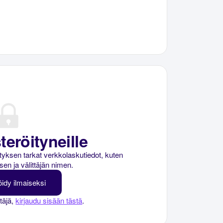
teröityneille
rityksen tarkat verkkolaskutiedot, kuten
sen ja välittäjän nimen.
öidy ilmaiseksi
ttäjä,
kirjaudu sisään tästä
.