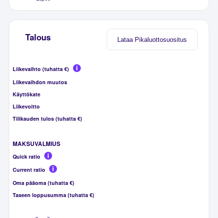
Talous
Lataa Pikaluottosuositus
Liikevaihto (tuhatta €)
Liikevaihdon muutos
Käyttökate
Liikevoitto
Tilikauden tulos (tuhatta €)
MAKSUVALMIUS
Quick ratio
Current ratio
Oma pääoma (tuhatta €)
Taseen loppusumma (tuhatta €)