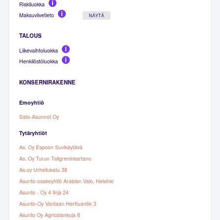
Riskiluokka
Maksuviivetieto
NÄYTÄ
TALOUS
Liikevaihtoluokka
Henkilöstöluokka
KONSERNIRAKENNE
Emoyhtiö
Sato-Asunnot Oy
Tytäryhtiöt
As. Oy Espoon Suvikäytävä
As. Oy Turun Tallgreninkartano
As.oy Urheilukatu 38
Asunto-osakeyhtiö Arabian Valo, Helsinki
Asunto - Oy 4 linja 24
Asunto-Oy Vantaan Herttuantie 3
Asunto Oy Agricolankuja 8