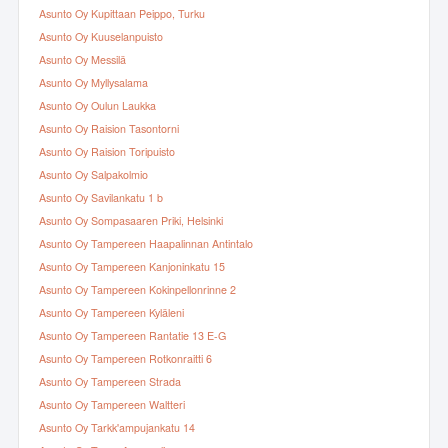
Asunto Oy Kupittaan Peippo, Turku
Asunto Oy Kuuselanpuisto
Asunto Oy Messilä
Asunto Oy Myllysalama
Asunto Oy Oulun Laukka
Asunto Oy Raision Tasontorni
Asunto Oy Raision Toripuisto
Asunto Oy Salpakolmio
Asunto Oy Savilankatu 1 b
Asunto Oy Sompasaaren Priki, Helsinki
Asunto Oy Tampereen Haapalinnan Antintalo
Asunto Oy Tampereen Kanjoninkatu 15
Asunto Oy Tampereen Kokinpellonrinne 2
Asunto Oy Tampereen Kyläleni
Asunto Oy Tampereen Rantatie 13 E-G
Asunto Oy Tampereen Rotkonraitti 6
Asunto Oy Tampereen Strada
Asunto Oy Tampereen Waltteri
Asunto Oy Tarkk'ampujankatu 14