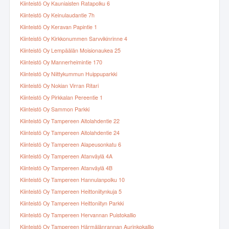
Kiinteistö Oy Kauniaisten Ratapolku 6
Kiinteistö Oy Keinulaudantie 7h
Kiinteistö Oy Keravan Papintie 1
Kiinteistö Oy Kirkkonummen Sarvvikinrinne 4
Kiinteistö Oy Lempäälän Moisionaukea 25
Kiinteistö Oy Mannerheimintie 170
Kiinteistö Oy Niittykummun Huippuparkki
Kiinteistö Oy Nokian Virran Ritari
Kiinteistö Oy Pirkkalan Pereentie 1
Kiinteistö Oy Sammon Parkki
Kiinteistö Oy Tampereen Aitolahdentie 22
Kiinteistö Oy Tampereen Aitolahdentie 24
Kiinteistö Oy Tampereen Alapeusonkatu 6
Kiinteistö Oy Tampereen Atanväylä 4A
Kiinteistö Oy Tampereen Atanväylä 4B
Kiinteistö Oy Tampereen Hannulanpolku 10
Kiinteistö Oy Tampereen Heittoniitynkuja 5
Kiinteistö Oy Tampereen Heittoniityn Parkki
Kiinteistö Oy Tampereen Hervannan Puistokallio
Kiinteistö Oy Tampereen Härmälänrannan Aurinkokallio