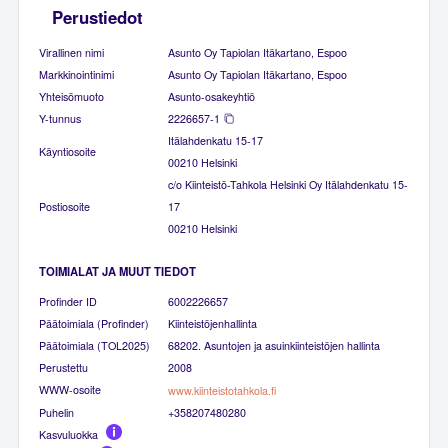
Perustiedot
Virallinen nimi
Asunto Oy Tapiolan Itäkartano, Espoo
Markkinointinimi
Asunto Oy Tapiolan Itäkartano, Espoo
Yhteisömuoto
Asunto-osakeyhtiö
Y-tunnus
2226657-1
Itälahdenkatu 15-17
Käyntiosoite
00210 Helsinki
c/o Kiinteistö-Tahkola Helsinki Oy Itälahdenkatu 15-
Postiosoite
17
00210 Helsinki
TOIMIALAT JA MUUT TIEDOT
Profinder ID
6002226657
Päätoimiala (Profinder)
Kiinteistöjenhallinta
Päätoimiala (TOL2025)
68202. Asuntojen ja asuinkiinteistöjen hallinta
Perustettu
2008
WWW-osoite
www.kiinteistotahkola.fi
Puhelin
+358207480280
Kasvuluokka