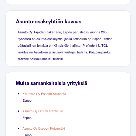
Asunto-osakeyhtiön kuvaus
Asunto Oy Tapiolan Itäkartano, Espoo perustettiin vuonna 2008.
Kyseessä on asunto-osakeyhtiö, jonka kotipaikka on Espoo. Yhtiön
pääasiallinen toimiala on Kiinteistöjenhallinta (Profinder) ja TOL-
luokitus on Asuntojen ja asuinkiinteistöjen hallinta. Päätoimipaikka
sijaitsee paikkakunnalla Helsinki.
Muita samankaltaisia yrityksiä
Kiinteistö Oy Espoon Aallonrivi
Espoo
Asunto Oy Lintuvaarantie 28
Espoo
Asunto Oy Espoon Koivumäki
Espoo