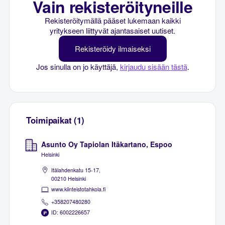
Vain rekisteröityneille
Rekisteröitymällä pääset lukemaan kaikki
yritykseen liittyvät ajantasaiset uutiset.
Rekisteröidy ilmaiseksi
Jos sinulla on jo käyttäjä,
kirjaudu sisään tästä
.
Toimipaikat (1)
Asunto Oy Tapiolan Itäkartano, Espoo
Helsinki
Itälahdenkatu 15-17,
00210 Helsinki
www.kiinteistotahkola.fi
+358207480280
ID: 6002226657