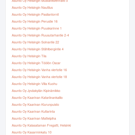
Asunto Oy Helsingin Mustankivenraitti 5
Asunto Oy Helsingin Nautilus
Asunto Oy Helsingin Pasilantornit
Asunto Oy Helsingin Perustie 16
Asunto Oy Helsingin Puuskarinne 1
Asunto Oy Helsingin Ruusutarhantie 2-4
Asunto Oy Helsingin Solnantie 22
Asunto Oy Helsingin Ståhlbergintie 4
Asunto Oy Helsingin Tila
Asunto Oy Helsingin Töölön Oscar
Asunto Oy Helsingin Vanha viertotie 16
Asunto Oy Helsingin Vanha viertotie 18
Asunto Oy Helsingin Villa Kuohu
Asunto Oy Jyväskylän Kipinämikko
Asunto Oy Kaarinan Katariinankallio
Asunto Oy Kaarinan Kiurunpuisto
Asunto Oy Kaarinan Kultarinta
Asunto Oy Kaarinan Mattelpiha
Asunto Oy Kalasataman Fregatti, Helsinki
Asunto Oy Kasarminkatu 10