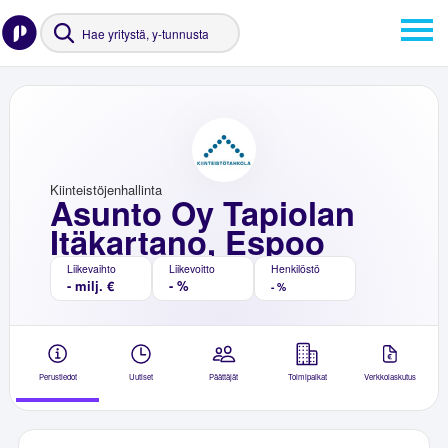
Kiinteistöjenhallinta
Asunto Oy Tapiolan
Itäkartano, Espoo
Liikevaihto
Liikevoitto
Henkilöstö
- milj. €
- %
- %
Perustiedot
Uutiset
Päättäjät
Toimipaikat
Verkkolaskutus