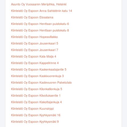
Asunto Oy Vuosaaren Meripihka, Helsinki
Kiinteistö Oy Espoon Anna Sahlsténin katu 14
Kiinteistö Oy Espoon Elosalama
Kiinteistö Oy Espoon Henttaan puistokatu 6
Kiinteistö Oy Espoon Henttaan puistokatu 8
Kiinteistö Oy Espoon Hopeavillakko
Kiinteistö Oy Espoon Jousenkaari 5
Kiinteistö Oy Espoon Jousenkaari 7
Kiinteistö Oy Espoon Kala-Maija 4
Kiinteistö Oy Espoon Kappelirinne 4
Kiinteistö Oy Espoon Kaskenkaatajantie 5
Kiinteistö Oy Espoon Kaskivuorenkuja 3
Kiinteistö Oy Espoon Kastevuoren Palvelutalo
Kiinteistö Oy Espoon Kilonkallionkuja 5
Kiinteistö Oy Espoon Kilvoituksentie 1
Kiinteistö Oy Espoon Kiskottajankuja 4
Kiinteistö Oy Espoon Kuunsirppi
Kiinteistö Oy Espoon Kyyhkysmäki 16
Kiinteistö Oy Espoon Kyyhkysmäki 9