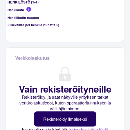
HENKILÖSTÖ (1-4)
Henkilöstö
Henkilöstön muutos
Liikevaihto per henkilö (tuhatta €)
Verkkolaskutus
Vain rekisteröityneille
Rekisteröidy, ja saat näkyville yrityksen tarkat
verkkolaskutiedot, kuten operaattoritunnuksen ja
välittäjän nimen.
Rekisteröidy ilmaiseksi
Jos sinulla on jo käyttäjä,
kirjaudu sisään tästä
.