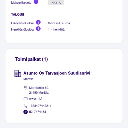
Maksuviivetieto
NÄYTÄ
TALOUS
Liikevaihtoluokka
0-0.2 milj. euroa
Henkilöstöluokka
1-4 henkilöä
Toimipaikat (1)
Asunto Oy Tarvasjoen Suurilanrivi
Marttila
Marttilantie 69,
21490 Marttila
www.rhi.fi
+358407445211
ID: 7474183