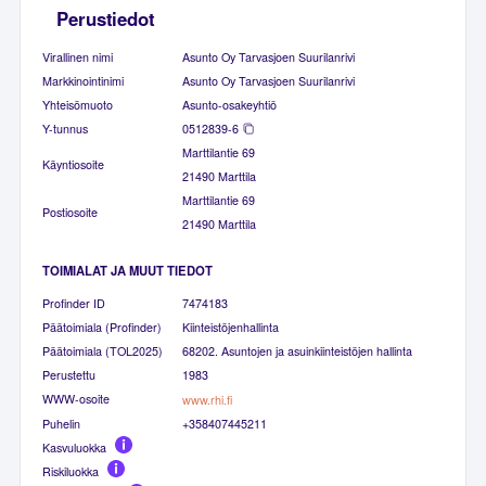
Perustiedot
Virallinen nimi
Asunto Oy Tarvasjoen Suurilanrivi
Markkinointinimi
Asunto Oy Tarvasjoen Suurilanrivi
Yhteisömuoto
Asunto-osakeyhtiö
Y-tunnus
0512839-6
Marttilantie 69
Käyntiosoite
21490 Marttila
Marttilantie 69
Postiosoite
21490 Marttila
TOIMIALAT JA MUUT TIEDOT
Profinder ID
7474183
Päätoimiala (Profinder)
Kiinteistöjenhallinta
Päätoimiala (TOL2025)
68202. Asuntojen ja asuinkiinteistöjen hallinta
Perustettu
1983
WWW-osoite
www.rhi.fi
Puhelin
+358407445211
Kasvuluokka
Riskiluokka