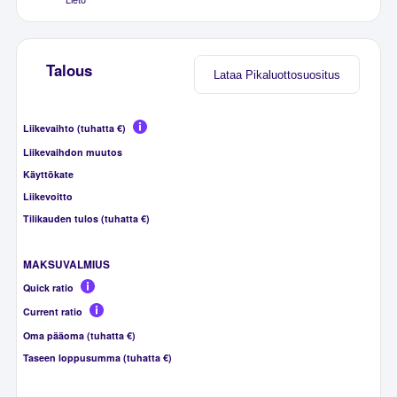
Talous
Lataa Pikaluottosuositus
Liikevaihto (tuhatta €)
Liikevaihdon muutos
Käyttökate
Liikevoitto
Tilikauden tulos (tuhatta €)
MAKSUVALMIUS
Quick ratio
Current ratio
Oma pääoma (tuhatta €)
Taseen loppusumma (tuhatta €)