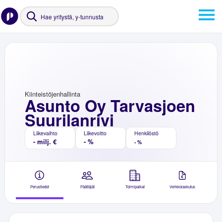
Kiinteistöjenhallinta
Asunto Oy Tarvasjoen
Suurilanrivi
Liikevaihto
Liikevoitto
Henkilöstö
- milj. €
- %
- %
Perustiedot
Päättäjät
Toimipaikat
Verkkolaskutus