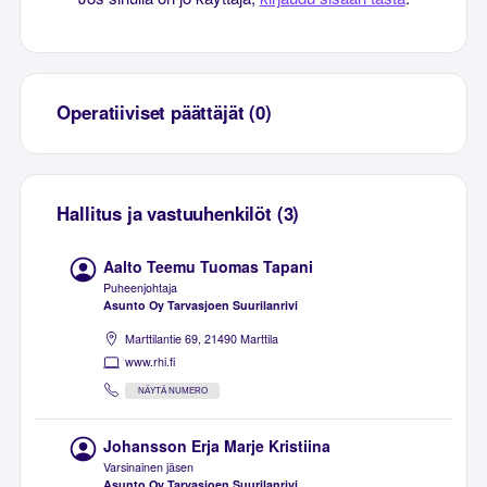
Operatiiviset päättäjät (0)
Hallitus ja vastuuhenkilöt (3)
Aalto Teemu Tuomas Tapani
Puheenjohtaja
Asunto Oy Tarvasjoen Suurilanrivi
Marttilantie 69, 21490 Marttila
www.rhi.fi
NÄYTÄ NUMERO
Johansson Erja Marje Kristiina
Varsinainen jäsen
Asunto Oy Tarvasjoen Suurilanrivi