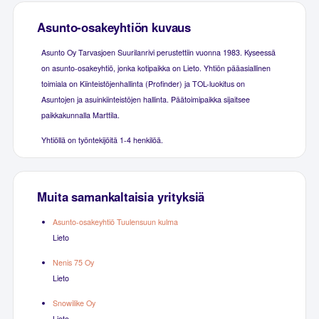
Asunto-osakeyhtiön kuvaus
Asunto Oy Tarvasjoen Suurilanrivi perustettiin vuonna 1983. Kyseessä
on asunto-osakeyhtiö, jonka kotipaikka on Lieto. Yhtiön pääasiallinen
toimiala on Kiinteistöjenhallinta (Profinder) ja TOL-luokitus on
Asuntojen ja asuinkiinteistöjen hallinta. Päätoimipaikka sijaitsee
paikkakunnalla Marttila.
Yhtiöllä on työntekijöitä 1-4 henkilöä.
Muita samankaltaisia yrityksiä
Asunto-osakeyhtiö Tuulensuun kulma
Lieto
Nenis 75 Oy
Lieto
Snowilike Oy
Lieto