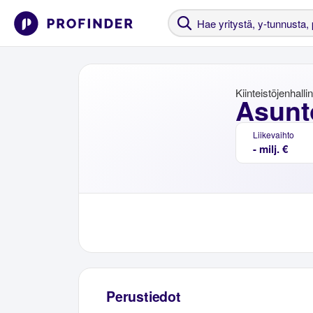
Kiinteistöjenhalli
Asunto
Liikevaihto
- milj. €
Perustiedot