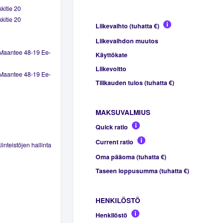
kitie 20
kitie 20
Liikevaihto (tuhatta €)
Liikevaihdon muutos
 Maantee 48-19 Ee-
Käyttökate
Liikevoitto
 Maantee 48-19 Ee-
Tilikauden tulos (tuhatta €)
MAKSUVALMIUS
Quick ratio
Current ratio
inteistöjen hallinta
Oma pääoma (tuhatta €)
Taseen loppusumma (tuhatta €)
HENKILÖSTÖ
Henkilöstö