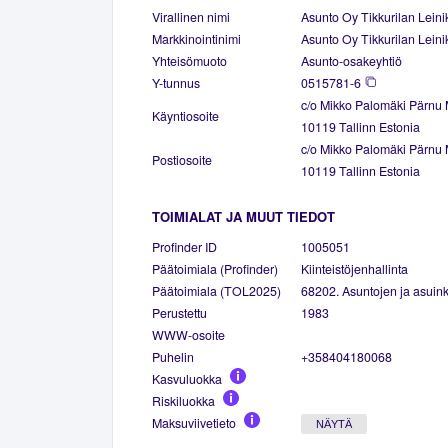
Virallinen nimi
Asunto Oy Tikkurilan Leinik
Markkinointinimi
Asunto Oy Tikkurilan Leinik
Yhteisömuoto
Asunto-osakeyhtiö
Y-tunnus
0515781-6
c/o Mikko Palomäki Pärnu
Käyntiosoite
10119 Tallinn Estonia
c/o Mikko Palomäki Pärnu
Postiosoite
10119 Tallinn Estonia
TOIMIALAT JA MUUT TIEDOT
Profinder ID
1005051
Päätoimiala (Profinder)
Kiinteistöjenhallinta
Päätoimiala (TOL2025)
68202. Asuntojen ja asuinki
Perustettu
1983
WWW-osoite
Puhelin
+358404180068
Kasvuluokka
Riskiluokka
Maksuviivetieto
NÄYTÄ