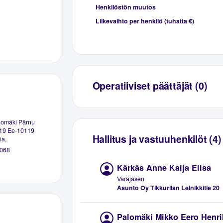
Henkilöstön muutos
Liikevaihto per henkilö (tuhatta €)
Operatiiviset päättäjät (0)
lomäki Pärnu
19 Ee-10119
Hallitus ja vastuuhenkilöt (4)
ia,
068
Kärkäs Anne Kaija Elisa
Varajäsen
Asunto Oy Tikkurilan Leinikkitie 20
Palomäki Mikko Eero Henri