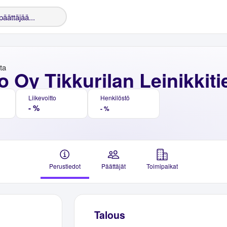
nta
 Oy Tikkurilan Leinikkiti
Liikevoitto
Henkilöstö
- %
- %
Perustiedot
Päättäjät
Toimipaikat
Talous