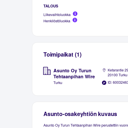
TALOUS
Liikevaihtoluokka
Henkilöstöluokka
Toimipaikat (1)
Asunto Oy Turun
Ketarantie 29
20100 Turku
Tehtaanpihan Wire
ID: 6003246
Turku
Asunto-osakeyhtiön kuvaus
Asunto Oy Turun Tehtaanpihan Wire perustettiin vuon