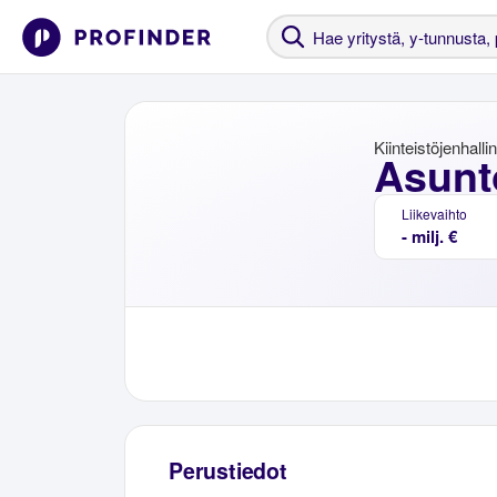
Kiinteistöjenhalli
Asunt
Liikevaihto
- milj. €
Perustiedot