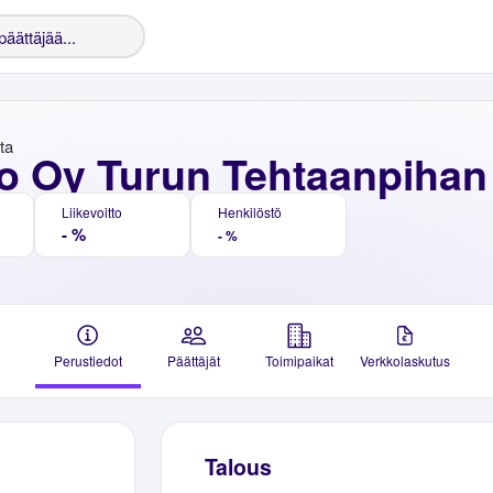
nta
o Oy Turun Tehtaanpihan
Liikevoitto
Henkilöstö
- %
- %
Perustiedot
Päättäjät
Toimipaikat
Verkkolaskutus
Talous