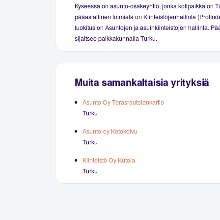
Kyseessä on asunto-osakeyhtiö, jonka kotipaikka on T
pääasiallinen toimiala on Kiinteistöjenhallinta (Profind
luokitus on Asuntojen ja asuinkiinteistöjen hallinta. P
sijaitsee paikkakunnalla Turku.
Muita samankaltaisia yrityksiä
Asunto Oy Teräsrautelankartio
Turku
Asunto-oy Kotokoivu
Turku
Kiinteistö Oy Kutola
Turku