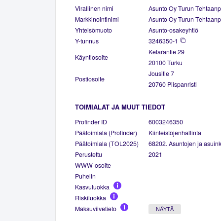
Virallinen nimi
Asunto Oy Turun Tehtaanp
Markkinointinimi
Asunto Oy Turun Tehtaanp
Yhteisömuoto
Asunto-osakeyhtiö
Y-tunnus
3246350-1
Ketarantie 29
Käyntiosoite
20100 Turku
Jousitie 7
Postiosoite
20760 Piispanristi
TOIMIALAT JA MUUT TIEDOT
Profinder ID
6003246350
Päätoimiala (Profinder)
Kiinteistöjenhallinta
Päätoimiala (TOL2025)
68202. Asuntojen ja asuinki
Perustettu
2021
WWW-osoite
Puhelin
Kasvuluokka
Riskiluokka
Maksuviivetieto
NÄYTÄ