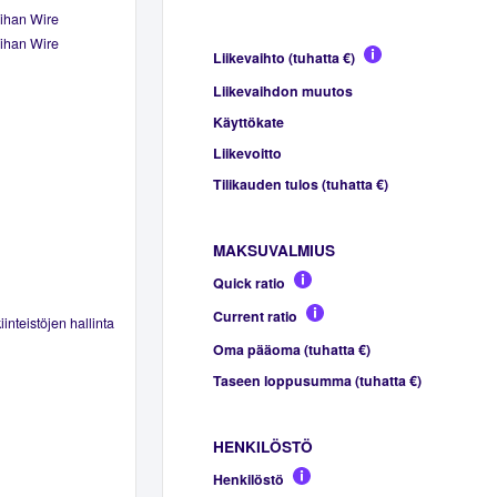
ihan Wire
ihan Wire
Liikevaihto (tuhatta €)
Liikevaihdon muutos
Käyttökate
Liikevoitto
Tilikauden tulos (tuhatta €)
MAKSUVALMIUS
Quick ratio
Current ratio
inteistöjen hallinta
Oma pääoma (tuhatta €)
Taseen loppusumma (tuhatta €)
HENKILÖSTÖ
Henkilöstö