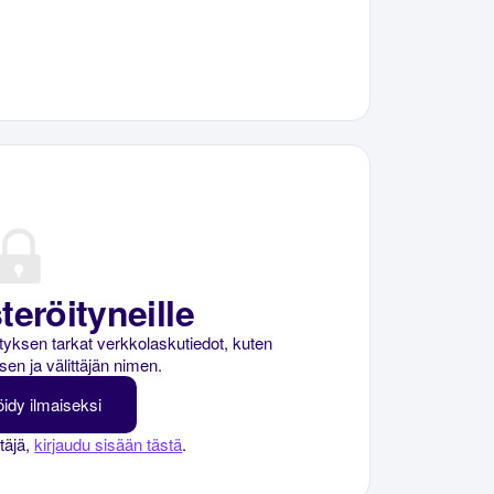
teröityneille
rityksen tarkat verkkolaskutiedot, kuten
sen ja välittäjän nimen.
öidy ilmaiseksi
ttäjä,
kirjaudu sisään tästä
.