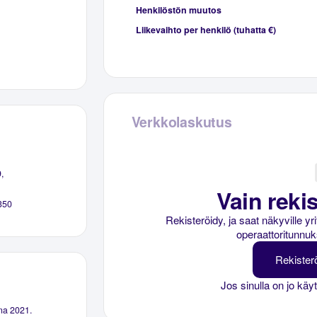
Henkilöstön muutos
Liikevaihto per henkilö (tuhatta €)
Verkkolaskutus
,
Vain rekis
350
Rekisteröidy, ja saat näkyville y
operaattoritunnuk
Rekister
Jos sinulla on jo käy
na 2021.