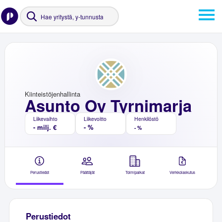
Kiinteistöjenhallinta
Asunto Oy Tyrnimarja
Liikevaihto
Liikevoitto
Henkilöstö
- milj. €
- %
- %
Perustiedot
Päättäjät
Toimipaikat
Verkkolaskutus
Perustiedot