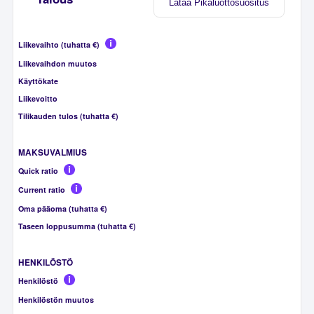
Lataa Pikaluottosuositus
Liikevaihto (tuhatta €)
Liikevaihdon muutos
Käyttökate
Liikevoitto
Tilikauden tulos (tuhatta €)
MAKSUVALMIUS
Quick ratio
Current ratio
Oma pääoma (tuhatta €)
Taseen loppusumma (tuhatta €)
HENKILÖSTÖ
Henkilöstö
Henkilöstön muutos