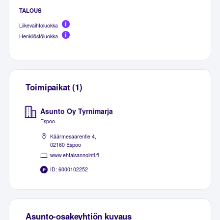
TALOUS
Liikevaihtoluokka
Henkilöstöluokka
Toimipaikat (1)
Asunto Oy Tyrnimarja
Espoo
Käärmesaarentie 4,
02160 Espoo
www.ehtaisannointi.fi
ID: 6000102252
Asunto-osakeyhtiön kuvaus