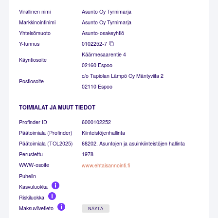
Virallinen nimi
Asunto Oy Tyrnimarja
Markkinointinimi
Asunto Oy Tyrnimarja
Yhteisömuoto
Asunto-osakeyhtiö
Y-tunnus
0102252-7
Käärmesaarentie 4
Käyntiosoite
02160 Espoo
c/o Tapiolan Lämpö Oy Mäntyviita 2
Postiosoite
02110 Espoo
TOIMIALAT JA MUUT TIEDOT
Profinder ID
6000102252
Päätoimiala (Profinder)
Kiinteistöjenhallinta
Päätoimiala (TOL2025)
68202. Asuntojen ja asuinkiinteistöjen hallinta
Perustettu
1978
WWW-osoite
www.ehtaisannointi.fi
Puhelin
Kasvuluokka
Riskiluokka
Maksuviivetieto
NÄYTÄ