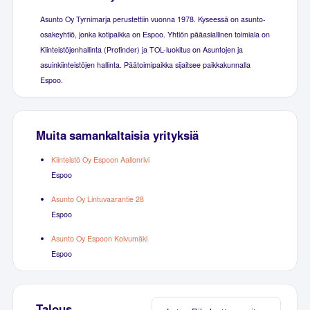
Asunto Oy Tyrnimarja perustettiin vuonna 1978. Kyseessä on asunto-
osakeyhtiö, jonka kotipaikka on Espoo. Yhtiön pääasiallinen toimiala on
Kiinteistöjenhallinta (Profinder) ja TOL-luokitus on Asuntojen ja
asuinkiinteistöjen hallinta. Päätoimipaikka sijaitsee paikkakunnalla
Espoo.
Muita samankaltaisia yrityksiä
Kiinteistö Oy Espoon Aallonrivi
Espoo
Asunto Oy Lintuvaarantie 28
Espoo
Asunto Oy Espoon Koivumäki
Espoo
Talous