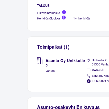
TALOUS
Liikevaihtoluokka
Henkilöstöluokka
1-4 henkilöä
Toimipaikat (1)
Asunto Oy Unikkotie
Unikkotie 2,
01300 Vanta
2
www.oi.fi
Vantaa
+358107556
ID: 6000217
Asunto-osakeyhtiön kuvaus