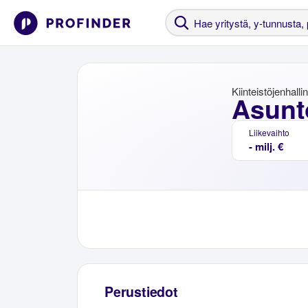
Kiinteistöjenhalli
Asunt
Liikevaihto
- milj. €
Perustiedot