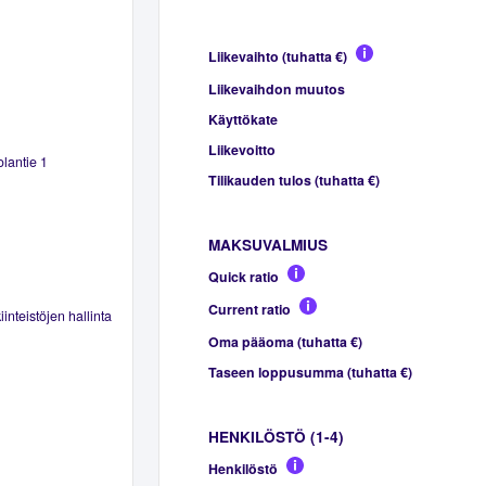
Liikevaihto (tuhatta €)
Liikevaihdon muutos
Käyttökate
Liikevoitto
olantie 1
Tilikauden tulos (tuhatta €)
MAKSUVALMIUS
Quick ratio
Current ratio
inteistöjen hallinta
Oma pääoma (tuhatta €)
Taseen loppusumma (tuhatta €)
HENKILÖSTÖ (1-4)
Henkilöstö