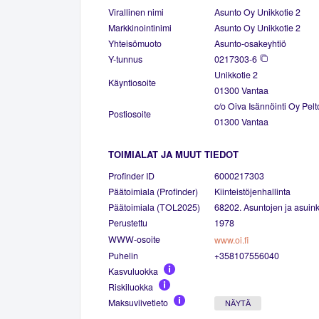
Virallinen nimi
Asunto Oy Unikkotie 2
Markkinointinimi
Asunto Oy Unikkotie 2
Yhteisömuoto
Asunto-osakeyhtiö
Y-tunnus
0217303-6
Unikkotie 2
Käyntiosoite
01300 Vantaa
c/o Oiva Isännöinti Oy Pelt
Postiosoite
01300 Vantaa
TOIMIALAT JA MUUT TIEDOT
Profinder ID
6000217303
Päätoimiala (Profinder)
Kiinteistöjenhallinta
Päätoimiala (TOL2025)
68202. Asuntojen ja asuinki
Perustettu
1978
WWW-osoite
www.oi.fi
Puhelin
+358107556040
Kasvuluokka
Riskiluokka
Maksuviivetieto
NÄYTÄ