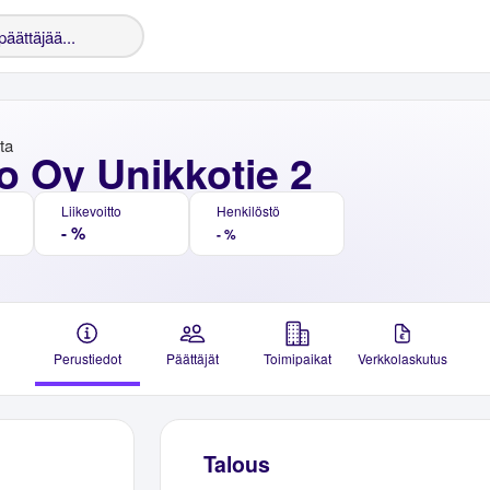
nta
o Oy Unikkotie 2
Liikevoitto
Henkilöstö
- %
- %
Perustiedot
Päättäjät
Toimipaikat
Verkkolaskutus
Talous