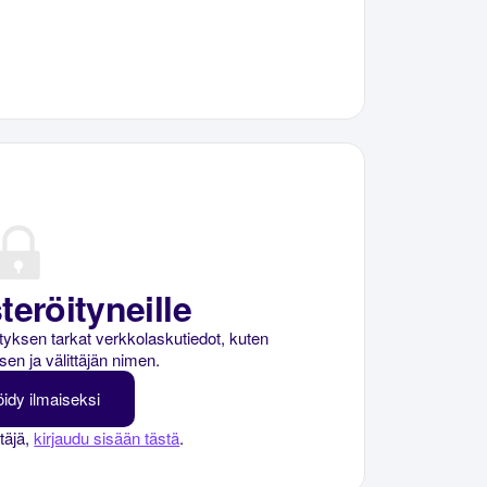
teröityneille
rityksen tarkat verkkolaskutiedot, kuten
sen ja välittäjän nimen.
öidy ilmaiseksi
ttäjä,
kirjaudu sisään tästä
.