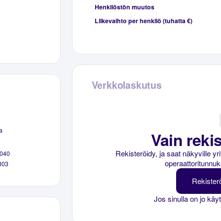
Henkilöstön muutos
Liikevaihto per henkilö (tuhatta €)
Verkkolaskutus
a
Vain rekis
Rekisteröidy, ja saat näkyville y
040
operaattoritunnuk
303
Rekister
Jos sinulla on jo käy