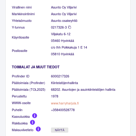
Virallinen nimi
Asunto Oy Viljarivi
Markkinointinimi
Asunto Oy Viljarivi
Yhteisömuoto
Asunto-osakeyhtiö
Y-tunnus
0217326-3
Viljakatu 6-12
Käyntiosoite
05460 Hyvinkää
c/o Ihh Polkkakuja 1 E 14
Postiosoite
05810 Hyvinkää
TOIMIALAT JA MUUT TIEDOT
Profinder ID
6000217326
Päätoimiala (Profinder)
Kiinteistöjenhallinta
Päätoimiala (TOL2025)
68202. Asuntojen ja asuinkiinteistöjen hallinta
Perustettu
1978
WWW-osoite
www.harryharjula.fi
Puhelin
+358400528778
Kasvuluokka
Riskiluokka
Maksuviivetieto
NÄYTÄ