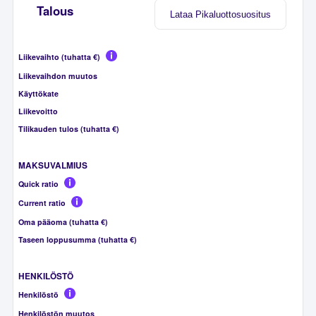
Talous
Lataa Pikaluottosuositus
Liikevaihto (tuhatta €)
Liikevaihdon muutos
Käyttökate
Liikevoitto
Tilikauden tulos (tuhatta €)
MAKSUVALMIUS
Quick ratio
Current ratio
Oma pääoma (tuhatta €)
Taseen loppusumma (tuhatta €)
HENKILÖSTÖ
Henkilöstö
Henkilöstön muutos