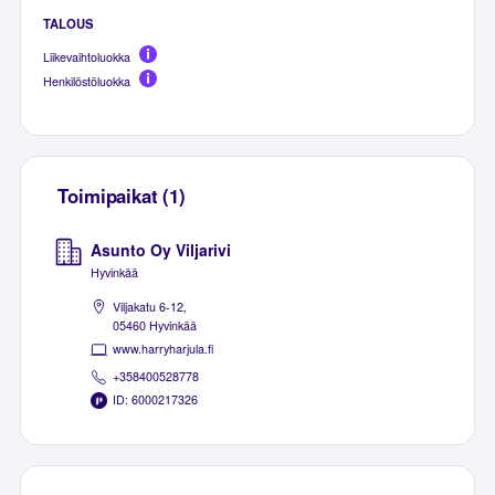
TALOUS
Liikevaihtoluokka
Henkilöstöluokka
Toimipaikat (1)
Asunto Oy Viljarivi
Hyvinkää
Viljakatu 6-12,
05460 Hyvinkää
www.harryharjula.fi
+358400528778
ID: 6000217326