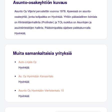
Asunto-osakeyhtiön kuvaus
Asunto Oy Viljarivi perustettiin vuonna 1978. Kyseessä on asunto-
osakeyhtiö, jonka kotipaikka on Hyvinkää. Yhtiön pääasiallinen toimiala
on Kiinteistöjenhallinta (Profinder) ja TOL-luokitus on Asuntojen ja
asuinkiinteistöjen hallinta. Päätoimipaikka sijaitsee paikkakunnalla
Hyvinkää.
Muita samankaltaisia yrityksiä
Auto-Linjala Oy
Hyvinkää
As. Oy Hyvinkään Kansantalo
Hyvinkää
Asunto Oy Hyvinkään Viertolankatu 10
Hyvinkää