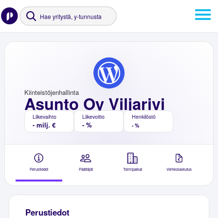
Kiinteistöjenhallinta
Asunto Oy Viljarivi
Liikevaihto
Liikevoitto
Henkilöstö
- milj. €
- %
- %
Perustiedot
Päättäjät
Toimipaikat
Verkkolaskutus
Perustiedot