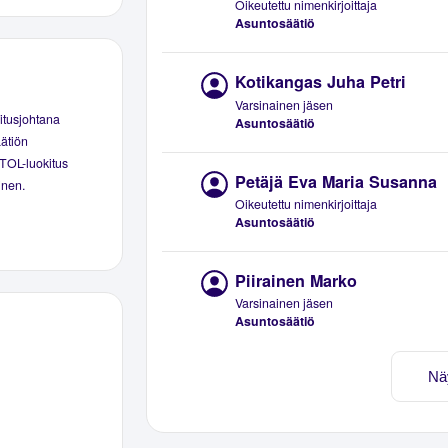
Oikeutettu nimenkirjoittaja
Asuntosäätiö
Kotikangas Juha Petri
Varsinainen jäsen
itusjohtana
Asuntosäätiö
äätiön
 TOL-luokitus
Petäjä Eva Maria Susanna
inen.
Oikeutettu nimenkirjoittaja
Asuntosäätiö
Piirainen Marko
Varsinainen jäsen
Asuntosäätiö
Nä