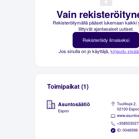
Vain rekisteröityne
Rekisteröitymällä pääset lukemaan kaikki 
liittyvät ajantasaiset uutiset.
Rekisteröidy ilmaiseksi
Jos sinulla on jo käyttäjä,
kirjaudu sisää
Toimipaikat (1)
Asuntosäätiö
Tuulikuja 2,
02100 Espo
Espoo
www.asuntosa
+358503027
ID: 0046599