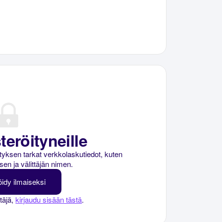
teröityneille
rityksen tarkat verkkolaskutiedot, kuten
sen ja välittäjän nimen.
öidy ilmaiseksi
ttäjä,
kirjaudu sisään tästä
.