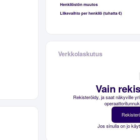
Henkilöstön muutos
Liikevaihto per henkilö (tuhatta €)
Verkkolaskutus
Vain rekis
Rekisteröidy, ja saat näkyville y
operaattoritunnuk
Rekister
Jos sinulla on jo käy