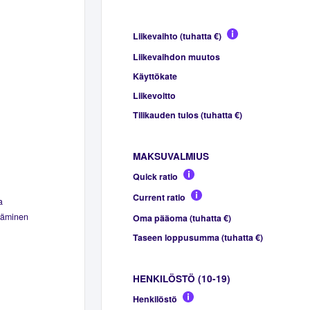
Liikevaihto (tuhatta €)
Liikevaihdon muutos
Käyttökate
Liikevoitto
Tilikauden tulos (tuhatta €)
MAKSUVALMIUS
Quick ratio
Current ratio
a
täminen
Oma pääoma (tuhatta €)
Taseen loppusumma (tuhatta €)
HENKILÖSTÖ (10-19)
Henkilöstö