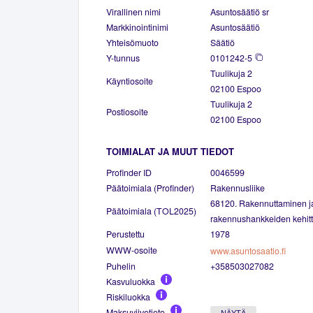
Virallinen nimi
Asuntosäätiö sr
Markkinointinimi
Asuntosäätiö
Yhteisömuoto
Säätiö
Y-tunnus
0101242-5
Tuulikuja 2
Käyntiosoite
02100 Espoo
Tuulikuja 2
Postiosoite
02100 Espoo
TOIMIALAT JA MUUT TIEDOT
Profinder ID
0046599
Päätoimiala (Profinder)
Rakennusliike
68120. Rakennuttaminen j
Päätoimiala (TOL2025)
rakennushankkeiden kehit
Perustettu
1978
WWW-osoite
www.asuntosaatio.fi
Puhelin
+358503027082
Kasvuluokka
Riskiluokka
Maksuviivetieto
NÄYTÄ