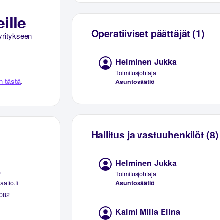
ille
Operatiiviset päättäjät (1)
yritykseen
Helminen Jukka
Toimitusjohtaja
n tästä
.
Asuntosäätiö
Hallitus ja vastuuhenkilöt (8)
Helminen Jukka
o
Toimitusjohtaja
Asuntosäätiö
atio.fi
082
Kalmi Milla Elina