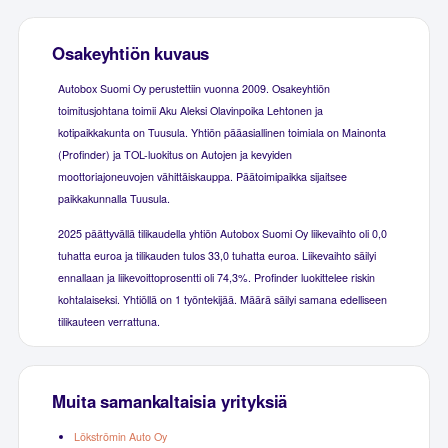
Osakeyhtiön kuvaus
Autobox Suomi Oy perustettiin vuonna 2009. Osakeyhtiön
toimitusjohtana toimii Aku Aleksi Olavinpoika Lehtonen ja
kotipaikkakunta on Tuusula. Yhtiön pääasiallinen toimiala on Mainonta
(Profinder) ja TOL-luokitus on Autojen ja kevyiden
moottoriajoneuvojen vähittäiskauppa. Päätoimipaikka sijaitsee
paikkakunnalla Tuusula.
2025 päättyvällä tilikaudella yhtiön Autobox Suomi Oy liikevaihto oli 0,0
tuhatta euroa ja tilikauden tulos 33,0 tuhatta euroa. Liikevaihto säilyi
ennallaan ja liikevoittoprosentti oli 74,3%. Profinder luokittelee riskin
kohtalaiseksi. Yhtiöllä on 1 työntekijää. Määrä säilyi samana edelliseen
tilikauteen verrattuna.
Muita samankaltaisia yrityksiä
Lökströmin Auto Oy