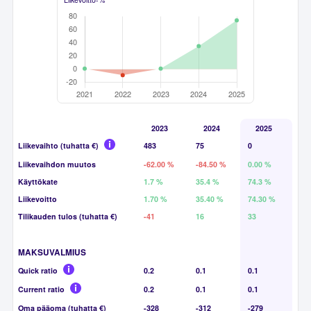
2023
2024
2025
Liikevaihto (tuhatta €)
483
75
0
Liikevaihdon muutos
-62.00 %
-84.50 %
0.00 %
Käyttökate
1.7 %
35.4 %
74.3 %
Liikevoitto
1.70 %
35.40 %
74.30 %
Tilikauden tulos (tuhatta €)
-41
16
33
MAKSUVALMIUS
Quick ratio
0.2
0.1
0.1
Current ratio
0.2
0.1
0.1
Oma pääoma (tuhatta €)
-328
-312
-279