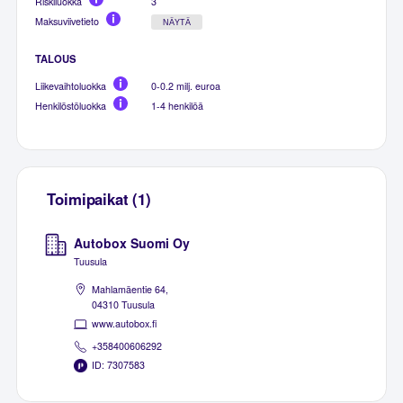
Riskiluokka
3
Maksuviivetieto
NÄYTÄ
TALOUS
Liikevaihtoluokka
0-0.2 milj. euroa
Henkilöstöluokka
1-4 henkilöä
Toimipaikat (1)
Autobox Suomi Oy
Tuusula
Mahlamäentie 64,
04310 Tuusula
www.autobox.fi
+358400606292
ID: 7307583