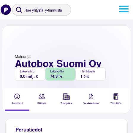
Mainonta
Autobox Suomi Oy
Liikevaihto
Liikevoitto
Henkilöstö
0,0 milj. €
74,3 %
1
0 %
Perustiedot
Päättäjät
Toimipaikat
Verkkolaskutus
Tilinpäätös
Perustiedot