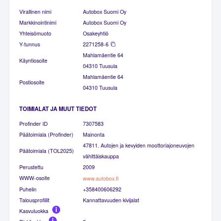
Virallinen nimi
Autobox Suomi Oy
Markkinointinimi
Autobox Suomi Oy
Yhteisömuoto
Osakeyhtiö
Y-tunnus
2271258-6
Mahlamäentie 64
Käyntiosoite
04310 Tuusula
Mahlamäentie 64
Postiosoite
04310 Tuusula
TOIMIALAT JA MUUT TIEDOT
Profinder ID
7307583
Päätoimiala (Profinder)
Mainonta
47811. Autojen ja kevyiden moottoriajoneuvojen
Päätoimiala (TOL2025)
vähittäiskauppa
Perustettu
2009
WWW-osoite
www.autobox.fi
Puhelin
+358400606292
Talousprofiilit
Kannattavuuden kivijalat
Kasvuluokka