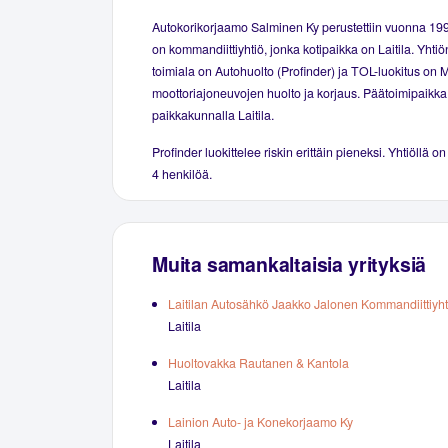
Autokorikorjaamo Salminen Ky perustettiin vuonna 19
on kommandiittiyhtiö, jonka kotipaikka on Laitila. Yhti
toimiala on Autohuolto (Profinder) ja TOL-luokitus on 
moottoriajoneuvojen huolto ja korjaus. Päätoimipaikka 
paikkakunnalla Laitila.
Profinder luokittelee riskin erittäin pieneksi. Yhtiöllä on
4 henkilöä.
Muita samankaltaisia yrityksiä
Laitilan Autosähkö Jaakko Jalonen Kommandiittiyht
Laitila
Huoltovakka Rautanen & Kantola
Laitila
Lainion Auto- ja Konekorjaamo Ky
Laitila