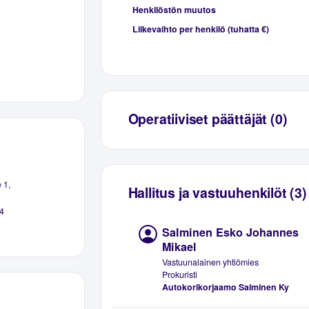
Henkilöstön muutos
Liikevaihto per henkilö (tuhatta €)
Operatiiviset päättäjät (0)
 1,
Hallitus ja vastuuhenkilöt (3)
4
Salminen Esko Johannes
Mikael
Vastuunalainen yhtiömies
Prokuristi
Autokorikorjaamo Salminen Ky