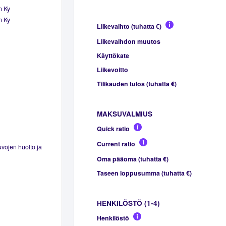
n Ky
n Ky
Liikevaihto (tuhatta €)
Liikevaihdon muutos
Käyttökate
Liikevoitto
Tilikauden tulos (tuhatta €)
MAKSUVALMIUS
Quick ratio
Current ratio
vojen huolto ja
Oma pääoma (tuhatta €)
Taseen loppusumma (tuhatta €)
HENKILÖSTÖ (1-4)
Henkilöstö