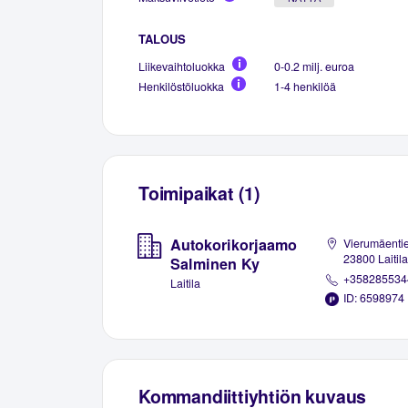
TALOUS
Liikevaihtoluokka
0-0.2 milj. euroa
Henkilöstöluokka
1-4 henkilöä
Toimipaikat (1)
Autokorikorjaamo
Vierumäentie
23800 Laitila
Salminen Ky
+358285534
Laitila
ID: 6598974
Kommandiittiyhtiön kuvaus