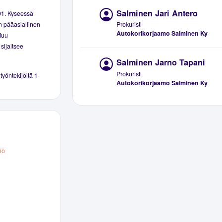
Salminen Jari Antero
91. Kyseessä
Prokuristi
ön pääasiallinen
Autokorikorjaamo Salminen Ky
Muu
sijaitsee
Salminen Jarno Tapani
Prokuristi
 työntekijöitä 1-
Autokorikorjaamo Salminen Ky
iö