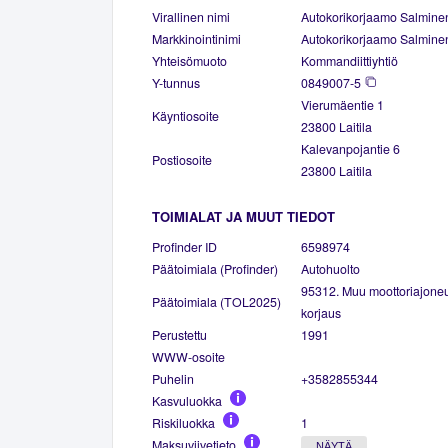
Virallinen nimi
Autokorikorjaamo Salmine
Markkinointinimi
Autokorikorjaamo Salmine
Yhteisömuoto
Kommandiittiyhtiö
Y-tunnus
0849007-5
Vierumäentie 1
Käyntiosoite
23800 Laitila
Kalevanpojantie 6
Postiosoite
23800 Laitila
TOIMIALAT JA MUUT TIEDOT
Profinder ID
6598974
Päätoimiala (Profinder)
Autohuolto
95312. Muu moottoriajoneu
Päätoimiala (TOL2025)
korjaus
Perustettu
1991
WWW-osoite
Puhelin
+3582855344
Kasvuluokka
Riskiluokka
1
Maksuviivetieto
NÄYTÄ