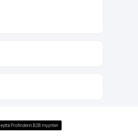
teyttä Profinderin B2B myyntiin