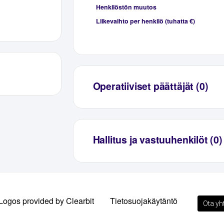
Henkilöstön muutos
Liikevaihto per henkilö (tuhatta €)
Operatiiviset päättäjät (0)
Hallitus ja vastuuhenkilöt (0)
Logos provided by Clearbit
Tietosuojakäytäntö
Ota yh