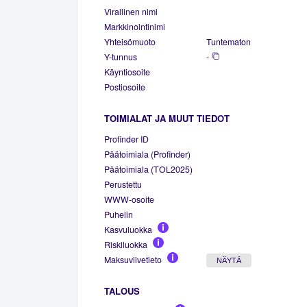
Virallinen nimi
Markkinointinimi
Yhteisömuoto
Tuntematon
Y-tunnus
-
Käyntiosoite
Postiosoite
TOIMIALAT JA MUUT TIEDOT
Profinder ID
Päätoimiala (Profinder)
Päätoimiala (TOL2025)
Perustettu
WWW-osoite
Puhelin
Kasvuluokka
Riskiluokka
Maksuviivetieto
NÄYTÄ
TALOUS