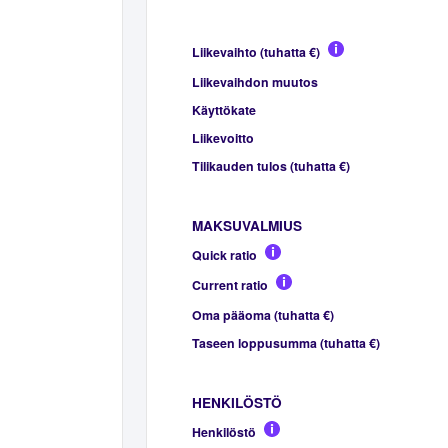
Liikevaihto (tuhatta €)
Liikevaihdon muutos
Käyttökate
Liikevoitto
Tilikauden tulos (tuhatta €)
MAKSUVALMIUS
Quick ratio
Current ratio
Oma pääoma (tuhatta €)
Taseen loppusumma (tuhatta €)
HENKILÖSTÖ
Henkilöstö