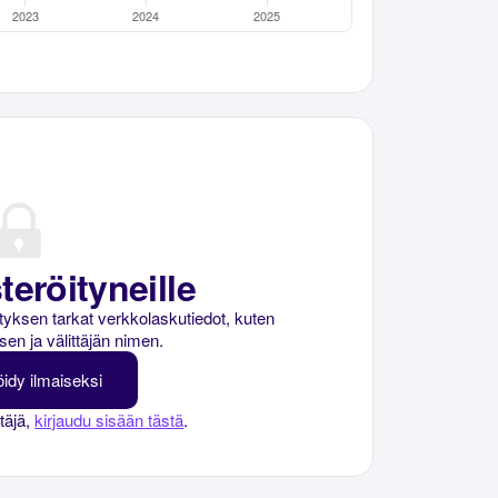
teröityneille
rityksen tarkat verkkolaskutiedot, kuten
sen ja välittäjän nimen.
öidy ilmaiseksi
ttäjä,
kirjaudu sisään tästä
.