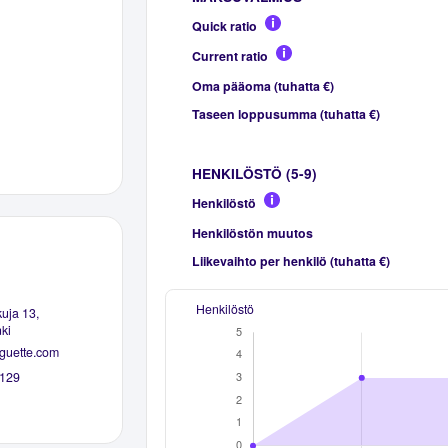
Quick ratio
Current ratio
Oma pääoma (tuhatta €)
Taseen loppusumma (tuhatta €)
HENKILÖSTÖ (5-9)
Henkilöstö
Henkilöstön muutos
Liikevaihto per henkilö (tuhatta €)
Henkilöstö
uja 13,
ki
guette.com
129