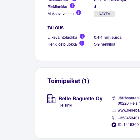
Riskiluokka
4
Maksuviivetieto
NÄYTÄ
TALOUS
Liikevaihtoluokka
0.4-1 milj. euroa
Henkilöstöluokka
5-9 henkilöä
Toimipaikat (1)
Belle Baguette Oy
Jätkäsaarenk
00220 Helsin
Helsinki
www.belleba
+358453401
ID: 1419369