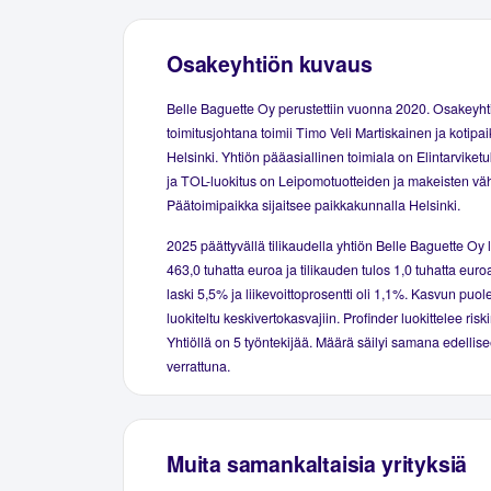
Osakeyhtiön kuvaus
Belle Baguette Oy perustettiin vuonna 2020. Osakeyht
toimitusjohtana toimii Timo Veli Martiskainen ja kotipa
Helsinki. Yhtiön pääasiallinen toimiala on Elintarviketu
ja TOL-luokitus on Leipomotuotteiden ja makeisten väh
Päätoimipaikka sijaitsee paikkakunnalla Helsinki.
2025 päättyvällä tilikaudella yhtiön Belle Baguette Oy l
463,0 tuhatta euroa ja tilikauden tulos 1,0 tuhatta euro
laski 5,5% ja liikevoittoprosentti oli 1,1%. Kasvun puol
luokiteltu keskivertokasvajiin. Profinder luokittelee risk
Yhtiöllä on 5 työntekijää. Määrä säilyi samana edellise
verrattuna.
Muita samankaltaisia yrityksiä