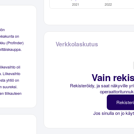
iön
ikkakunta on
Verkkolaskutus
kku (Profinder)
ittäiskauppa.
iikevaihto oli
Vain rekis
a. Liikevaihto
esta yhtiö on
Rekisteröidy, ja saat näkyville y
in suureksi.
operaattoritunnuk
en tilikauteen
Rekister
Jos sinulla on jo käy