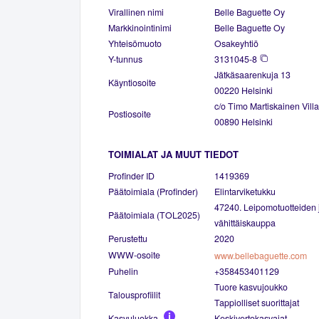
Virallinen nimi
Belle Baguette Oy
Markkinointinimi
Belle Baguette Oy
Yhteisömuoto
Osakeyhtiö
Y-tunnus
3131045-8
Jätkäsaarenkuja 13
Käyntiosoite
00220 Helsinki
c/o Timo Martiskainen Villa
Postiosoite
00890 Helsinki
TOIMIALAT JA MUUT TIEDOT
Profinder ID
1419369
Päätoimiala (Profinder)
Elintarviketukku
47240. Leipomotuotteiden 
Päätoimiala (TOL2025)
vähittäiskauppa
Perustettu
2020
WWW-osoite
www.bellebaguette.com
Puhelin
+358453401129
Tuore kasvujoukko
Talousprofiilit
Tappiolliset suorittajat
Kasvuluokka
Keskivertokasvajat