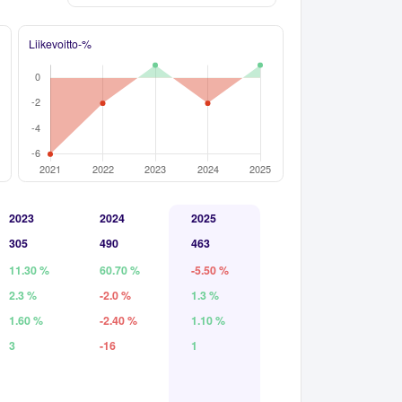
Liikevoitto-%
2023
2024
2025
305
490
463
11.30 %
60.70 %
-5.50 %
2.3 %
-2.0 %
1.3 %
1.60 %
-2.40 %
1.10 %
3
-16
1