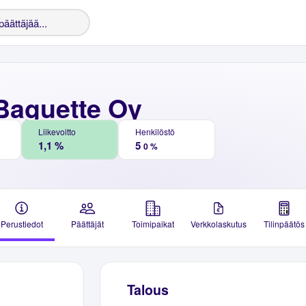
 Baguette Oy
Liikevoitto
Henkilöstö
1,1 %
5
0 %
Perustiedot
Päättäjät
Toimipaikat
Verkkolaskutus
Tilinpäätös
Talous