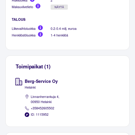
Riskiluokka
2
Maksuviivetieto
NÄYTÄ
TALOUS
Liikevaihtoluokka
0.2-0.4 milj. euroa
Henkilöstöluokka
1-4 henkilöä
Toimipaikat (1)
Berg-Service Oy
Helsinki
Linnanherrankuja 4,
00950 Helsinki
+358452605502
ID: 1115952