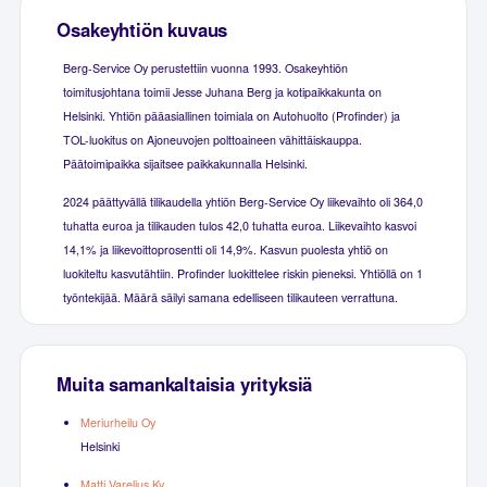
Osakeyhtiön kuvaus
Berg-Service Oy perustettiin vuonna 1993. Osakeyhtiön
toimitusjohtana toimii Jesse Juhana Berg ja kotipaikkakunta on
Helsinki. Yhtiön pääasiallinen toimiala on Autohuolto (Profinder) ja
TOL-luokitus on Ajoneuvojen polttoaineen vähittäiskauppa.
Päätoimipaikka sijaitsee paikkakunnalla Helsinki.
2024 päättyvällä tilikaudella yhtiön Berg-Service Oy liikevaihto oli 364,0
tuhatta euroa ja tilikauden tulos 42,0 tuhatta euroa. Liikevaihto kasvoi
14,1% ja liikevoittoprosentti oli 14,9%. Kasvun puolesta yhtiö on
luokiteltu kasvutähtiin. Profinder luokittelee riskin pieneksi. Yhtiöllä on 1
työntekijää. Määrä säilyi samana edelliseen tilikauteen verrattuna.
Muita samankaltaisia yrityksiä
Meriurheilu Oy
Helsinki
Matti Varelius Ky