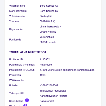
Virallinen nimi
Berg-Service Oy
Markkinointinimi
Berg-Service Oy
Yhteisömuoto
Osakeyhtiö
Y-tunnus
0919040-2
Linnanherrankuja 4
Käyntiosoite
00950 Helsinki
Valkamatie 3
Postiosoite
00950 Helsinki
TOIMIALAT JA MUUT TIEDOT
Profinder ID
1115952
Päätoimiala (Profinder)
Autohuolto
Päätoimiala (TOL2025)
47300. Ajoneuvojen polttoaineen vähittäiskauppa
Perustettu
1993
WWW-osoite
Puhelin
+358452605502
Tulokselliset menestyjät
Talousprofiilit
Kannattavuuden kivijalat
Kasvuluokka
Kasvutähdet