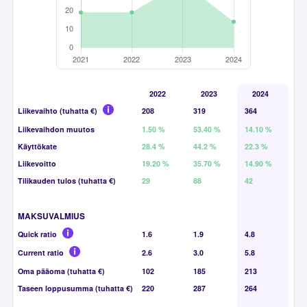
2022
2023
2024
Liikevaihto (tuhatta €)
208
319
364
Liikevaihdon muutos
1.50 %
53.40 %
14.10 %
Käyttökate
28.4 %
44.2 %
22.3 %
Liikevoitto
19.20 %
35.70 %
14.90 %
Tilikauden tulos (tuhatta €)
29
88
42
MAKSUVALMIUS
Quick ratio
1.6
1.9
4.8
Current ratio
2.6
3.0
5.8
Oma pääoma (tuhatta €)
102
185
213
Taseen loppusumma (tuhatta €)
220
287
264