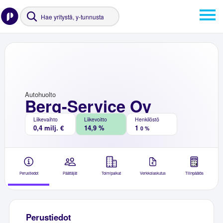
Autohuolto
Berg-Service Oy
Liikevaihto
Liikevoitto
Henkilöstö
0,4 milj. €
14,9 %
1
0 %
Perustiedot
Päättäjät
Toimipaikat
Verkkolaskutus
Tilinpäätös
Perustiedot