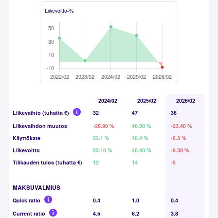
Liikevoitto-%
2024/02
2025/02
2026/02
Liikevaihto (tuhatta €)
32
47
36
Liikevaihdon muutos
-28.90 %
46.90 %
-23.40 %
Käyttökate
53.1 %
40.4 %
-8.3 %
Liikevoitto
53.10 %
40.40 %
-8.30 %
Tilikauden tulos (tuhatta €)
12
14
-5
MAKSUVALMIUS
Quick ratio
0.4
1.0
0.4
Current ratio
4.5
6.2
3.8