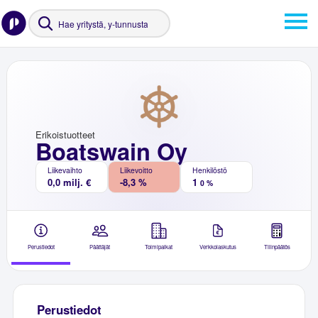
Erikoistuotteet
Boatswain Oy
Liikevaihto
Liikevoitto
Henkilöstö
0,0 milj. €
-8,3 %
1
0 %
Perustiedot
Päättäjät
Toimipaikat
Verkkolaskutus
Tilinpäätös
Perustiedot