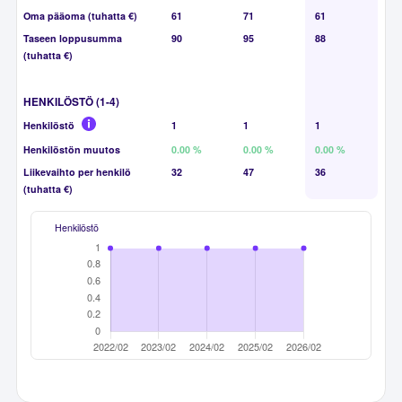
Oma pääoma (tuhatta €)
61
71
61
Taseen loppusumma
90
95
88
(tuhatta €)
HENKILÖSTÖ (1-4)
Henkilöstö
1
1
1
Henkilöstön muutos
0.00 %
0.00 %
0.00 %
Liikevaihto per henkilö
32
47
36
(tuhatta €)
Henkilöstö