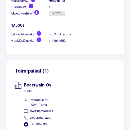
Kasvuluokka
Heikoimmat
Riskiluokka
1
Maksuviivetieto
NÄYTÄ
TALOUS
Liikevaihtoluokka
0-0.2 milj. euroa
Henkilöstöluokka
1-4 henkilöä
Toimipaikat (1)
Boatswain Oy
Turku
Pansiontie 50,
20240 Turku
www.boatswain.fi
+358400784456
ID: 3092503