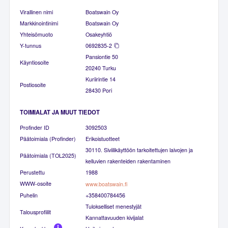
Virallinen nimi
Boatswain Oy
Markkinointinimi
Boatswain Oy
Yhteisömuoto
Osakeyhtiö
Y-tunnus
0692835-2
Pansiontie 50
Käyntiosoite
20240 Turku
Kuriirintie 14
Postiosoite
28430 Pori
TOIMIALAT JA MUUT TIEDOT
Profinder ID
3092503
Päätoimiala (Profinder)
Erikoistuotteet
30110. Siviilikäyttöön tarkoitettujen laivojen ja
Päätoimiala (TOL2025)
kelluvien rakenteiden rakentaminen
Perustettu
1988
WWW-osoite
www.boatswain.fi
Puhelin
+358400784456
Tulokselliset menestyjät
Talousprofiilit
Kannattavuuden kivijalat