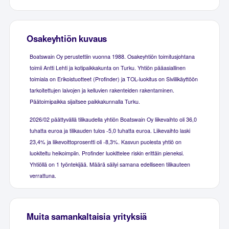
Osakeyhtiön kuvaus
Boatswain Oy perustettiin vuonna 1988. Osakeyhtiön toimitusjohtana
toimii Antti Lehti ja kotipaikkakunta on Turku. Yhtiön pääasiallinen
toimiala on Erikoistuotteet (Profinder) ja TOL-luokitus on Siviilikäyttöön
tarkoitettujen laivojen ja kelluvien rakenteiden rakentaminen.
Päätoimipaikka sijaitsee paikkakunnalla Turku.
2026/02 päättyvällä tilikaudella yhtiön Boatswain Oy liikevaihto oli 36,0
tuhatta euroa ja tilikauden tulos -5,0 tuhatta euroa. Liikevaihto laski
23,4% ja liikevoittoprosentti oli -8,3%. Kasvun puolesta yhtiö on
luokiteltu heikoimpiin. Profinder luokittelee riskin erittäin pieneksi.
Yhtiöllä on 1 työntekijää. Määrä säilyi samana edelliseen tilikauteen
verrattuna.
Muita samankaltaisia yrityksiä